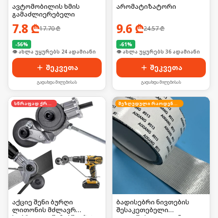
ავტომობილის ხმის
არომატიზატორი
გამაძლიერებელი
7.8
₾
9.6
₾
17.70
₾
24.57
₾
-
56
%
-
61
%
🛒 ბოლო 24სთ-ში იყიდა 37-მა
🛒 ბოლო 24სთ-ში იყიდა 48-მა
შეკვეთა
შეკვეთა
გადახდა მიღებისას
გადახდა მიღებისას
სწრაფად ქრება
შეზღუდული რაოდენობა
აქციე შენი ბურღი
ბადისებრი ნივთების
ლითონის მძლავრ
შესაკეთებელი
საჭრელად წამებში! 🛠️⚡
თვითწებვადი ლენტი