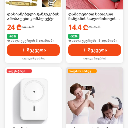
დაზიანებული ჭანჭიკების
დამატებითი სათავსო
ამოსაღები კომპლექტი
მანქანის სალონისთვის
2ც
24
₾
14.4
₾
64.34
₾
29.75
₾
-
63
%
-
52
%
🛒 ბოლო 24სთ-ში იყიდა 11-მა
შეკვეთა
შეკვეთა
გადახდა მიღებისას
გადახდა მიღებისას
დღეს ტრენდში
ხალხის არჩევანი