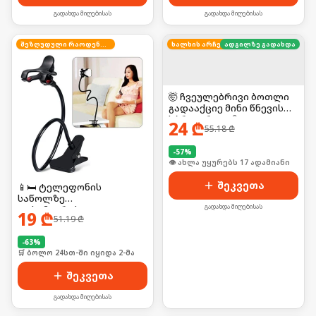
გადახდა მიღებისას
გადახდა მიღებისას
შეზღუდული რაოდენობა
ადგილზე გადახდა
ხალხის არჩევანი
🤯 ჩვეულებრივი ბოთლი
გადააქციე მინი წნევის
სპრეიერად! 💦
24
₾
55.18
₾
-
57
%
🛒 ბოლო 24სთ-ში იყიდა 22-მა
შეკვეთა
📱🛏️ ტელეფონის
საწოლზე
გადახდა მიღებისას
დასამაგრებელი
19
₾
51.19
₾
მოქნილი დამჭერი
-
63
%
🛒 ბოლო 24სთ-ში იყიდა 2-მა
შეკვეთა
გადახდა მიღებისას