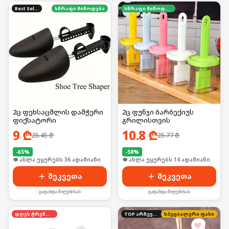
Best Seller
სწრაფი მიწოდება
სწრაფი მიწოდება
2ც ფეხსაცმლის დამჭერი
2ც ფუნჯი ბარბექიუს
ფიქსატორი
გრილისთვის
9
₾
10.8
₾
25.45
₾
25.77
₾
-
65
%
-
58
%
🛒 ბოლო 24სთ-ში იყიდა 48-მა
🛒 ბოლო 24სთ-ში იყიდა 18-მა
შეკვეთა
შეკვეთა
გადახდა მიღებისას
გადახდა მიღებისას
დღეს ტრენდში
TOP არჩევანი
სპეციალური ფასი