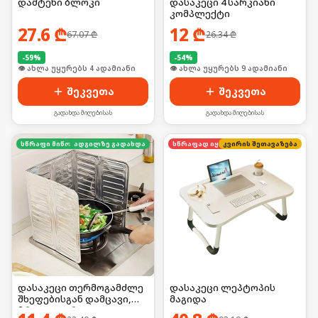
დამტენი ბლოკი
დასაკეცი 4 სარკიანი
კომპლექტი
27.6
₾
12
₾
67.07
₾
26.34
₾
-
59
%
-
54
%
🛒 ბოლო 24სთ-ში იყიდა 2-მა
👁 ახლა უყურებს 9 ადამიანი
შეკვეთა
შეკვეთა
გადახდა მიღებისას
გადახდა მიღებისას
ადგილზე გადახდა
სწრაფი მიწოდება
კვირის შეთავაზება
სწრაფად იყიდება
დასაკეცი თერმოგამძლე
დასაკეცი ლეპტოპის
შხეფებისგან დამცავი,
მაგიდა
მრავალჯერადი