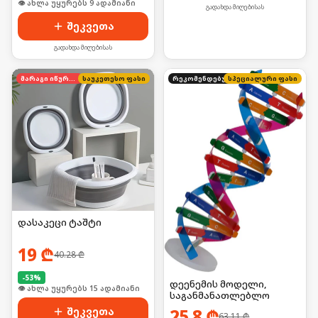
👁 ახლა უყურებს 9 ადამიანი
გადახდა მიღებისას
შეკვეთა
გადახდა მიღებისას
მარაგი იწურება
საუკეთესო ფასი
რეკომენდებული
სპეციალური ფასი
დასაკეცი ტაშტი
19
₾
40.28
₾
-
53
%
დეენემის მოდელი,
🛒 ბოლო 24სთ-ში იყიდა 20-მა
საგანმანათლებლო
შეკვეთა
25.8
₾
63.11
₾