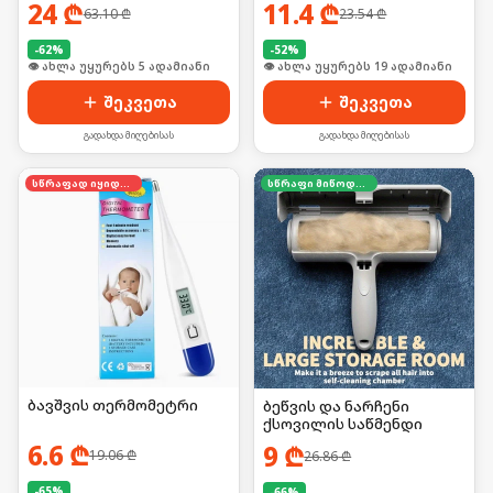
24
₾
11.4
₾
63.10
₾
23.54
₾
-
62
%
-
52
%
🛒 ბოლო 24სთ-ში იყიდა 8-მა
🛒 ბოლო 24სთ-ში იყიდა 25-მა
შეკვეთა
შეკვეთა
გადახდა მიღებისას
გადახდა მიღებისას
სწრაფად იყიდება
სწრაფი მიწოდება
ბავშვის თერმომეტრი
ბეწვის და ნარჩენი
ქსოვილის საწმენდი
6.6
₾
9
₾
19.06
₾
26.86
₾
-
65
%
-
66
%