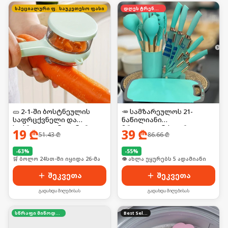
სპეციალური ფასი
საუკეთესო ფასი
დღეს ტრენდში
🥒 2-1-ში ბოსტნეულის
🥕 სამზარეულოს 21-
საფრცქვნელი და
ნაწილიანი
საჭრელი კონტეინერით
მრავალფუნქციური
19
₾
39
₾
51.43
₾
86.66
₾
ნაკრები
-
63
%
-
55
%
🛒 ბოლო 24სთ-ში იყიდა 26-მა
🛒 ბოლო 24სთ-ში იყიდა 7-მა
შეკვეთა
შეკვეთა
გადახდა მიღებისას
გადახდა მიღებისას
სწრაფი მიწოდება
Best Seller