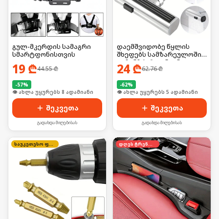
გულ-მკერდის სამაგრი
დაემშვიდობე წყლის
სმარტფონისთვის
შხეფებს სამზარეულოში
— ჩანჩქერი ონკანი
19
₾
24
₾
44.55
₾
62.76
₾
იდეალური ნაკადით! 💦❌ 3
რეჟიმით
-
57
%
-
62
%
👁 ახლა უყურებს 8 ადამიანი
შეკვეთა
შეკვეთა
გადახდა მიღებისას
გადახდა მიღებისას
საუკეთესო ფასი
დღეს ტრენდში