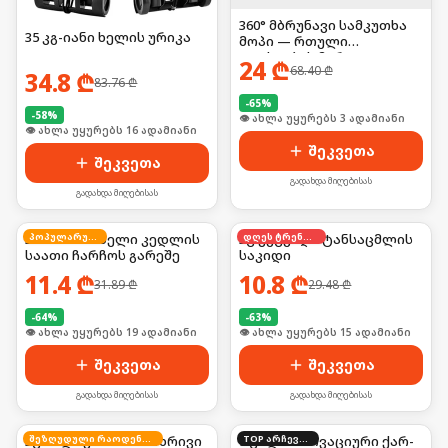
360° მბრუნავი სამკუთხა
35 კგ-იანი ხელის ურიკა
მოპი — რთული
კუთხეების მარტივი
24
₾
68.40
₾
წმენდისთვის, მოყვება
34.8
₾
83.76
₾
მრავალჯერადი ტილოები
-
65
%
-
58
%
🛒 ბოლო 24სთ-ში იყიდა 28-მა
🛒 ბოლო 24სთ-ში იყიდა 21-მა
შეკვეთა
შეკვეთა
გადახდა მიღებისას
გადახდა მიღებისას
3D მანათობელი კედლის
პოპულარული
3ც კეცვადი ტანსაცმლის
დღეს ტრენდში
საათი ჩარჩოს გარეშე
საკიდი
11.4
₾
10.8
₾
31.89
₾
29.48
₾
-
64
%
-
63
%
🛒 ბოლო 24სთ-ში იყიდა 25-მა
🛒 ბოლო 24სთ-ში იყიდა 25-მა
შეკვეთა
შეკვეთა
გადახდა მიღებისას
გადახდა მიღებისას
3ც სილიკონის ორმხრივი
შეზღუდული რაოდენობა
5 ცალი ინოვაციური ქარ-
TOP არჩევანი