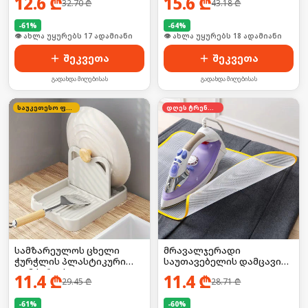
12.6
₾
15.6
₾
32.70
₾
43.18
₾
-
61
%
-
64
%
👁 ახლა უყურებს 17 ადამიანი
🛒 ბოლო 24სთ-ში იყიდა 24-მა
შეკვეთა
შეკვეთა
გადახდა მიღებისას
გადახდა მიღებისას
საუკეთესო ფასი
დღეს ტრენდში
სამზარეულოს ცხელი
მრავალჯერადი
ჭურჭლის პლასტიკური
საუთავებელის დამცავი
დამჭერი/ საკიდი
5ც
11.4
₾
11.4
₾
29.45
₾
28.71
₾
-
61
%
-
60
%