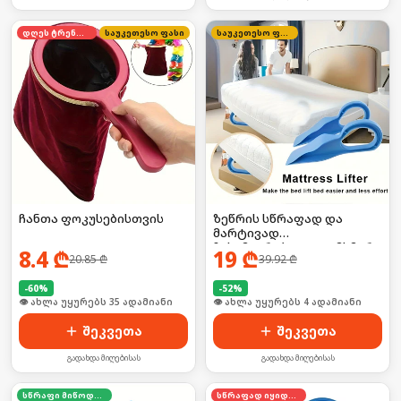
დღეს ტრენდში
საუკეთესო ფასი
საუკეთესო ფასი
ჩანთა ფოკუსებისთვის
ზეწრის სწრაფად და
მარტივად
ჩასამაგრებელი დამხმარე
8.4
₾
19
₾
20.85
₾
39.92
₾
-
60
%
-
52
%
🛒 ბოლო 24სთ-ში იყიდა 46-მა
🛒 ბოლო 24სთ-ში იყიდა 6-მა
შეკვეთა
შეკვეთა
გადახდა მიღებისას
გადახდა მიღებისას
სწრაფი მიწოდება
სწრაფად იყიდება