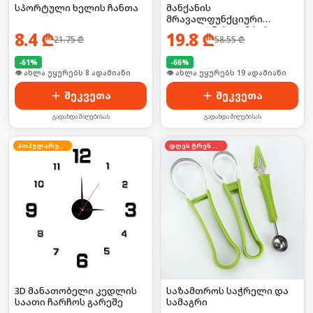
სპორტული ხელის ჩანთა
მანქანის
მრავალფუნქციური
ტელეფონის დამჭერი
8.4
₾
19.8
₾
21.75
₾
58.55
₾
-
61
%
-
66
%
🛒 ბოლო 24სთ-ში იყიდა 16-მა
🛒 ბოლო 24სთ-ში იყიდა 2-მა
შეკვეთა
შეკვეთა
გადახდა მიღებისას
გადახდა მიღებისას
პოპულარული
დღეს ტრენდში
3D მანათობელი კედლის
საზამთროს საჭრელი და
საათი ჩარჩოს გარეშე
სამაგრი