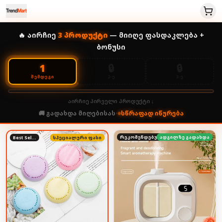
🔥 აირჩიე
3
პროდუქტი
— მიიღე ფასდაკლება +
ბონუსი
🔒
🔒
1
2-Ე
3-Ე
ᲨᲔᲛᲓᲔᲒᲘ
აირჩიე პირველი პროდუქტი ↓
🚚 გადახდა მიღებისას
•
სწრაფად იწურება
რეკომენდებული
ადგილზე გადახდა
Best Seller
სპეციალური ფასი