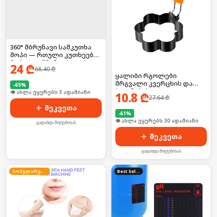
360° მბრუნავი სამკუთხა
მოპი — რთული კუთხეების
მარტივი წმენდისთვის,
24
₾
68.40
₾
მოყვება მრავალჯერადი
ყალიბი რგოლები
ტილოები
მრგვალი კვერცხის და
-
65
%
ბლინების
🛒 ბოლო 24სთ-ში იყიდა 28-მა
10.8
₾
27.64
₾
შეკვეთა
-
61
%
🛒 ბოლო 24სთ-ში იყიდა 40-მა
გადახდა მიღებისას
შეკვეთა
გადახდა მიღებისას
პოპულარული
Best Seller