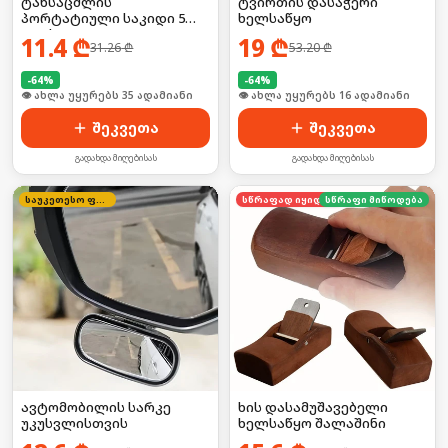
ტანსაცმლის
ტვირთის დასაჭერი
პორტატიული საკიდი 5
ხელსაწყო
კაუჭით
11.4
₾
19
₾
31.26
₾
53.20
₾
-
64
%
-
64
%
👁 ახლა უყურებს 35 ადამიანი
🛒 ბოლო 24სთ-ში იყიდა 21-მა
შეკვეთა
შეკვეთა
გადახდა მიღებისას
გადახდა მიღებისას
საუკეთესო ფასი
სწრაფად იყიდება
სწრაფი მიწოდება
ავტომობილის სარკე
ხის დასამუშავებელი
უკუსვლისთვის
ხელსაწყო შალაშინი