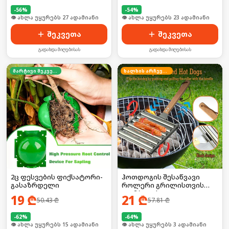
-
56
%
-
54
%
🛒 ბოლო 24სთ-ში იყიდა 41-მა
🛒 ბოლო 24სთ-ში იყიდა 30-მა
შეკვეთა
შეკვეთა
გადახდა მიღებისას
გადახდა მიღებისას
მარტივი შეკვეთა
ხალხის არჩევანი
2ც ფესვების ფიქსატორი-
ჰოთდოგის შესაწვავი
გასაზრდელი
როლერი გრილისთვის
(კომპლექტი)
19
₾
21
₾
50.43
₾
57.81
₾
-
62
%
-
64
%
🛒 ბოლო 24სთ-ში იყიდა 23-მა
🛒 ბოლო 24სთ-ში იყიდა 27-მა