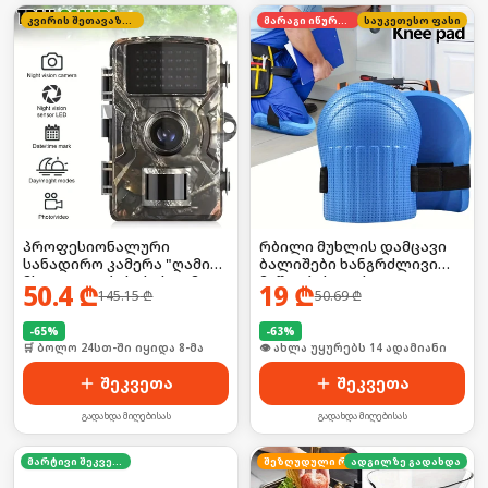
კვირის შეთავაზება
მარაგი იწურება
საუკეთესო ფასი
პროფესიონალური
რბილი მუხლის დამცავი
სანადირო კამერა "ღამის
ბალიშები ხანგრძლივი
მხედველობის" სისტემით
მუშაობისთვის
50.4
₾
19
₾
145.15
₾
50.69
₾
-
65
%
-
63
%
🛒 ბოლო 24სთ-ში იყიდა 8-მა
🛒 ბოლო 24სთ-ში იყიდა 18-მა
შეკვეთა
შეკვეთა
გადახდა მიღებისას
გადახდა მიღებისას
მარტივი შეკვეთა
ადგილზე გადახდა
შეზღუდული რაოდენობა