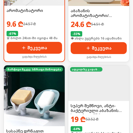
არომატიზატორი
აბაზანის
არომატიზატორი/
დიფუზორი
9.6
₾
24.6
₾
24.57
₾
54.51
₾
-
61
%
-
55
%
🛒 ბოლო 24სთ-ში იყიდა 48-მა
🛒 ბოლო 24სთ-ში იყიდა 21-მა
შეკვეთა
შეკვეთა
გადახდა მიღებისას
გადახდა მიღებისას
მარტივი შეკვეთა
სწრაფი მიწოდება
ადგილზე გადახდა
სუპერ შემწოვი, ანტი-
ბაქტერიული აბაზანის
ხალიჩა — მშრალი და
19
₾
53.52
₾
უსაფრთხო იატაკისთვის
-
64
%
სასაპნე დრნაჟით