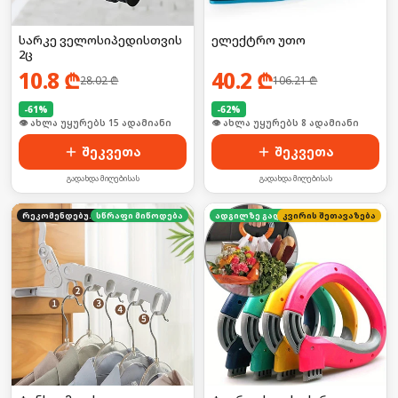
სარკე ველოსიპედისთვის
ელექტრო უთო
2ც
10.8
₾
40.2
₾
28.02
₾
106.21
₾
-
61
%
-
62
%
🛒 ბოლო 24სთ-ში იყიდა 19-მა
👁 ახლა უყურებს 8 ადამიანი
შეკვეთა
შეკვეთა
გადახდა მიღებისას
გადახდა მიღებისას
რეკომენდებული
სწრაფი მიწოდება
კვირის შეთავაზება
ადგილზე გადახდა