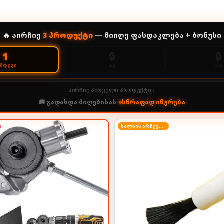
🔥 აირჩიე
3
პროდუქტი
— მიიღე ფასდაკლება + ბონუსი
🔒
🔒
1
2-Ე
3-Ე
ᲔᲛᲓᲔᲒᲘ
აირჩიე პირველი პროდუქტი ↓
🚚 გადახდა მიღებისას
•
სწრაფად იწურება
ხალხის არჩევანი