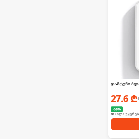
დამტენი ბლ
27.6
₾
-
59
%
🛒 ბოლო 24სთ-შ