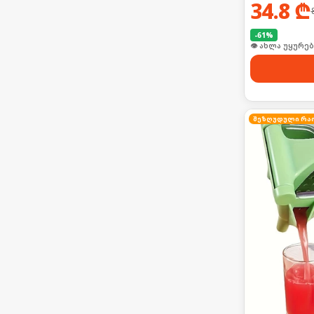
34.8
₾
-
61
%
🛒 ბოლო 24სთ-შ