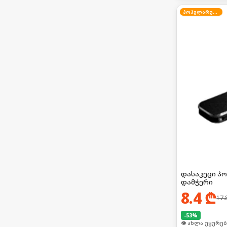
პოპულარული
დასაკეცი პ
დამჭერი
8.4
₾
17.
-
53
%
🛒 ბოლო 24სთ-შ