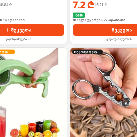
7.2
₾
88.84
₾
16.21
₾
-
56
%
ი იყიდა 18-მა
👁 ახლა უყურებს 27 ადამიანი
შეკვეთა
შეკვეთა
გადახდა მიღებისას
გადახდა მიღებისას
შეზღუდული რაოდენობა
რეკომენდებული