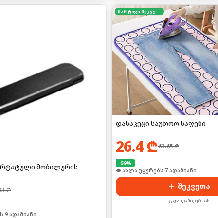
მარტივი შეკვეთა
დასაკეცი საუთოო საფენი
26.4
₾
63.65
₾
-
59
%
ორტატული მობილურის
👁 ახლა უყურებს 7 ადამიანი
შეკვეთა
83
₾
გადახდა მიღებისას
ი იყიდა 16-მა