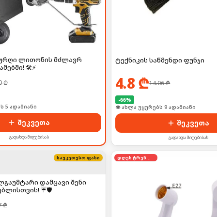
 ბურღი ლითონის მძლავრ
ტექნიკის საწმენდი ფუნჯი
ებში! 🛠️⚡
4.8
₾
0
₾
14.06
₾
-
66
%
ს 5 ადამიანი
👁 ახლა უყურებს 9 ადამიანი
შეკვეთა
შეკვეთა
გადახდა მიღებისას
გადახდა მიღებისას
საუკეთესო ფასი
დღეს ტრენდში
ლგაუმტარი დამცავი შენი
ლისთვის! ☔🛡️
7
₾