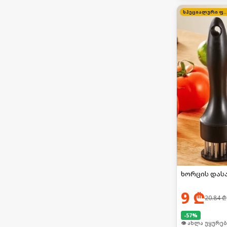
სპეციალური 
ხორცის დას
9
₾
20.84
₾
-
57
%
🛒 ბოლო 24სთ-შ