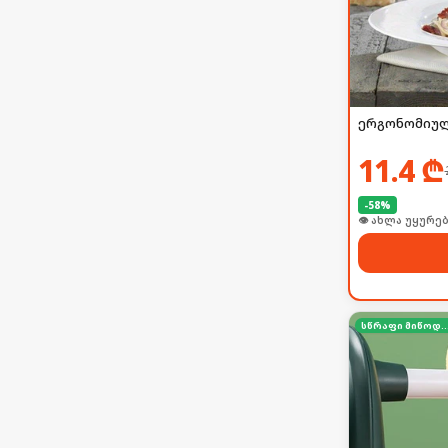
ერგონომიულ
11.4
₾
-
58
%
🛒 ბოლო 24სთ-შ
სწრაფი მიწო