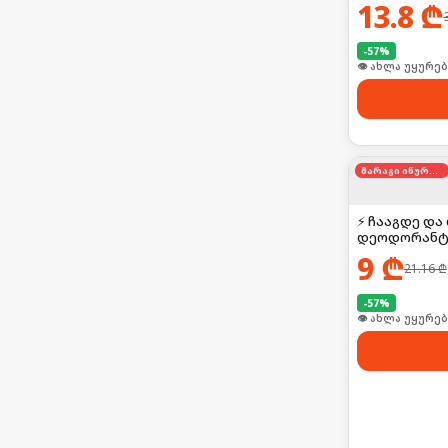
13.8
₾
-
57
%
🛒 ბოლო 24სთ-შ
მარაგი იწურება
⚡ ჩააგდე და
დეოდორანტ
9
₾
21.16
₾
-
57
%
🛒 ბოლო 24სთ-შ