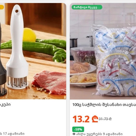
ფასი
მარტივი შეკვეთა
აკეპი
100ც საჭმლის შესანახი თავს
13.2
₾
31.73
₾
-
58
%
ი იყიდა 22-მა
🛒 ბოლო 24სთ-ში იყიდა 16-მა