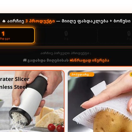
🔥 აირჩიე
3
პროდუქტი
— მიიღე ფასდაკლება + ბონუსი
🔒
🔒
1
2-Ე
3-Ე
ᲔᲛᲓᲔᲒᲘ
აირჩიე პირველი პროდუქტი ↓
🚚 გადახდა მიღებისას
•
სწრაფად იწურება
პოპულარული