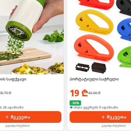
ის საფქვავი
პორტატიული საჭრელი
19
₾
28.70
₾
43.66
₾
-
56
%
ი იყიდა 34-მა
🛒 ბოლო 24სთ-ში იყიდა 14-მა
შეკვეთა
შეკვეთა
გადახდა მიღებისას
გადახდა მიღებისას