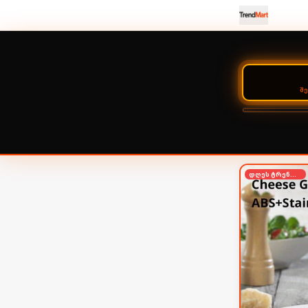
Შ
დღეს ტრენდში