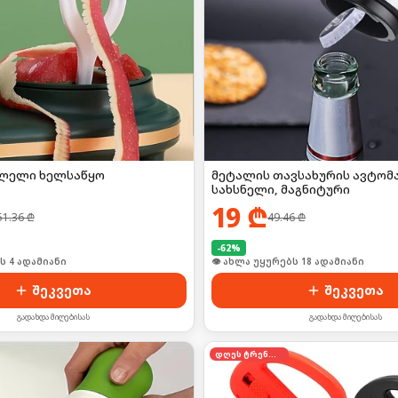
ლელი ხელსაწყო
მეტალის თავსახურის ავტომ
სახსნელი, მაგნიტური
19
₾
51.36
₾
49.46
₾
-
62
%
ი იყიდა 28-მა
🛒 ბოლო 24სთ-ში იყიდა 25-მა
შეკვეთა
შეკვეთა
გადახდა მიღებისას
გადახდა მიღებისას
დღეს ტრენდში