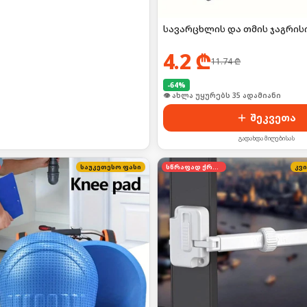
სავარცხლის და თმის ჯაგრის
4.2
₾
11.74
₾
-
64
%
🛒 ბოლო 24სთ-ში იყიდა 53-მა
შეკვეთა
გადახდა მიღებისას
საუკეთესო ფასი
სწრაფად ქრება
კვ