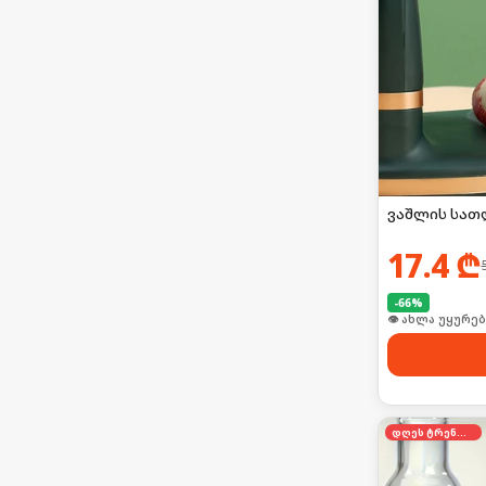
ვაშლის სათ
17.4
₾
-
66
%
🛒 ბოლო 24სთ-შ
დღეს ტრენდში