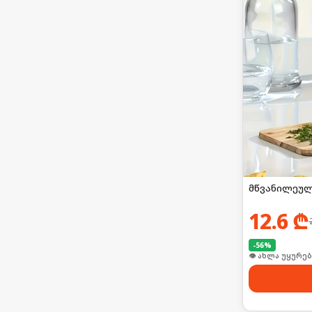
მწვანილეულ
12.6
₾
-
56
%
🛒 ბოლო 24სთ-შ