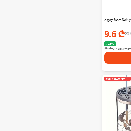
ილუზიონისტ
9.6
₾
20.
-
53
%
👁 ახლა უყურებ
სწრაფად ქრება