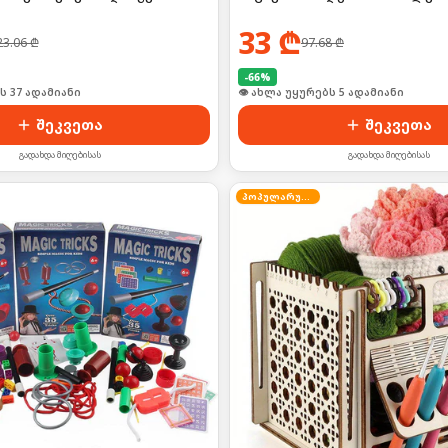
33
₾
23.06
₾
97.68
₾
-
66
%
ს 37 ადამიანი
👁 ახლა უყურებს 5 ადამიანი
შეკვეთა
შეკვეთა
გადახდა მიღებისას
გადახდა მიღებისას
პოპულარული