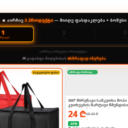
🔥 აირჩიე
3
პროდუქტი
— მიიღე ფასდაკლება + ბონუსი
🔒
🔒
1
2-Ე
3-Ე
ᲔᲛᲓᲔᲒᲘ
აირჩიე პირველი პროდუქტი ↓
🚚 გადახდა მიღებისას
•
სწრაფად იწურება
სწრაფი მიწოდება
საუკეთესო ფასი
360° მბრუნავი სამკუთხა მოპ
კუთხეების მარტივი წმენდის
მოყვება მრავალჯერადი ტი
24
₾
68.40
₾
-
65
%