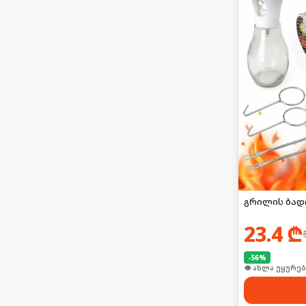
გრილის ბად
23.4
₾
-
56
%