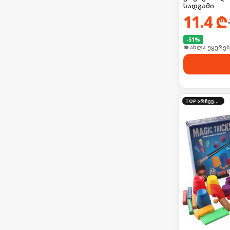
სადგამი
11.4
₾
-
51
%
👁 ახლა უყურებ
TOP არჩევანი