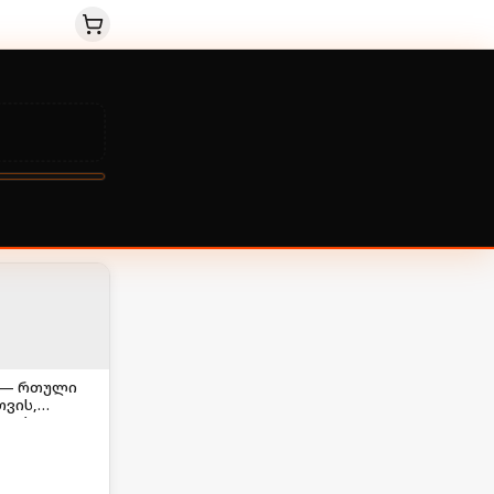
ი — რთული
თვის,
ლოები