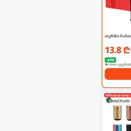
თერმო ჩანთ
13.8
₾
-
64
%
👁 ახლა უყურებ
სწრაფად იყი