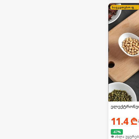
საუკეთესო ფასი
ელექტრონულ
11.4
₾
-
67
%
🛒 ბოლო 24სთ-შ