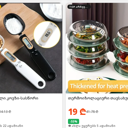
TOP არჩევანი
ი კოვზი-სასწორი
თერმოიზოლაციური თავსახურ
19
₾
34.13
₾
41.78
₾
-
55
%
ი იყიდა 35-მა
🛒 ბოლო 24სთ-ში იყიდა 8-მა