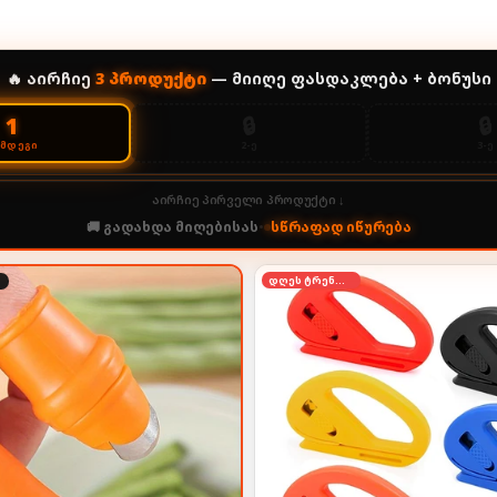
🔥 აირჩიე
3
პროდუქტი
— მიიღე ფასდაკლება + ბონუსი
🔒
🔒
1
2-Ე
3-Ე
ᲔᲛᲓᲔᲒᲘ
აირჩიე პირველი პროდუქტი ↓
🚚 გადახდა მიღებისას
•
სწრაფად იწურება
დღეს ტრენდში