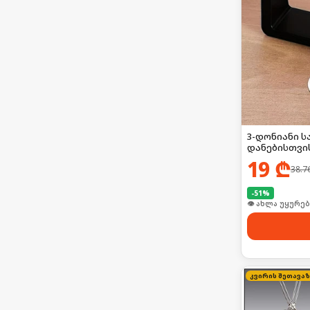
3-დონიანი 
დანებისთვი
19
₾
38.7
-
51
%
👁 ახლა უყურებ