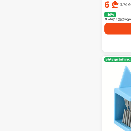
6
₾
13.76
₾
-
56
%
👁 ახლა უყურებ
სწრაფი მიწო