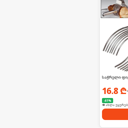
საჭრელი ფი
16.8
₾
-
61
%
👁 ახლა უყურებ