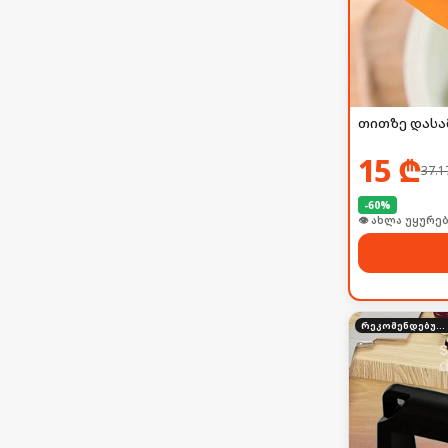
თითზე დასა
15
₾
37.1
-
60
%
🛒 ბოლო 24სთ-შ
რეკომენდებული