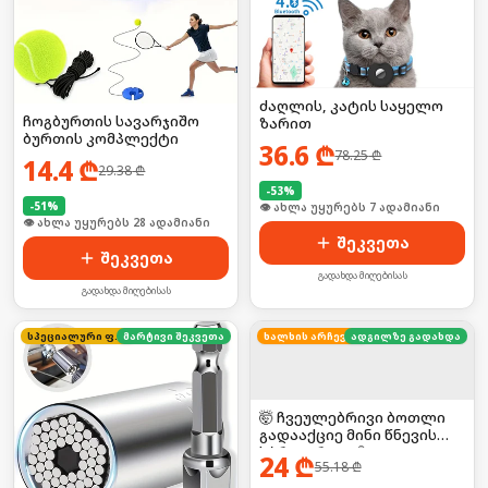
ძაღლის, კატის საყელო
ჩოგბურთის სავარჯიშო
ზარით
ბურთის კომპლექტი
36.6
₾
78.25
₾
14.4
₾
29.38
₾
-
53
%
-
51
%
🛒 ბოლო 24სთ-ში იყიდა 7-მა
🛒 ბოლო 24სთ-ში იყიდა 37-მა
შეკვეთა
შეკვეთა
გადახდა მიღებისას
გადახდა მიღებისას
სპეციალური ფასი
მარტივი შეკვეთა
ხალხის არჩევანი
ადგილზე გადახდა
🤯 ჩვეულებრივი ბოთლი
გადააქციე მინი წნევის
სპრეიერად! 💦
24
₾
55.18
₾