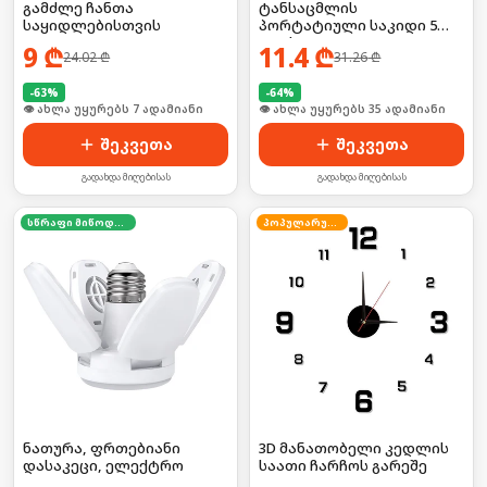
გამძლე ჩანთა
ტანსაცმლის
საყიდლებისთვის
პორტატიული საკიდი 5
კაუჭით
9
₾
11.4
₾
24.02
₾
31.26
₾
-
63
%
-
64
%
🛒 ბოლო 24სთ-ში იყიდა 14-მა
🛒 ბოლო 24სთ-ში იყიდა 52-მა
შეკვეთა
შეკვეთა
გადახდა მიღებისას
გადახდა მიღებისას
სწრაფი მიწოდება
პოპულარული
ნათურა, ფრთებიანი
3D მანათობელი კედლის
დასაკეცი, ელექტრო
საათი ჩარჩოს გარეშე