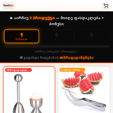
🔥 აირჩიე
3
პროდუქტი
— მიიღე ფასდაკლება +
ბონუსი
🔒
🔒
1
2-Ე
3-Ე
ᲨᲔᲛᲓᲔᲒᲘ
აირჩიე პირველი პროდუქტი ↓
🚚 გადახდა მიღებისას
•
სწრაფად იწურება
ხალხის არჩევანი
სწრაფად იყიდება