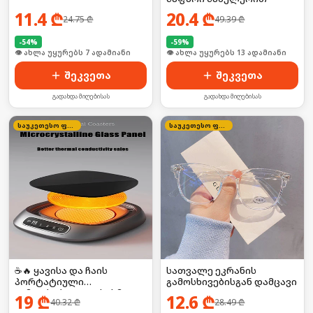
11.4
₾
20.4
₾
24.75
₾
49.39
₾
-
54
%
-
59
%
🛒 ბოლო 24სთ-ში იყიდა 8-მა
👁 ახლა უყურებს 13 ადამიანი
შეკვეთა
შეკვეთა
გადახდა მიღებისას
გადახდა მიღებისას
საუკეთესო ფასი
საუკეთესო ფასი
☕🔥 ყავისა და ჩაის
სათვალე ეკრანის
პორტატიული
გამოსხივებისგან დამცავი
გამათბობელი — სასმელი
19
₾
12.6
₾
40.32
₾
28.49
₾
ყოველთვის თბილია