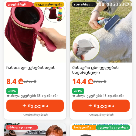
დღეს ტრენდში
საუკეთესო ფასი
TOP არჩევანი
ჩანთა ფოკუსებისთვის
შინაური ცხოველების
სავარცხელი
8.4
₾
14.4
₾
20.85
₾
39.33
₾
-
60
%
-
63
%
🛒 ბოლო 24სთ-ში იყიდა 46-მა
🛒 ბოლო 24სთ-ში იყიდა 22-მა
შეკვეთა
შეკვეთა
გადახდა მიღებისას
გადახდა მიღებისას
სწრაფად იყიდება
პოპულარული
ადგილზე გადახდა