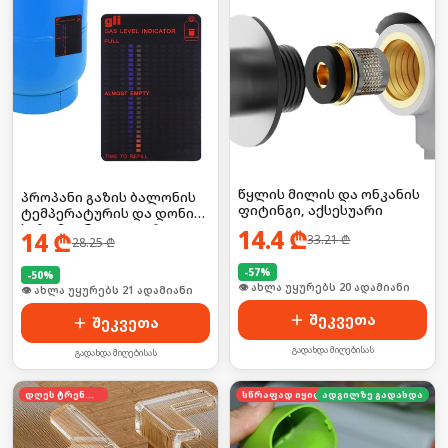
წყლის მილის და ონკანის
პროპანი გაზის ბალონის
ფიტინგი, აქსესუარი
ტემპერატურის და დონის
საზომი ინდიკატორი
14.4
₾
14
₾
33.21
₾
28.25
₾
-
57
%
-
50
%
🛒 ბოლო 24სთ-ში იყიდა 28-მა
შეკვეთა
შეკვეთა
გადახდა მიღებისას
გადახდა მიღებისას
დღეს ტრენდში
სწრაფად იყიდება
ადგილზე გადახდა