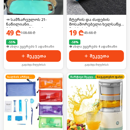
🥕 სამზარეულოს 21-
მტვრის და ძაფების
ნაწილიანი
მოსაშორებელი ხელსაწყო
მრავალფუნქციური
ნაჭრებისთვის 2ც
49
₾
19
₾
108.88
₾
45.68
₾
ნაკრები
-
55
%
-
58
%
🛒 ბოლო 24სთ-ში იყიდა 7-მა
🛒 ბოლო 24სთ-ში იყიდა 5-მა
შეკვეთა
შეკვეთა
გადახდა მიღებისას
გადახდა მიღებისას
ხალხის არჩევანი
მარტივი შეკვეთა
საუკეთესო ფასი