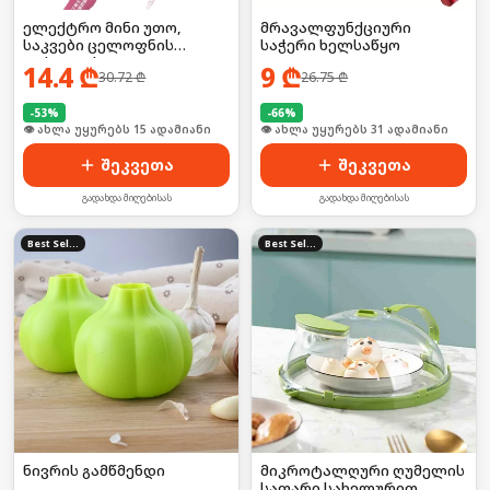
ელექტრო მინი უთო,
მრავალფუნქციური
საკვები ცელოფნის
საჭერი ხელსაწყო
დასალუქი
14.4
₾
9
₾
30.72
₾
26.75
₾
-
53
%
-
66
%
👁 ახლა უყურებს 15 ადამიანი
🛒 ბოლო 24სთ-ში იყიდა 41-მა
შეკვეთა
შეკვეთა
გადახდა მიღებისას
გადახდა მიღებისას
Best Seller
Best Seller
ნივრის გამწმენდი
მიკროტალღური ღუმელის
საფარი სახელურით