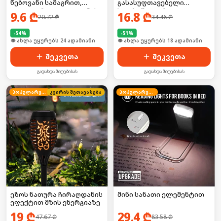
წებოვანი სამაგრით,
გასასუფთავებელი
იდეალურია ტელეფონის
ხელსაწყო დრეკადი
9.6
₾
16.8
₾
20.72
₾
34.46
₾
დასატენად
მავთულით
-
54
%
-
51
%
🛒 ბოლო 24სთ-ში იყიდა 31-მა
🛒 ბოლო 24სთ-ში იყიდა 24-მა
შეკვეთა
შეკვეთა
გადახდა მიღებისას
გადახდა მიღებისას
პოპულარული
კვირის შეთავაზება
პოპულარული
ეზოს ნათურა ჩირაღდანის
მინი სანათი ელემენტით
ეფექტით მზის ენერგიაზე
19
₾
29.4
₾
47.67
₾
83.58
₾