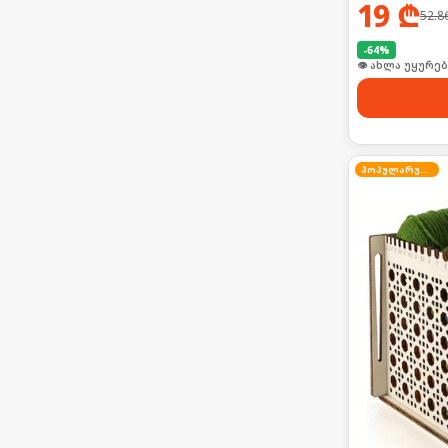
19
₾
52.8
-
64
%
👁 ახლა უყურებ
პოპულარული