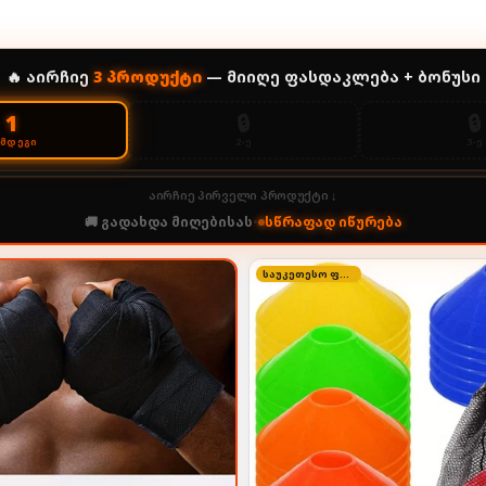
🔥 აირჩიე
3
პროდუქტი
— მიიღე ფასდაკლება + ბონუსი
🔒
🔒
1
2-Ე
3-Ე
ᲔᲛᲓᲔᲒᲘ
აირჩიე პირველი პროდუქტი ↓
🚚 გადახდა მიღებისას
•
სწრაფად იწურება
საუკეთესო ფასი