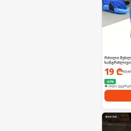
რბილი მუხლ
ხანგრძლივი
19
₾
50.6
-
63
%
🛒 ბოლო 24სთ-შ
Best Seller