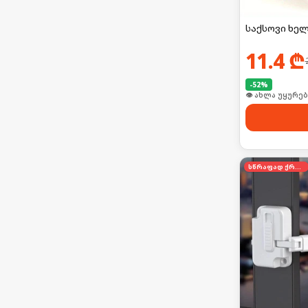
საქსოვი ხე
11.4
₾
-
52
%
👁 ახლა უყურებ
სწრაფად ქრება