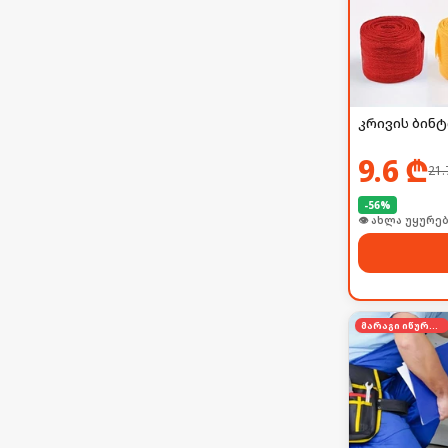
კრივის ბინტ
9.6
₾
21.
-
56
%
👁 ახლა უყურებ
მარაგი იწურება