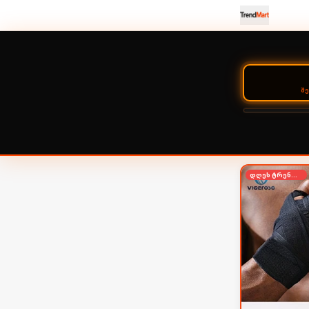
Შ
დღეს ტრენდში