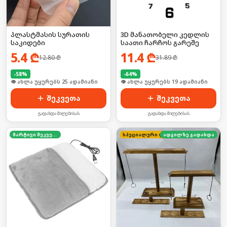
პლასტმასის სურათის
3D მანათობელი კედლის
საკიდები
საათი ჩარჩოს გარეშე
5.4
₾
11.4
₾
12.80
₾
31.89
₾
-
58
%
-
64
%
🛒 ბოლო 24სთ-ში იყიდა 38-მა
🛒 ბოლო 24სთ-ში იყიდა 25-მა
შეკვეთა
შეკვეთა
გადახდა მიღებისას
გადახდა მიღებისას
მარტივი შეკვეთა
სპეციალური ფასი
ადგილზე გადახდა