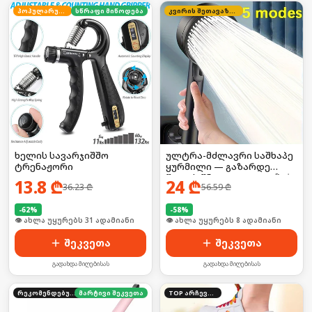
პოპულარული
სწრაფი მიწოდება
კვირის შეთავაზება
ხელის სავარჯიშშო
ულტრა-მძლავრი საშხაპე
ტრენაჟორი
ყურმილი — გაზარდე
წყლის წნევა 300%-ით! 🚀💧
13.8
₾
24
₾
36.23
₾
56.59
₾
-
62
%
-
58
%
🛒 ბოლო 24სთ-ში იყიდა 41-მა
🛒 ბოლო 24სთ-ში იყიდა 11-მა
შეკვეთა
შეკვეთა
გადახდა მიღებისას
გადახდა მიღებისას
რეკომენდებული
მარტივი შეკვეთა
TOP არჩევანი