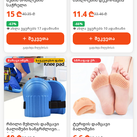
შუშის ბოთლების
სპილოების დეკორაცია
საჭრელი
15
₾
11.4
₾
40.35
₾
33.46
₾
-
63
%
-
66
%
🛒 ბოლო 24სთ-ში იყიდა 22-მა
👁 ახლა უყურებს 10 ადამიანი
შეკვეთა
შეკვეთა
გადახდა მიღებისას
გადახდა მიღებისას
მარაგი იწურება
საუკეთესო ფასი
სწრაფად ქრება
რბილი მუხლის დამცავი
ტერფის დამცავი
ბალიშები ხანგრძლივი
ბალიშები
მუშაობისთვის