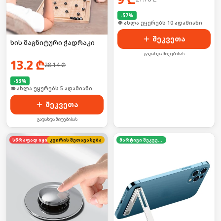
-
57
%
🛒 ბოლო 24სთ-ში იყიდა 17-მა
შეკვეთა
ხის მაგნიტური ჭადრაკი
გადახდა მიღებისას
13.2
₾
28.14
₾
-
53
%
🛒 ბოლო 24სთ-ში იყიდა 53-მა
შეკვეთა
გადახდა მიღებისას
კვირის შეთავაზება
სწრაფად იყიდება
მარტივი შეკვეთა