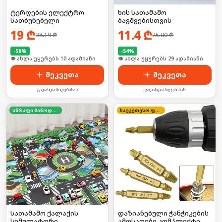
ტერფების ელექტრო
ხის სათამაშო
სათბუნებელი
ბავშვებისთვის
19
₾
11.4
₾
38.19
₾
25.00
₾
-
50
%
-
54
%
🛒 ბოლო 24სთ-ში იყიდა 12-მა
🛒 ბოლო 24სთ-ში იყიდა 39-მა
შეკვეთა
შეკვეთა
გადახდა მიღებისას
გადახდა მიღებისას
სწრაფი მიწოდება
საუკეთესო ფასი
სათამაშო ქალაქის
დაზიანებული ჭანჭიკების
სიმულატორი
ამოსაღები კომპლექტი