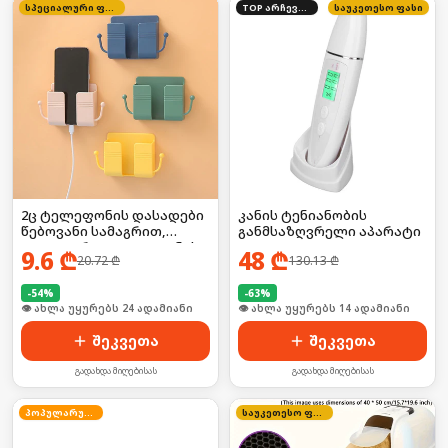
სპეციალური ფასი
TOP არჩევანი
საუკეთესო ფასი
2ც ტელეფონის დასადები
კანის ტენიანობის
წებოვანი სამაგრით,
განმსაზღვრელი აპარატი
იდეალურია ტელეფონის
9.6
₾
48
₾
20.72
₾
130.13
₾
დასატენად
-
54
%
-
63
%
🛒 ბოლო 24სთ-ში იყიდა 31-მა
🛒 ბოლო 24სთ-ში იყიდა 18-მა
შეკვეთა
შეკვეთა
გადახდა მიღებისას
გადახდა მიღებისას
პოპულარული
საუკეთესო ფასი