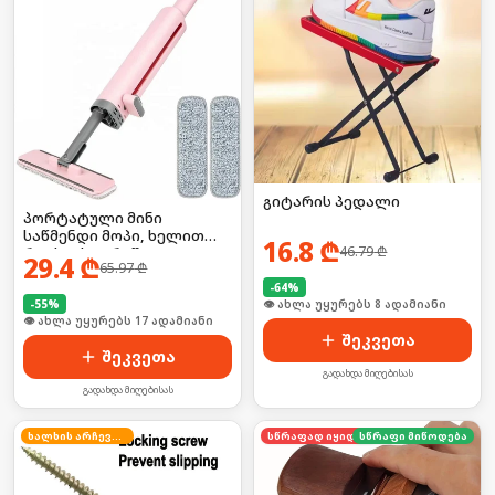
გიტარის პედალი
პორტატული მინი
საწმენდი მოპი, ხელით
16.8
₾
46.79
₾
რეცხვის გარეშე
29.4
₾
65.97
₾
-
64
%
🛒 ბოლო 24სთ-ში იყიდა 8-მა
-
55
%
🛒 ბოლო 24სთ-ში იყიდა 25-მა
შეკვეთა
შეკვეთა
გადახდა მიღებისას
გადახდა მიღებისას
ხალხის არჩევანი
სწრაფად იყიდება
სწრაფი მიწოდება