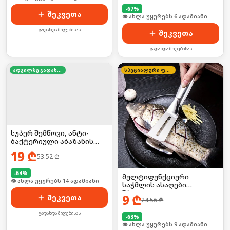
-
67
%
შეკვეთა
🛒 ბოლო 24სთ-ში იყიდა 13-მა
გადახდა მიღებისას
შეკვეთა
გადახდა მიღებისას
ადგილზე გადახდა
სპეციალური ფასი
სუპერ შემწოვი, ანტი-
ბაქტერიული აბაზანის
ხალიჩა — მშრალი და
19
₾
53.52
₾
უსაფრთხო იატაკისთვის
-
64
%
მულტიფუნქციური
🛒 ბოლო 24სთ-ში იყიდა 17-მა
საჭმლის ასაღები
შპატელი
9
₾
შეკვეთა
24.56
₾
გადახდა მიღებისას
-
63
%
🛒 ბოლო 24სთ-ში იყიდა 16-მა