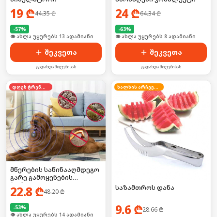
19
₾
24
₾
44.35
₾
64.34
₾
-
57
%
-
63
%
🛒 ბოლო 24სთ-ში იყიდა 17-მა
🛒 ბოლო 24სთ-ში იყიდა 11-მა
შეკვეთა
შეკვეთა
გადახდა მიღებისას
გადახდა მიღებისას
დღეს ტრენდში
ხალხის არჩევანი
მწერების საწინააღმდეგო
გარე გამოყენების
პორტატული
საზამთროს დანა
22.8
₾
48.20
₾
დამაფრთხობელი
ელემენტზე
9.6
₾
-
53
%
28.66
₾
🛒 ბოლო 24სთ-ში იყიდა 21-მა