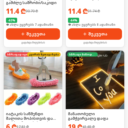
გამძლე საშრობი/საკიდი
11.4
₾
11.4
₾
30.70
₾
31.74
₾
-
63
%
-
64
%
🛒 ბოლო 24სთ-ში იყიდა 8-მა
🛒 ბოლო 24სთ-ში იყიდა 15-მა
შეკვეთა
შეკვეთა
გადახდა მიღებისას
გადახდა მიღებისას
კვირის შეთავაზება
სწრაფად იყიდება
სწრაფი მიწოდება
იატაკის საწმენდი
მანათობელი
შალითა მოპისთვის და
გამჭვირვალე დაფა
ფეხსაცმელებისთვის 2ც
6
₾
19
₾
17.81
₾
41.65
₾