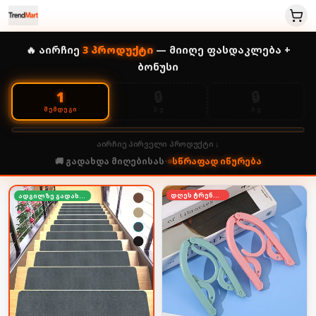
🔥 აირჩიე
3
პროდუქტი
— მიიღე ფასდაკლება +
ბონუსი
🔒
🔒
1
2-Ე
3-Ე
ᲨᲔᲛᲓᲔᲒᲘ
აირჩიე პირველი პროდუქტი ↓
🚚 გადახდა მიღებისას
•
სწრაფად იწურება
დღეს ტრენდში
ადგილზე გადახდა