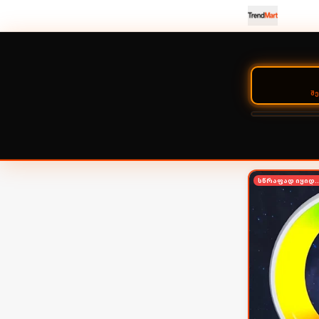
Შ
სწრაფად იყ