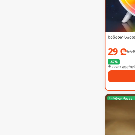
სანათი საა
29
₾
67.4
-
57
%
🛒 ბოლო 24სთ-შ
მარტივი შეკვეთა