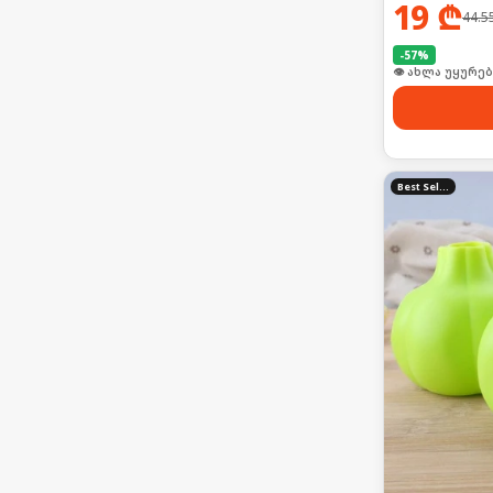
19
₾
44.5
-
57
%
🛒 ბოლო 24სთ-შ
Best Seller