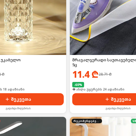
 უკაბელო
მრავალჯერადი საუთავებელი
5ც
11.4
₾
8
₾
28.71
₾
-
60
%
ს 18 ადამიანი
🛒 ბოლო 24სთ-ში იყიდა 37-მა
შეკვეთა
შეკვეთა
გადახდა მიღებისას
გადახდა მიღებისას
რეკომენდებული
ს