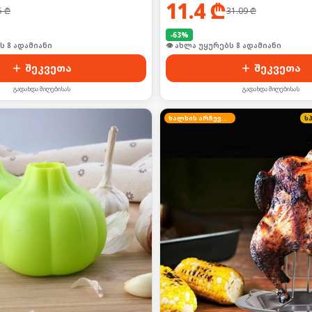
11.4
₾
5
₾
31.09
₾
-
63
%
ი იყიდა 12-მა
🛒 ბოლო 24სთ-ში იყიდა 16-მა
შეკვეთა
შეკვეთა
გადახდა მიღებისას
გადახდა მიღებისას
ხალხის არჩევანი
ს