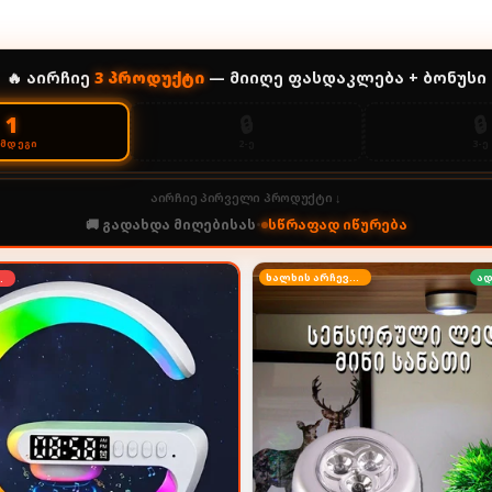
🔥 აირჩიე
3
პროდუქტი
— მიიღე ფასდაკლება + ბონუსი
🔒
🔒
1
2-Ე
3-Ე
ᲔᲛᲓᲔᲒᲘ
აირჩიე პირველი პროდუქტი ↓
🚚 გადახდა მიღებისას
•
სწრაფად იწურება
ხალხის არჩევანი
ად
იდება