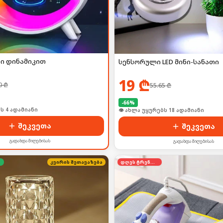
თი დინამიკით
სენსორული LED მინი-სანათი
19
₾
0
₾
55.65
₾
-
66
%
ი იყიდა 3-მა
🛒 ბოლო 24სთ-ში იყიდა 25-მა
შეკვეთა
შეკვეთა
გადახდა მიღებისას
გადახდა მიღებისას
კვირის შეთავაზება
დღეს ტრენდში