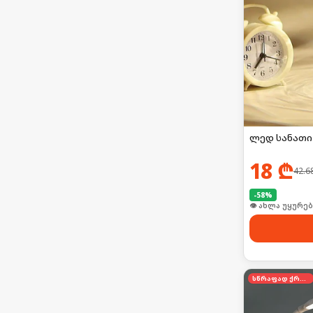
ლედ სანათი
18
₾
42.6
-
58
%
👁 ახლა უყურებ
სწრაფად ქრება