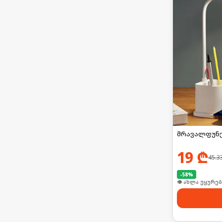
მრავალფუნქ
19
₾
45.3
-
58
%
🛒 ბოლო 24სთ-შ