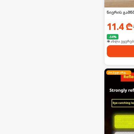
ნივრის გამწ
11.4
₾
-
54
%
🛒 ბოლო 24სთ-შ
პოპულარული