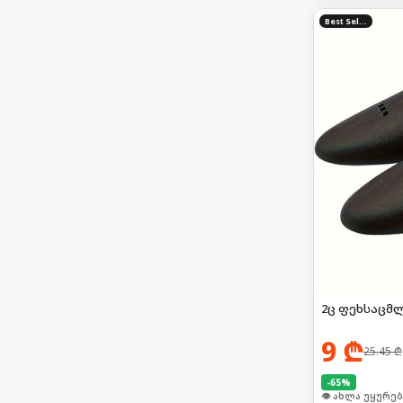
Best Seller
2ც ფეხსაცმ
9
₾
25.45
₾
-
65
%
🛒 ბოლო 24სთ-შ