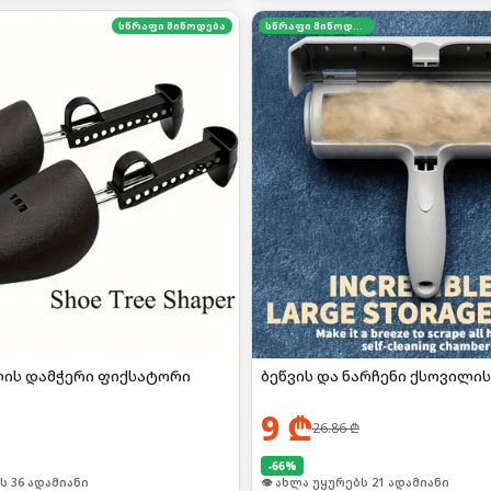
სწრაფი მიწოდება
სწრაფი მიწოდება
ლის დამჭერი ფიქსატორი
ბეწვის და ნარჩენი ქსოვილის
9
₾
26.86
₾
-
66
%
ი იყიდა 48-მა
🛒 ბოლო 24სთ-ში იყიდა 27-მა