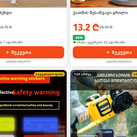
მენდი
ქათმის შესაწვავი გრილი
13.2
₾
24.75
₾
38.93
₾
-
66
%
ი იყიდა 8-მა
🛒 ბოლო 24სთ-ში იყიდა 43-მა
შეკვეთა
შეკვეთა
გადახდა მიღებისას
გადახდა მიღებისას
საუკეთესო ფასი
TOP არჩევანი
ს