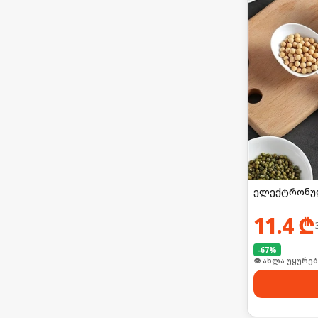
ელექტრონულ
11.4
₾
-
67
%
👁 ახლა უყურებ