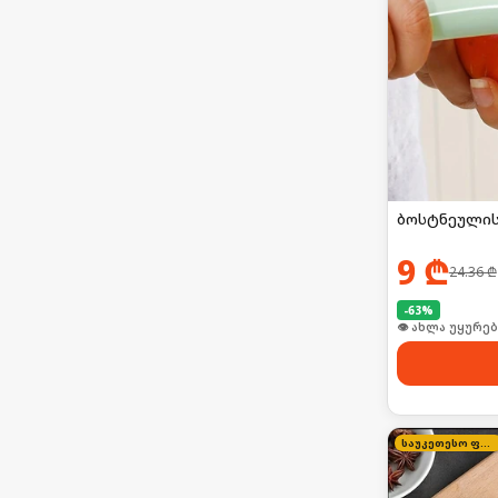
ბოსტნეულის
9
₾
24.36
₾
-
63
%
👁 ახლა უყურებ
საუკეთესო ფასი