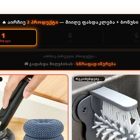
🔥 აირჩიე
3
პროდუქტი
— მიიღე ფასდაკლება + ბონუსი
🔒
🔒
1
2-Ე
3-Ე
ᲔᲛᲓᲔᲒᲘ
აირჩიე პირველი პროდუქტი ↓
🚚 გადახდა მიღებისას
•
სწრაფად იწურება
რეკომენდებული