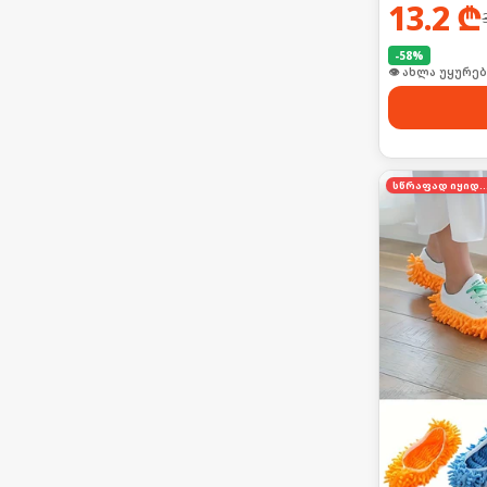
13.2
₾
-
58
%
👁 ახლა უყურებ
სწრაფად იყი