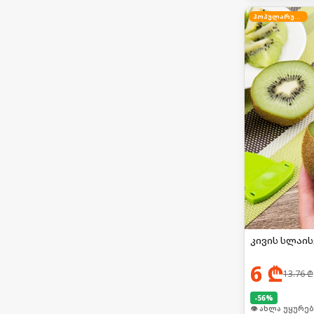
პოპულარული
კივის სლაი
6
₾
13.76
₾
-
56
%
👁 ახლა უყურებ