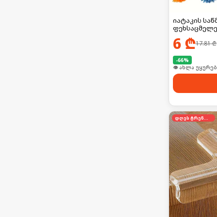
იატაკის საწ
ფეხსაცმელე
6
₾
17.81
₾
-
66
%
👁 ახლა უყურებ
დღეს ტრენდში