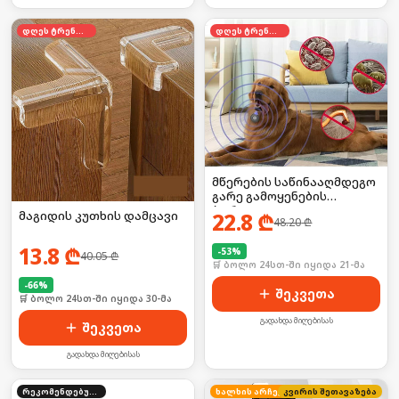
დღეს ტრენდში
დღეს ტრენდში
მწერების საწინააღმდეგო
გარე გამოყენების
პორტატული
მაგიდის კუთხის დამცავი
22.8
₾
48.20
₾
დამაფრთხობელი
ელემენტზე
13.8
₾
-
53
%
40.05
₾
🛒 ბოლო 24სთ-ში იყიდა 21-მა
-
66
%
შეკვეთა
🛒 ბოლო 24სთ-ში იყიდა 30-მა
გადახდა მიღებისას
შეკვეთა
გადახდა მიღებისას
რეკომენდებული
ხალხის არჩევანი
კვირის შეთავაზება