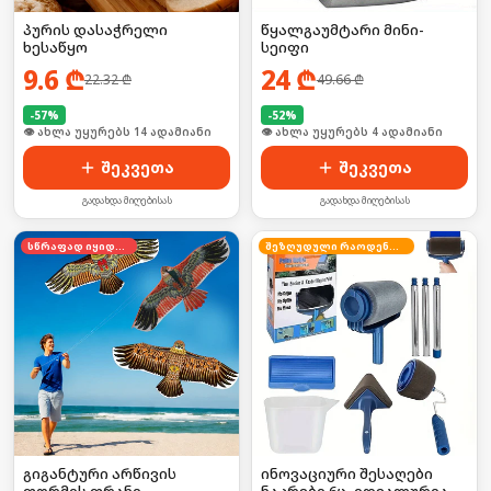
პურის დასაჭრელი
წყალგაუმტარი მინი-
ხესაწყო
სეიფი
9.6
₾
24
₾
22.32
₾
49.66
₾
-
57
%
-
52
%
🛒 ბოლო 24სთ-ში იყიდა 23-მა
🛒 ბოლო 24სთ-ში იყიდა 6-მა
შეკვეთა
შეკვეთა
გადახდა მიღებისას
გადახდა მიღებისას
სწრაფად იყიდება
შეზღუდული რაოდენობა
გიგანტური არწივის
ინოვაციური შესაღები
ფორმის ფრანი
ნაკრები 6ც, იდეალურია