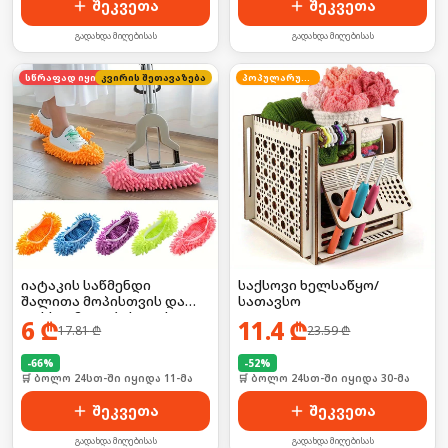
შეკვეთა
შეკვეთა
გადახდა მიღებისას
გადახდა მიღებისას
კვირის შეთავაზება
სწრაფად იყიდება
პოპულარული
იატაკის საწმენდი
საქსოვი ხელსაწყო/
შალითა მოპისთვის და
სათავსო
ფეხსაცმელებისთვის 2ც
6
₾
11.4
₾
17.81
₾
23.59
₾
-
66
%
-
52
%
🛒 ბოლო 24სთ-ში იყიდა 11-მა
🛒 ბოლო 24სთ-ში იყიდა 30-მა
შეკვეთა
შეკვეთა
გადახდა მიღებისას
გადახდა მიღებისას