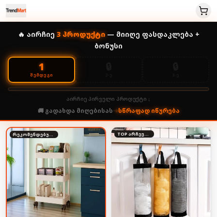
🔥 აირჩიე
3
პროდუქტი
— მიიღე ფასდაკლება +
ბონუსი
🔒
🔒
1
2-Ე
3-Ე
ᲨᲔᲛᲓᲔᲒᲘ
აირჩიე პირველი პროდუქტი ↓
🚚 გადახდა მიღებისას
•
სწრაფად იწურება
TOP არჩევანი
რეკომენდებული