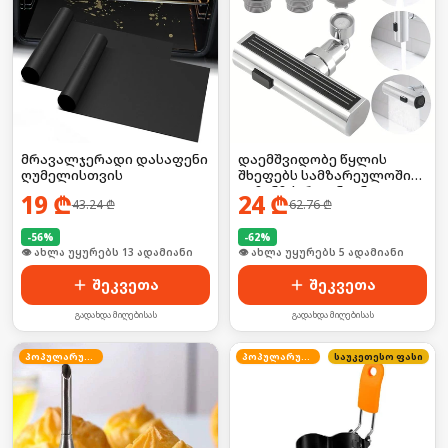
მრავალჯერადი დასაფენი
დაემშვიდობე წყლის
ღუმელისთვის
შხეფებს სამზარეულოში
— ჩანჩქერი ონკანი
19
₾
24
₾
43.24
₾
62.76
₾
იდეალური ნაკადით! 💦❌ 3
რეჟიმით
-
56
%
-
62
%
🛒 ბოლო 24სთ-ში იყიდა 20-მა
🛒 ბოლო 24სთ-ში იყიდა 7-მა
შეკვეთა
შეკვეთა
გადახდა მიღებისას
გადახდა მიღებისას
პოპულარული
პოპულარული
საუკეთესო ფასი