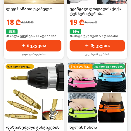
ლედ სანათი უკაბელო
უჟანგავი ფოლადის ჭიქა
ტემპერატურის
კონტროლით
18
₾
19
₾
42.68
₾
43.62
₾
-
58
%
-
56
%
🛒 ბოლო 24სთ-ში იყიდა 24-მა
🛒 ბოლო 24სთ-ში იყიდა 7-მა
შეკვეთა
შეკვეთა
გადახდა მიღებისას
გადახდა მიღებისას
საუკეთესო ფასი
პოპულარული
ადგილზე გადახდა
დაზიანებული ჭანჭიკების
წელის ჩანთა