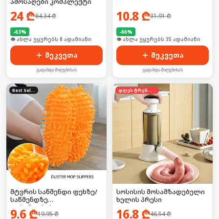
ამოსაღები კომპლექტი
24
₾
10.8
₾
64.34
₾
31.91
₾
-
63
%
-
66
%
🛒 ბოლო 24სთ-ში იყიდა 11-მა
🛒 ბოლო 24სთ-ში იყიდა 46-მა
შეკვეთა
შეკვეთა
გადახდა მიღებისას
გადახდა მიღებისას
Best Seller
დღეს ტრენდში
მტვრის საწმენდი ფეხზე/
სოსისის მოსამზადებელი
საწმენდზე
ხელის პრესი
დასამაგრებელი
9.6
₾
16.8
₾
19.95
₾
46.54
₾
ღრუბელი