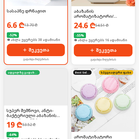
სასაპნე დრნაჟით
აბაზანის
არომატიზატორი/
დიფუზორი
6.6
₾
24.6
₾
13.70
₾
54.51
₾
-
52
%
-
55
%
👁 ახლა უყურებს 38 ადამიანი
👁 ახლა უყურებს 16 ადამიანი
შეკვეთა
შეკვეთა
გადახდა მიღებისას
გადახდა მიღებისას
ადგილზე გადახდა
Best Seller
სპეციალური ფასი
სუპერ შემწოვი, ანტი-
ბაქტერიული აბაზანის
ხალიჩა — მშრალი და
19
₾
53.52
₾
უსაფრთხო იატაკისთვის
-
64
%
არომატიზატორი