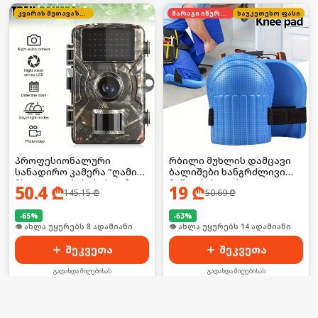
კვირის შეთავაზება
მარაგი იწურება
საუკეთესო ფასი
პროფესიონალური
რბილი მუხლის დამცავი
სანადირო კამერა "ღამის
ბალიშები ხანგრძლივი
მხედველობის" სისტემით
მუშაობისთვის
50.4
₾
19
₾
145.15
₾
50.69
₾
-
65
%
-
63
%
👁 ახლა უყურებს 8 ადამიანი
👁 ახლა უყურებს 14 ადამიანი
შეკვეთა
შეკვეთა
გადახდა მიღებისას
გადახდა მიღებისას
მარტივი შეკვეთა
ადგილზე გადახდა
შეზღუდული რაოდენობა