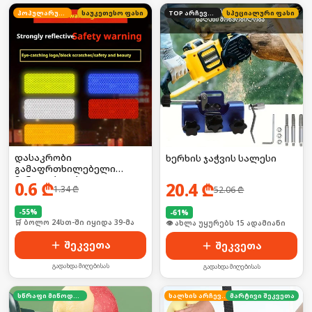
პოპულარული
საუკეთესო ფასი
TOP არჩევანი
სპეციალური ფასი
დასაკრობი
ხერხის ჯაჭვის სალესი
გამაფრთხილებელი
მანათობლები
0.6
₾
20.4
₾
1.34
₾
52.06
₾
-
55
%
-
61
%
🛒 ბოლო 24სთ-ში იყიდა 39-მა
🛒 ბოლო 24სთ-ში იყიდა 20-მა
შეკვეთა
შეკვეთა
გადახდა მიღებისას
გადახდა მიღებისას
სწრაფი მიწოდება
ხალხის არჩევანი
მარტივი შეკვეთა