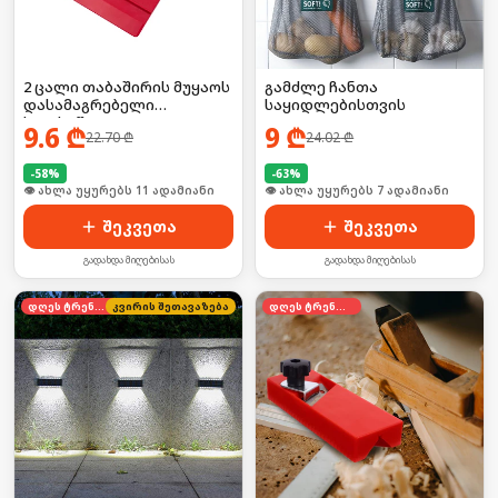
2 ცალი თაბაშირის მუყაოს
გამძლე ჩანთა
დასამაგრებელი
საყიდლებისთვის
ხელსაწყო
9.6
₾
9
₾
22.70
₾
24.02
₾
-
58
%
-
63
%
🛒 ბოლო 24სთ-ში იყიდა 19-მა
🛒 ბოლო 24სთ-ში იყიდა 14-მა
შეკვეთა
შეკვეთა
გადახდა მიღებისას
გადახდა მიღებისას
დღეს ტრენდში
კვირის შეთავაზება
დღეს ტრენდში