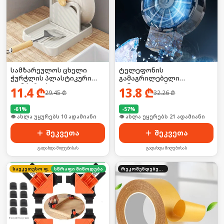
სამზარეულოს ცხელი
ტელეფონის
ჭურჭლის პლასტიკური
გამაგრილებელი
დამჭერი/ საკიდი
ვინტილატორი
11.4
₾
13.8
₾
29.45
₾
32.26
₾
-
61
%
-
57
%
🛒 ბოლო 24სთ-ში იყიდა 18-მა
🛒 ბოლო 24სთ-ში იყიდა 28-მა
შეკვეთა
შეკვეთა
გადახდა მიღებისას
გადახდა მიღებისას
საუკეთესო ფასი
სწრაფი მიწოდება
რეკომენდებული