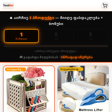
🔥 აირჩიე
3
პროდუქტი
— მიიღე ფასდაკლება +
ბონუსი
🔒
🔒
1
2-Ე
3-Ე
ᲨᲔᲛᲓᲔᲒᲘ
აირჩიე პირველი პროდუქტი ↓
🚚 გადახდა მიღებისას
•
სწრაფად იწურება
საუკეთესო ფასი
პოპულარული