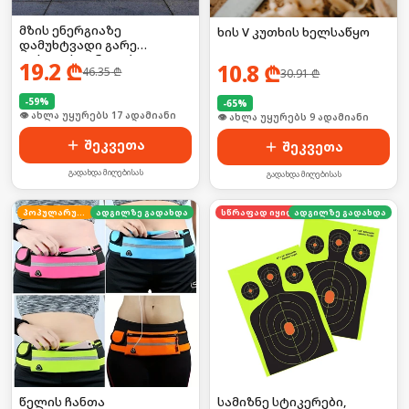
მზის ენერგიაზე
ხის V კუთხის ხელსაწყო
დამუხტვადი გარე
ფასადის განათება
19.2
₾
10.8
₾
46.35
₾
30.91
₾
-
59
%
-
65
%
🛒 ბოლო 24სთ-ში იყიდა 22-მა
🛒 ბოლო 24სთ-ში იყიდა 16-მა
შეკვეთა
შეკვეთა
გადახდა მიღებისას
გადახდა მიღებისას
პოპულარული
ადგილზე გადახდა
სწრაფად იყიდება
ადგილზე გადახდა
წელის ჩანთა
სამიზნე სტიკერები,