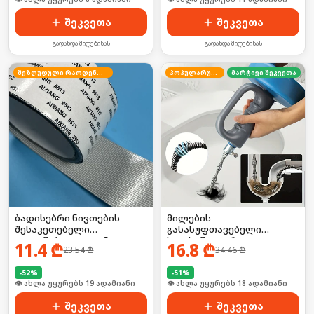
შეკვეთა
შეკვეთა
გადახდა მიღებისას
გადახდა მიღებისას
შეზღუდული რაოდენობა
პოპულარული
მარტივი შეკვეთა
ბადისებრი ნივთების
მილების
შესაკეთებელი
გასასუფთავებელი
თვითწებვადი ლენტი
ხელსაწყო დრეკადი
11.4
₾
16.8
₾
23.54
₾
34.46
₾
მავთულით
-
52
%
-
51
%
🛒 ბოლო 24სთ-ში იყიდა 25-მა
🛒 ბოლო 24სთ-ში იყიდა 24-მა
შეკვეთა
შეკვეთა