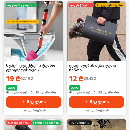
ადგილზე გადახდა
დღეს ტრენდში
საუკეთესო ფასი
სუპერ ეფექტური ტუმბო
ყვავილების შესაფუთი
ტუალეტისთვის
ჩანთა
19
₾
12
₾
52.19
₾
29.40
₾
-
64
%
-
59
%
🛒 ბოლო 24სთ-ში იყიდა 23-მა
🛒 ბოლო 24სთ-ში იყიდა 43-მა
შეკვეთა
შეკვეთა
გადახდა მიღებისას
გადახდა მიღებისას
მარაგი იწურება
მარტივი შეკვეთა
TOP არჩევანი