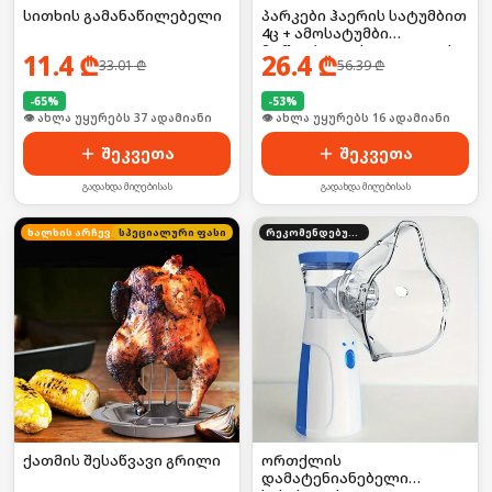
სითხის გამანაწილებელი
პარკები ჰაერის სატუმბით
4ც + ამოსატუმბი
მოწყობილობა, ადგილის
11.4
₾
26.4
₾
33.01
₾
56.39
₾
დასაზოგად
-
65
%
-
53
%
🛒 ბოლო 24სთ-ში იყიდა 8-მა
🛒 ბოლო 24სთ-ში იყიდა 21-მა
შეკვეთა
შეკვეთა
გადახდა მიღებისას
გადახდა მიღებისას
ხალხის არჩევანი
სპეციალური ფასი
რეკომენდებული
ქათმის შესაწვავი გრილი
ორთქლის
დამატენიანებელი