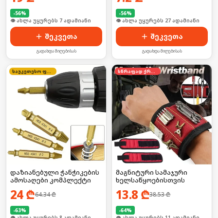
-
56
%
-
56
%
🛒 ბოლო 24სთ-ში იყიდა 6-მა
🛒 ბოლო 24სთ-ში იყიდა 41-მა
შეკვეთა
შეკვეთა
გადახდა მიღებისას
გადახდა მიღებისას
საუკეთესო ფასი
სწრაფად ქრება
დაზიანებული ჭანჭიკების
მაგნიტური სამაჯური
ამოსაღები კომპლექტი
ხელსაწყოებისთვის
24
₾
13.8
₾
64.34
₾
38.53
₾
-
63
%
-
64
%
🛒 ბოლო 24სთ-ში იყიდა 11-მა
🛒 ბოლო 24სთ-ში იყიდა 20-მა