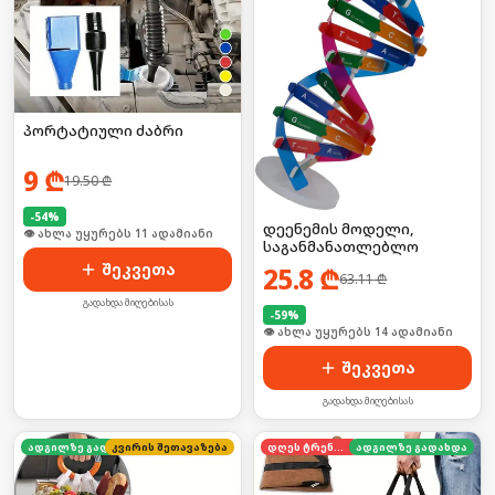
პორტატიული ძაბრი
9
₾
19.50
₾
-
54
%
დეენემის მოდელი,
🛒 ბოლო 24სთ-ში იყიდა 19-მა
საგანმანათლებლო
შეკვეთა
25.8
₾
63.11
₾
გადახდა მიღებისას
-
59
%
🛒 ბოლო 24სთ-ში იყიდა 19-მა
შეკვეთა
გადახდა მიღებისას
კვირის შეთავაზება
ადგილზე გადახდა
დღეს ტრენდში
ადგილზე გადახდა