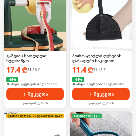
ვაშლის სათლელი
პორტატიული ფეხების
ხელსაწყო
დასადები საკიდით
17.4
₾
11.4
₾
51.36
₾
31.43
₾
-
66
%
-
64
%
🛒 ბოლო 24სთ-ში იყიდა 28-მა
🛒 ბოლო 24სთ-ში იყიდა 8-მა
შეკვეთა
შეკვეთა
გადახდა მიღებისას
გადახდა მიღებისას
სპეციალური ფასი
კვირის შეთავაზება
მარტივი შეკვეთა