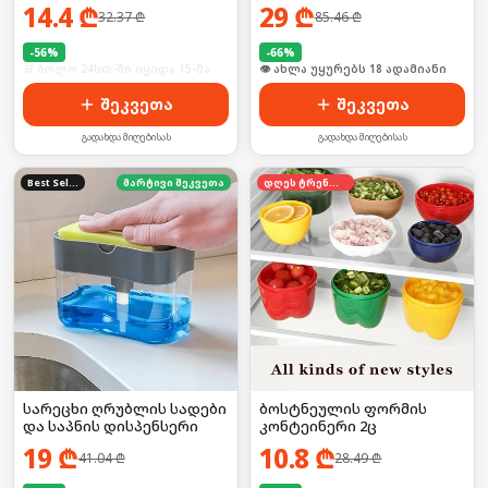
გაისუფთავე მარტივად
14.4
₾
29
₾
32.37
₾
85.46
₾
-
56
%
-
66
%
🛒 ბოლო 24სთ-ში იყიდა 15-მა
🛒 ბოლო 24სთ-ში იყიდა 24-მა
შეკვეთა
შეკვეთა
გადახდა მიღებისას
გადახდა მიღებისას
Best Seller
მარტივი შეკვეთა
დღეს ტრენდში
სარეცხი ღრუბლის სადები
ბოსტნეულის ფორმის
და საპნის დისპენსერი
კონტეინერი 2ც
19
₾
10.8
₾
41.04
₾
28.49
₾