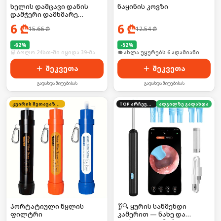
ხელის დამცავი დანის
ნაყინის კოვზი
დამჭერი დამხმარე
საშუალება
6
₾
6
₾
15.66
₾
12.54
₾
-
62
%
-
52
%
🛒 ბოლო 24სთ-ში იყიდა 39-მა
🛒 ბოლო 24სთ-ში იყიდა 12-მა
შეკვეთა
შეკვეთა
გადახდა მიღებისას
გადახდა მიღებისას
კვირის შეთავაზება
TOP არჩევანი
ადგილზე გადახდა
პორტატიული წყლის
👂🔍 ყურის საწმენდი
ფილტრი
კამერით — ნახე და