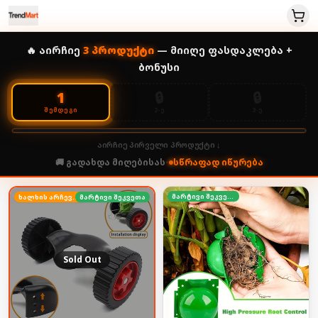
🔥 აირჩიე
3
პროდუქტი
— მიიღე ფასდაკლება +
ბონუსი
🔒
🔒
1
2-Ე
3-Ე
ᲨᲔᲛᲓᲔᲒᲘ
აირჩიე პირველი პროდუქტი ↓
🚚 გადახდა მიღებისას
•
სწრაფად იწურება
მარტივი შეკვეთა
ხალხის არჩევანი
მარტივი შეკვეთა
Sold Out