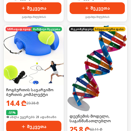
შეკვეთა
შეკვეთა
გადახდა მიღებისას
გადახდა მიღებისას
სწრაფად იყიდება
მარტივი შეკვეთა
რეკომენდებული
სპეციალური ფასი
ჩოგბურთის სავარჯიშო
ბურთის კომპლექტი
14.4
₾
29.38
₾
-
51
%
დეენემის მოდელი,
🛒 ბოლო 24სთ-ში იყიდა 37-მა
საგანმანათლებლო
შეკვეთა
25.8
₾
63.11
₾