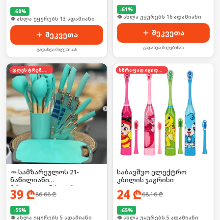
-
61
%
-
60
%
🛒 ბოლო 24სთ-ში იყიდა 22-მა
🛒 ბოლო 24სთ-ში იყიდა 16-მა
შეკვეთა
შეკვეთა
გადახდა მიღებისას
გადახდა მიღებისას
დღეს ტრენდში
სწრაფად იყიდება
🥕 სამზარეულოს 21-
საბავშვო ელექტრო
ნაწილიანი
კბილის ჯაგრისი
მრავალფუნქციური
39
₾
24
₾
86.66
₾
68.16
₾
ნაკრები
-
55
%
-
65
%
🛒 ბოლო 24სთ-ში იყიდა 7-მა
🛒 ბოლო 24სთ-ში იყიდა 8-მა