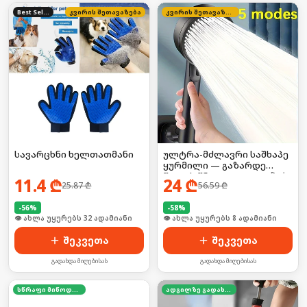
Best Seller
კვირის შეთავაზება
კვირის შეთავაზება
სავარცხნი ხელთათმანი
ულტრა-მძლავრი საშხაპე
ყურმილი — გაზარდე
წყლის წნევა 300%-ით! 🚀💧
11.4
₾
24
₾
25.87
₾
56.59
₾
-
56
%
-
58
%
🛒 ბოლო 24სთ-ში იყიდა 43-მა
🛒 ბოლო 24სთ-ში იყიდა 11-მა
შეკვეთა
შეკვეთა
გადახდა მიღებისას
გადახდა მიღებისას
სწრაფი მიწოდება
ადგილზე გადახდა