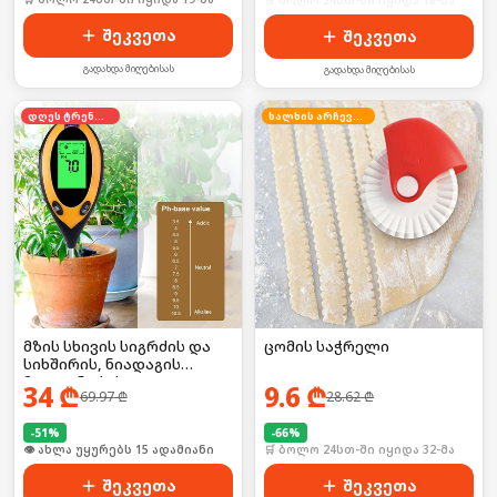
🛒 ბოლო 24სთ-ში იყიდა 18-მა
შეკვეთა
შეკვეთა
გადახდა მიღებისას
გადახდა მიღებისას
დღეს ტრენდში
ხალხის არჩევანი
მზის სხივის სიგრძის და
ცომის საჭრელი
სიხშირის, ნიადაგის
მჟავიანობის,
34
₾
9.6
₾
69.97
₾
28.62
₾
ტემპერატურის საზომი
ხელსაწყო ელემენტზე
-
51
%
-
66
%
🛒 ბოლო 24სთ-ში იყიდა 23-მა
🛒 ბოლო 24სთ-ში იყიდა 32-მა
შეკვეთა
შეკვეთა