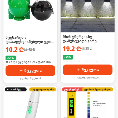
მზის ენერგიაზე
მცენარეთა
დამუხტვადი გარე
დასაფესვიანებელი ყუთი
ფასადის განათება
2ც
19.2
₾
10.2
₾
46.35
₾
22.42
₾
-
59
%
-
55
%
🛒 ბოლო 24სთ-ში იყიდა 22-მა
🛒 ბოლო 24სთ-ში იყიდა 37-მა
შეკვეთა
შეკვეთა
გადახდა მიღებისას
გადახდა მიღებისას
TOP არჩევანი
საუკეთესო ფასი
დღეს ტრენდში
კვირის შეთავაზება