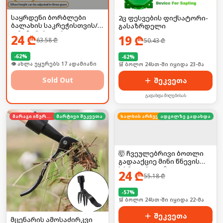
საყრდენი ბორბლები
2ც ფესვების ფიქსატორი-
ბალახის საკრეჭისთვის/
გასაზრდელი
ტრიმერისთვის
24
₾
19
₾
63.58
₾
50.43
₾
-
62
%
-
62
%
🛒 ბოლო 24სთ-ში იყიდა 23-მა
🛒 ბოლო 24სთ-ში იყიდა 23-მა
Sold Out
შეკვეთა
გადახდა მიღებისას
მარაგი იწურება
მარტივი შეკვეთა
ხალხის არჩევანი
ადგილზე გადახდა
🤯 ჩვეულებრივი ბოთლი
გადააქციე მინი წნევის
სპრეიერად! 💦
24
₾
55.18
₾
-
57
%
🛒 ბოლო 24სთ-ში იყიდა 22-მა
შეკვეთა
მცენარის ამოსაძირკვი