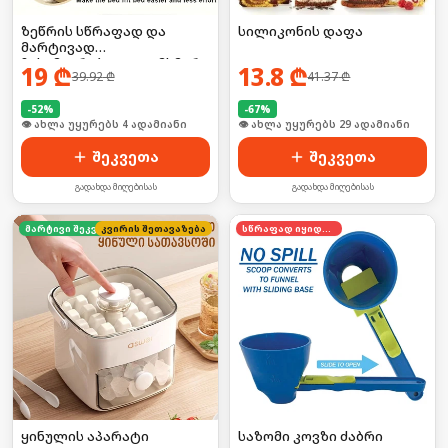
სილიკონის დაფა
ზეწრის სწრაფად და
მარტივად
ჩასამაგრებელი დამხმარე
13.8
₾
19
₾
41.37
₾
39.92
₾
-
67
%
-
52
%
🛒 ბოლო 24სთ-ში იყიდა 39-მა
🛒 ბოლო 24სთ-ში იყიდა 6-მა
შეკვეთა
შეკვეთა
გადახდა მიღებისას
გადახდა მიღებისას
კვირის შეთავაზება
მარტივი შეკვეთა
სწრაფად იყიდება
ყინულის აპარატი
საზომი კოვზი ძაბრი