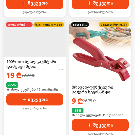
შეკვეთა
შეკვეთა
გადახდა მიღებისას
გადახდა მიღებისას
დღეს ტრენდში
საუკეთესო ფასი
Best Seller
საუკეთესო ფასი
100%-ით წყალგაუმტარი
დამცავი შენი
დამაგრძელებლისთვის! ☔
19
₾
53.77
₾
🛡️
-
65
%
მრავალფუნქციური
🛒 ბოლო 24სთ-ში იყიდა 27-მა
საჭერი ხელსაწყო
9
₾
შეკვეთა
26.75
₾
გადახდა მიღებისას
-
66
%
🛒 ბოლო 24სთ-ში იყიდა 41-მა
შეკვეთა
გადახდა მიღებისას