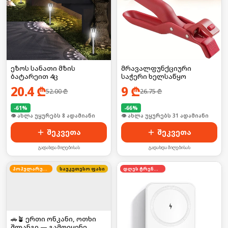
ეზოს სანათი მზის
მრავალფუნქციური
ბატარეით 4ც
საჭერი ხელსაწყო
20.4
₾
9
₾
52.00
₾
26.75
₾
-
61
%
-
66
%
🛒 ბოლო 24სთ-ში იყიდა 12-მა
🛒 ბოლო 24სთ-ში იყიდა 41-მა
შეკვეთა
შეკვეთა
გადახდა მიღებისას
გადახდა მიღებისას
პოპულარული
საუკეთესო ფასი
დღეს ტრენდში
🚗🪴 ერთი ონკანი, ოთხი
შლანგი — გამოიყენე