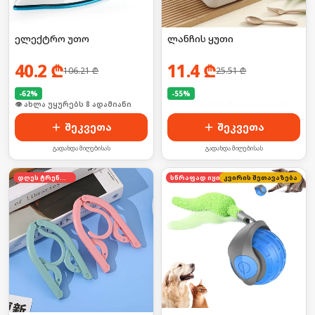
ელექტრო უთო
ლანჩის ყუთი
40.2
₾
11.4
₾
106.21
₾
25.51
₾
-
62
%
-
55
%
🛒 ბოლო 24სთ-ში იყიდა 9-მა
🛒 ბოლო 24სთ-ში იყიდა 38-მა
შეკვეთა
შეკვეთა
გადახდა მიღებისას
გადახდა მიღებისას
დღეს ტრენდში
კვირის შეთავაზება
სწრაფად იყიდება