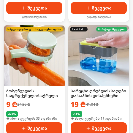
შეკვეთა
შეკვეთა
გადახდა მიღებისას
გადახდა მიღებისას
სპეციალური ფასი
საუკეთესო ფასი
Best Seller
მარტივი შეკვეთა
ბოსტნეულის
სარეცხი ღრუბლის სადები
საფრცქვნელი/საჭრელი
და საპნის დისპენსერი
9
₾
19
₾
24.36
₾
41.04
₾
-
63
%
-
54
%
🛒 ბოლო 24სთ-ში იყიდა 50-მა
🛒 ბოლო 24სთ-ში იყიდა 22-მა
შეკვეთა
შეკვეთა