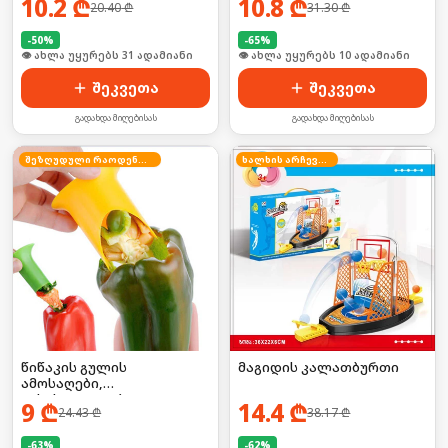
10.2
₾
10.8
₾
20.40
₾
31.30
₾
-
50
%
-
65
%
🛒 ბოლო 24სთ-ში იყიდა 46-მა
🛒 ბოლო 24სთ-ში იყიდა 12-მა
შეკვეთა
შეკვეთა
გადახდა მიღებისას
გადახდა მიღებისას
შეზღუდული რაოდენობა
ხალხის არჩევანი
წიწაკის გულის
მაგიდის კალათბურთი
ამოსაღები,
გასასუფთავებელი
9
₾
14.4
₾
24.43
₾
38.17
₾
-
63
%
-
62
%