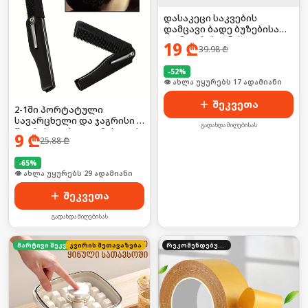
დასაკეცი საკვების
დამცავი ბადე ბუზებისა
და მტვრისგან 🪰❌
19
₾
39.98
₾
-
52
%
🛒 ბოლო 24სთ-ში იყიდა 23-მა
შეკვეთა
2-1ში პორტატული
სავარცხელი და ჯაგრისი ,
გადახდა მიღებისას
წვერისთვის და თმისთვის
9
₾
25.88
₾
-
65
%
🛒 ბოლო 24სთ-ში იყიდა 38-მა
შეკვეთა
გადახდა მიღებისას
კვირის შეთავაზება
მარტივი შეკვეთა
რეკომენდებული