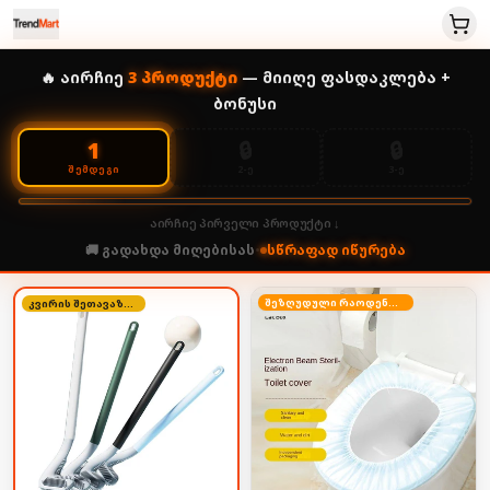
🔥 აირჩიე
3
პროდუქტი
— მიიღე ფასდაკლება +
ბონუსი
🔒
🔒
1
2-Ე
3-Ე
ᲨᲔᲛᲓᲔᲒᲘ
აირჩიე პირველი პროდუქტი ↓
🚚 გადახდა მიღებისას
•
სწრაფად იწურება
შეზღუდული რაოდენობა
კვირის შეთავაზება