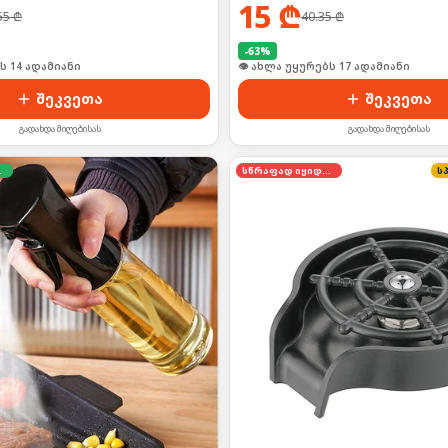
15
₾
55
₾
40.35
₾
-
63
%
ი იყიდა 23-მა
🛒 ბოლო 24სთ-ში იყიდა 22-მა
შეკვეთა
შეკვეთა
გადახდა მიღებისას
გადახდა მიღებისას
დება
სწრაფად იყიდება
ს