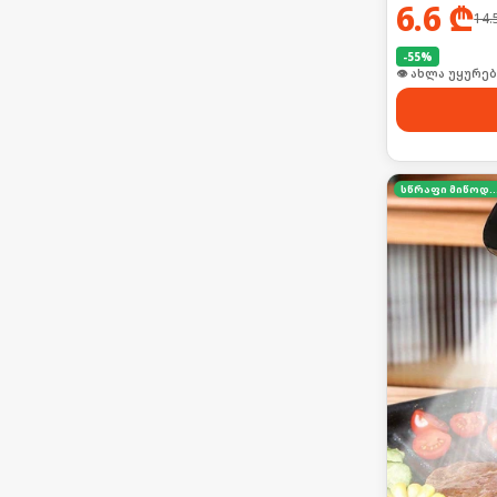
6.6
₾
14.
-
55
%
🛒 ბოლო 24სთ-შ
სწრაფი მიწო