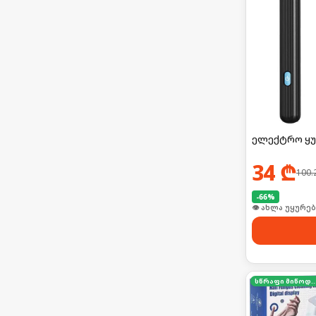
ელექტრო ყუ
34
₾
100.
-
66
%
🛒 ბოლო 24სთ-შ
სწრაფი მიწო