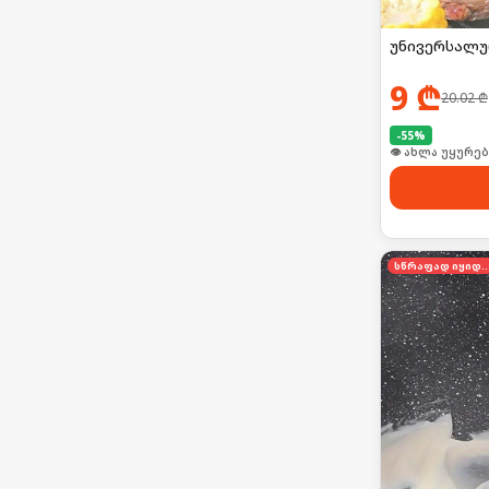
უნივერსალუ
9
₾
20.02
₾
-
55
%
🛒 ბოლო 24სთ-შ
სწრაფად იყი