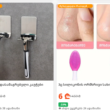
შეზღუდული რაოდენობა
 დასამაგრებელი კაუჭები
3ც სილიკონის ორმხრივი სახი
6
₾
83
₾
14.59
₾
-
59
%
ი იყიდა 52-მა
🛒 ბოლო 24სთ-ში იყიდა 32-მა