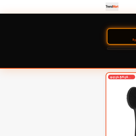
Შ
დღეს ტრენდში