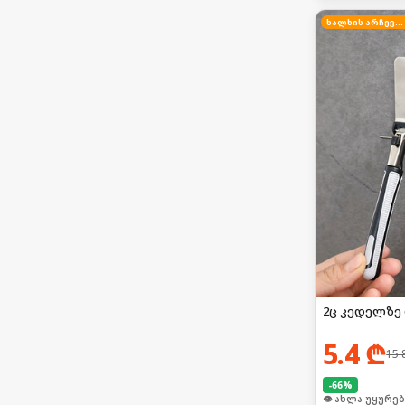
ხალხის არჩევანი
2ც კედელზე
5.4
₾
15.
-
66
%
🛒 ბოლო 24სთ-შ