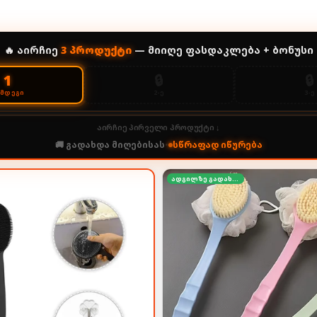
🔥 აირჩიე
3
პროდუქტი
— მიიღე ფასდაკლება + ბონუსი
🔒
🔒
1
2-Ე
3-Ე
ᲔᲛᲓᲔᲒᲘ
აირჩიე პირველი პროდუქტი ↓
🚚 გადახდა მიღებისას
•
სწრაფად იწურება
ადგილზე გადახდა