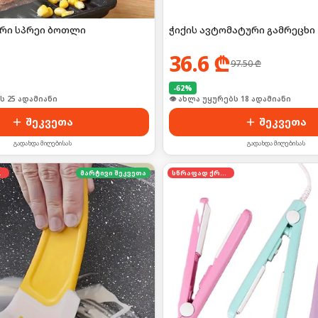
რი სპრეი ბოთლი
ჭიქის ავტომატური გამრეცხი
36.6
₾
97.50
₾
-
62
%
ი იყიდა 39-მა
🛒 ბოლო 24სთ-ში იყიდა 28-მა
შეკვეთა
შეკვეთა
გადახდა მიღებისას
გადახდა მიღებისას
დება
მარტივი შეკვეთა
სწრაფად ქრება