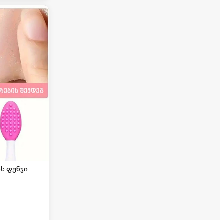
ს ფუნჯი