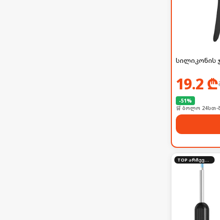
სილიკონის 
19.2
₾
-
51
%
🛒 ბოლო 24სთ-შ
TOP არჩევანი