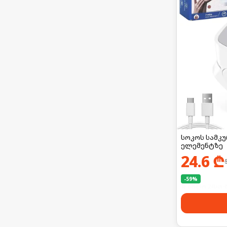
სოკოს სამკ
ელემენტზე
24.6
₾
-
59
%
🛒 ბოლო 24სთ-შ