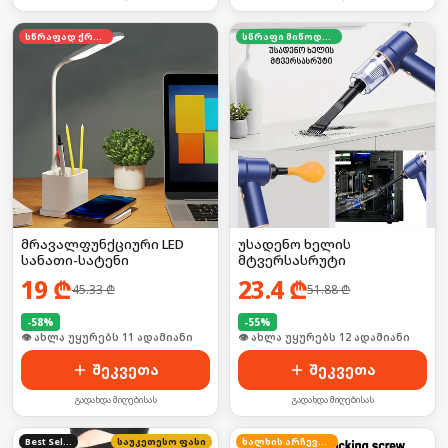
სწრაფად ქრება
სწრაფი მიწოდება
მრავალფუნქციური LED
უსადენო ხელის
სანათი-სატენი
მტვერსასრუტი
19
₾
23.4
₾
45.33
₾
51.88
₾
-
58
%
-
55
%
🛒 ბოლო 24სთ-ში იყიდა 16-მა
🛒 ბოლო 24სთ-ში იყიდა 18-მა
შეკვეთა
შეკვეთა
გადახდა მიღებისას
გადახდა მიღებისას
Best Seller
საუკეთესო ფასი
ხალხის არჩევანი