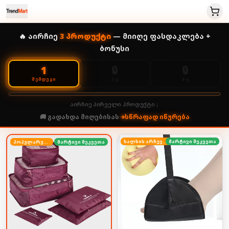
🔥 აირჩიე
3
პროდუქტი
— მიიღე ფასდაკლება +
ბონუსი
🔒
🔒
1
2-Ე
3-Ე
ᲨᲔᲛᲓᲔᲒᲘ
აირჩიე პირველი პროდუქტი ↓
🚚 გადახდა მიღებისას
•
სწრაფად იწურება
ხალხის არჩევანი
მარტივი შეკვეთა
პოპულარული
მარტივი შეკვეთა