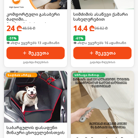
კომფორტული გასაბერი
სიმძიმის ასაწევი ქამარი
ბალიში
სახელურებით
მოგზაურობისთვის
24
₾
14.4
₾
48.58
₾
36.82
₾
-
51
%
-
61
%
🛒 ბოლო 24სთ-ში იყიდა 19-მა
🛒 ბოლო 24სთ-ში იყიდა 20-მა
შეკვეთა
შეკვეთა
გადახდა მიღებისას
გადახდა მიღებისას
ხალხის არჩევანი
სწრაფი მიწოდება
საბარგულის დასაფენი
შინაური ცხოველებისთვის