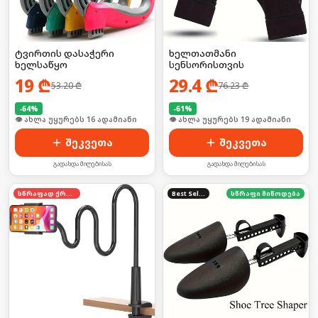
ტვირთის დასაჭერი
ხელთათმანი
ხელსაწყო
სენსორისთვის
19
₾
29.4
₾
53.20
₾
76.23
₾
-
64
%
-
61
%
🛒 ბოლო 24სთ-ში იყიდა 21-მა
👁 ახლა უყურებს 19 ადამიანი
შეკვეთა
შეკვეთა
გადახდა მიღებისას
გადახდა მიღებისას
სწრაფად ქრება
Best Seller
სწრაფი მიწოდება