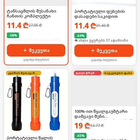
ტანსაცმლის შესანახი
პორტატიული ფეხების
ჩანთის კომპლექტი
დასადები საკიდით
11.4
₾
11.4
₾
27.05
₾
31.43
₾
-
58
%
-
64
%
🛒 ბოლო 24სთ-ში იყიდა 37-მა
🛒 ბოლო 24სთ-ში იყიდა 8-მა
შეკვეთა
შეკვეთა
გადახდა მიღებისას
გადახდა მიღებისას
კვირის შეთავაზება
დღეს ტრენდში
საუკეთესო ფასი
100%-ით წყალგაუმტარი
დამცავი შენი
დამაგრძელებლისთვის! ☔
19
₾
53.77
₾
🛡️
-
65
%
პორტატიული წყლის