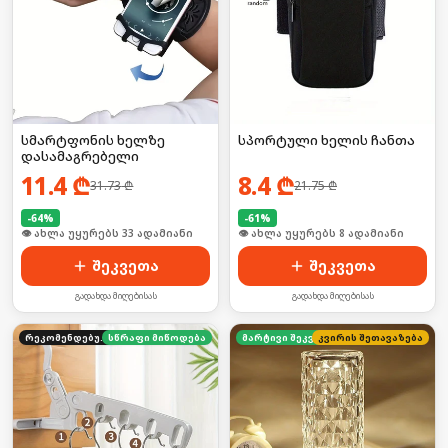
სმარტფონის ხელზე
სპორტული ხელის ჩანთა
დასამაგრებელი
11.4
₾
8.4
₾
31.73
₾
21.75
₾
-
64
%
-
61
%
🛒 ბოლო 24სთ-ში იყიდა 44-მა
🛒 ბოლო 24სთ-ში იყიდა 16-მა
შეკვეთა
შეკვეთა
გადახდა მიღებისას
გადახდა მიღებისას
რეკომენდებული
სწრაფი მიწოდება
კვირის შეთავაზება
მარტივი შეკვეთა