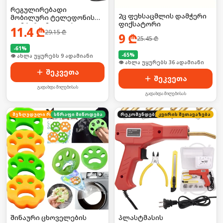
რეგულირებადი
2ც ფეხსაცმლის დამჭერი
მობილური ტელეფონის
ფიქსატორი
დამჭერი, მაგიდის
11.4
₾
29.15
₾
სამაგრით
9
₾
25.45
₾
-
61
%
-
65
%
🛒 ბოლო 24სთ-ში იყიდა 16-მა
🛒 ბოლო 24სთ-ში იყიდა 48-მა
შეკვეთა
შეკვეთა
გადახდა მიღებისას
გადახდა მიღებისას
სწრაფი მიწოდება
შეზღუდული რაოდენობა
რეკომენდებული
კვირის შეთავაზება
შინაური ცხოველების
პლასტმასის