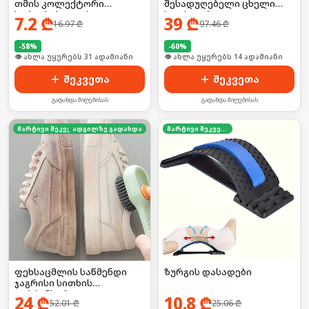
თმის კოლექტორი
შესადუღებელი ცხელი
სარეცხისათვის 2ც
სტეპლერი 200 ტყვიით
7.2
₾
39
₾
16.97
₾
97.46
₾
EDON
-
58
%
-
60
%
👁 ახლა უყურებს 31 ადამიანი
🛒 ბოლო 24სთ-ში იყიდა 18-მა
შეკვეთა
შეკვეთა
გადახდა მიღებისას
გადახდა მიღებისას
მარტივი შეკვეთა
ადგილზე გადახდა
მარტივი შეკვეთა
ფეხსაცმლის საწმენდი
ზურგის დასადები
ჯაგრისი სითხის
დისპენსერით
24
₾
10.8
₾
52.01
₾
25.06
₾