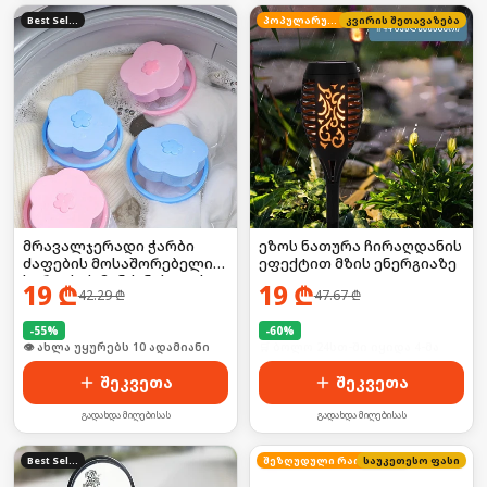
Best Seller
პოპულარული
კვირის შეთავაზება
მრავალჯერადი ჭარბი
ეზოს ნათურა ჩირაღდანის
ძაფების მოსაშორებელი
ეფექტით მზის ენერგიაზე
სარეცხის მანქანისთვის
19
₾
19
₾
42.29
₾
47.67
₾
-
55
%
-
60
%
🛒 ბოლო 24სთ-ში იყიდა 16-მა
🛒 ბოლო 24სთ-ში იყიდა 4-მა
შეკვეთა
შეკვეთა
გადახდა მიღებისას
გადახდა მიღებისას
Best Seller
საუკეთესო ფასი
შეზღუდული რაოდენობა