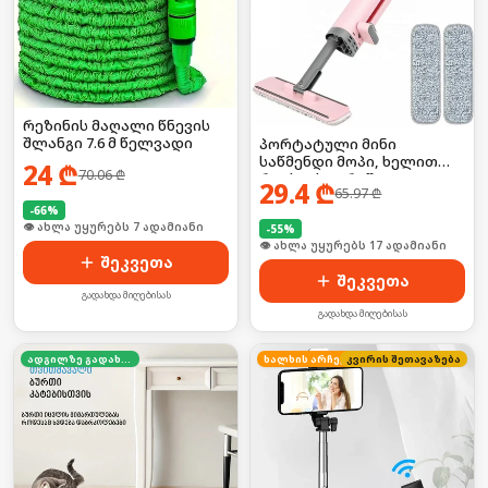
რეზინის მაღალი წნევის
შლანგი 7.6 მ წელვადი
პორტატული მინი
საწმენდი მოპი, ხელით
24
₾
70.06
₾
რეცხვის გარეშე
29.4
₾
65.97
₾
-
66
%
🛒 ბოლო 24სთ-ში იყიდა 10-მა
-
55
%
🛒 ბოლო 24სთ-ში იყიდა 25-მა
შეკვეთა
შეკვეთა
გადახდა მიღებისას
გადახდა მიღებისას
ადგილზე გადახდა
ხალხის არჩევანი
კვირის შეთავაზება