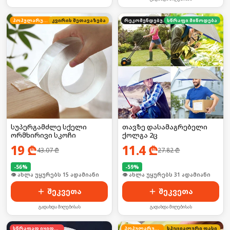
პოპულარული
კვირის შეთავაზება
რეკომენდებული
სწრაფი მიწოდება
სუპერგამძლე სქელი
თავზე დასამაგრებელი
ორმხირივი სკოჩი
ქოლგა 2ც
19
₾
11.4
₾
43.07
₾
27.82
₾
-
56
%
-
59
%
🛒 ბოლო 24სთ-ში იყიდა 24-მა
🛒 ბოლო 24სთ-ში იყიდა 47-მა
შეკვეთა
შეკვეთა
გადახდა მიღებისას
გადახდა მიღებისას
სწრაფად იყიდება
პოპულარული
სპეციალური ფასი