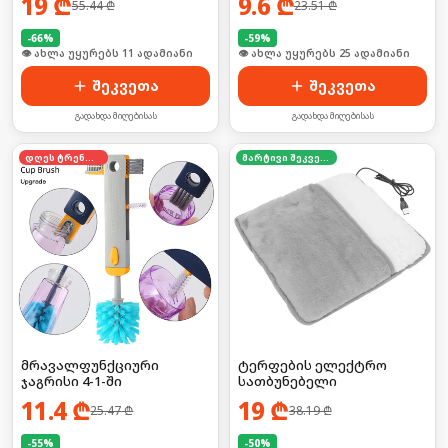
19
₾
9.6
₾
55.44
₾
23.51
₾
-
66
%
-
59
%
🛒 ბოლო 24სთ-ში იყიდა 13-მა
🛒 ბოლო 24სთ-ში იყიდა 39-მა
შეკვეთა
შეკვეთა
გადახდა მიღებისას
გადახდა მიღებისას
დღეს ტრენდში
მარტივი შეკვეთა
მრავალფუნქციური
ტერფების ელექტრო
ჯაგრისი 4-1-ში
სათბუნებელი
11.4
₾
19
₾
25.47
₾
38.19
₾
-
55
%
-
50
%