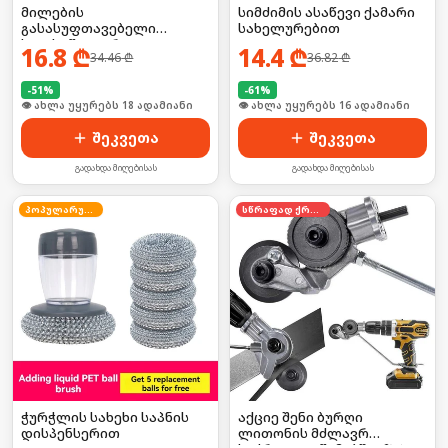
მილების
სიმძიმის ასაწევი ქამარი
გასასუფთავებელი
სახელურებით
ხელსაწყო დრეკადი
16.8
₾
14.4
₾
34.46
₾
36.82
₾
მავთულით
-
51
%
-
61
%
🛒 ბოლო 24სთ-ში იყიდა 24-მა
🛒 ბოლო 24სთ-ში იყიდა 20-მა
შეკვეთა
შეკვეთა
გადახდა მიღებისას
გადახდა მიღებისას
პოპულარული
სწრაფად ქრება
ჭურჭლის სახეხი საპნის
აქციე შენი ბურღი
დისპენსერით
ლითონის მძლავრ