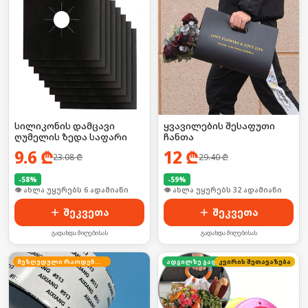
სილიკონის დამცავი
ყვავილების შესაფუთი
ღუმელის ზედა საფარი
ჩანთა
9.6
₾
12
₾
23.08
₾
29.40
₾
-
58
%
-
59
%
🛒 ბოლო 24სთ-ში იყიდა 53-მა
🛒 ბოლო 24სთ-ში იყიდა 43-მა
შეკვეთა
შეკვეთა
გადახდა მიღებისას
გადახდა მიღებისას
შეზღუდული რაოდენობა
კვირის შეთავაზება
ადგილზე გადახდა