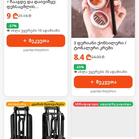
⚡ ჩააგდე და დაივიწყე:
ფეხსაცმლის
დეოდორანტი
9
₾
21.16
₾
-
57
%
🛒 ბოლო 24სთ-ში იყიდა 17-მა
შეკვეთა
3 ფერიანი ქონსილერი /
ტონალური კრემი
გადახდა მიღებისას
8.4
₾
24.09
₾
-
65
%
🛒 ბოლო 24სთ-ში იყიდა 54-მა
შეკვეთა
გადახდა მიღებისას
პოპულარული
კვირის შეთავაზება
სწრაფად იყიდება
ადგილზე გადახდა