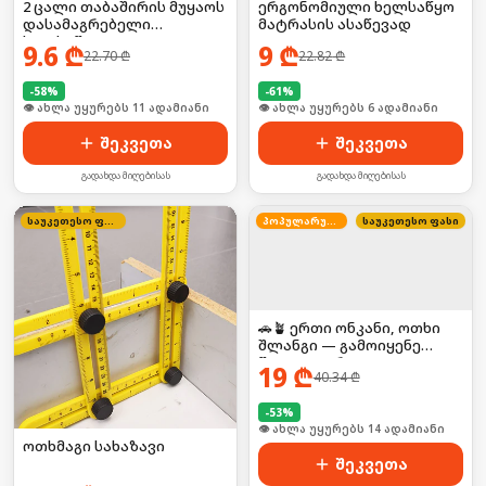
2 ცალი თაბაშირის მუყაოს
ერგონომიული ხელსაწყო
დასამაგრებელი
მატრასის ასაწევად
ხელსაწყო
9.6
₾
9
₾
22.70
₾
22.82
₾
-
58
%
-
61
%
🛒 ბოლო 24სთ-ში იყიდა 19-მა
🛒 ბოლო 24სთ-ში იყიდა 13-მა
შეკვეთა
შეკვეთა
გადახდა მიღებისას
გადახდა მიღებისას
საუკეთესო ფასი
პოპულარული
საუკეთესო ფასი
🚗🪴 ერთი ონკანი, ოთხი
შლანგი — გამოიყენე
წყალი უფრო
19
₾
40.34
₾
კომფორტულად!
-
53
%
🛒 ბოლო 24სთ-ში იყიდა 19-მა
ოთხმაგი სახაზავი
შეკვეთა