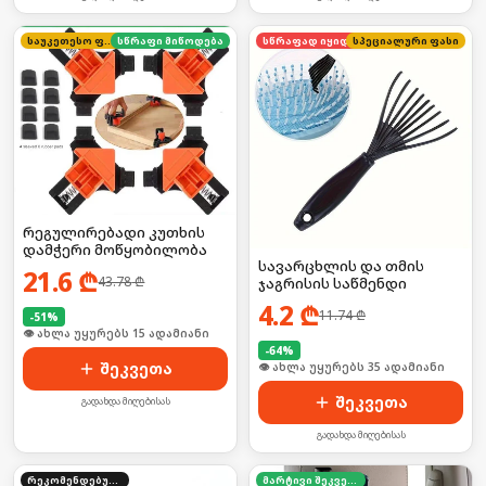
საუკეთესო ფასი
სწრაფი მიწოდება
სწრაფად იყიდება
სპეციალური ფასი
რეგულირებადი კუთხის
დამჭერი მოწყობილობა
სავარცხლის და თმის
21.6
₾
43.78
₾
ჯაგრისის საწმენდი
4.2
₾
11.74
₾
-
51
%
🛒 ბოლო 24სთ-ში იყიდა 19-მა
-
64
%
შეკვეთა
🛒 ბოლო 24სთ-ში იყიდა 53-მა
შეკვეთა
გადახდა მიღებისას
გადახდა მიღებისას
რეკომენდებული
მარტივი შეკვეთა