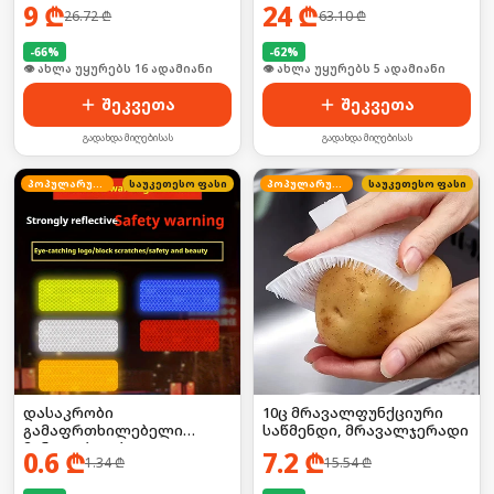
საჭრელად წამებში! 🛠️⚡
9
₾
24
₾
26.72
₾
63.10
₾
-
66
%
-
62
%
🛒 ბოლო 24სთ-ში იყიდა 20-მა
🛒 ბოლო 24სთ-ში იყიდა 8-მა
შეკვეთა
შეკვეთა
გადახდა მიღებისას
გადახდა მიღებისას
პოპულარული
საუკეთესო ფასი
პოპულარული
საუკეთესო ფასი
დასაკრობი
10ც მრავალფუნქციური
გამაფრთხილებელი
საწმენდი, მრავალჯერადი
მანათობლები
0.6
₾
7.2
₾
1.34
₾
15.54
₾