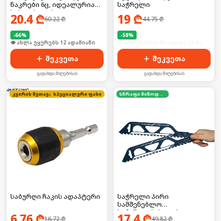
ნაკრები 6ც, იდეალურია
საჭრელი
სახლისთვის
20.4
₾
19
₾
60.22
₾
44.75
₾
-
66
%
-
58
%
🛒 ბოლო 24სთ-ში იყიდა 15-მა
🛒 ბოლო 24სთ-ში იყიდა 21-მა
შეკვეთა
შეკვეთა
გადახდა მიღებისას
გადახდა მიღებისას
სპეციალური ფასი
კვირის შეთავაზება
სწრაფი მიწოდება
საბურღი ჩაკის ადაპტერი
საჭრელი პირი
სამშენებლო
სამუშაოებისთვის 2ც
6.76
₾
17.4
₾
16.72
₾
49.82
₾