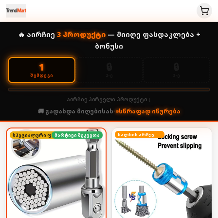
🔥 აირჩიე
3
პროდუქტი
— მიიღე ფასდაკლება +
ბონუსი
🔒
🔒
1
2-Ე
3-Ე
ᲨᲔᲛᲓᲔᲒᲘ
აირჩიე პირველი პროდუქტი ↓
🚚 გადახდა მიღებისას
•
სწრაფად იწურება
ხალხის არჩევანი
სპეციალური ფასი
მარტივი შეკვეთა