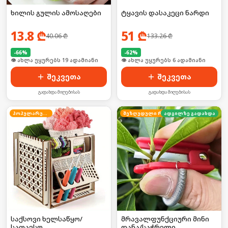
ხილის გულის ამოსაღები
ტყავის დასაკეცი ნარდი
13.8
₾
51
₾
40.06
₾
133.26
₾
-
66
%
-
62
%
🛒 ბოლო 24სთ-ში იყიდა 25-მა
🛒 ბოლო 24სთ-ში იყიდა 8-მა
შეკვეთა
შეკვეთა
გადახდა მიღებისას
გადახდა მიღებისას
პოპულარული
ადგილზე გადახდა
შეზღუდული რაოდენობა
საქსოვი ხელსაწყო/
მრავალფუნქციური მინი
სათავსო
დანა/საჭრელი