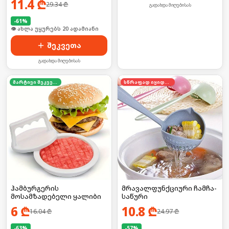
11.4
₾
29.34
₾
გადახდა მიღებისას
-
61
%
🛒 ბოლო 24სთ-ში იყიდა 25-მა
შეკვეთა
გადახდა მიღებისას
მარტივი შეკვეთა
სწრაფად იყიდება
ჰამბურგერის
მრავალფუნქციური ჩამჩა-
მოსამზადებელი ყალიბი
საწური
6
₾
10.8
₾
16.04
₾
24.97
₾
-
63
%
-
57
%