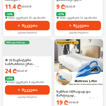
11.4
₾
9
₾
23.59
₾
26.92
₾
-
52
%
-
67
%
🛒 ბოლო 24სთ-ში იყიდა 30-მა
🛒 ბოლო 24სთ-ში იყიდა 41-მა
შეკვეთა
შეკვეთა
გადახდა მიღებისას
გადახდა მიღებისას
სწრაფი მიწოდება
საუკეთესო ფასი
🧲 25 მაგნიტური
სახრახნისი ერთ
კომპაქტურ ნაკრებში!
24
₾
69.41
₾
-
65
%
🛒 ბოლო 24სთ-ში იყიდა 9-მა
შეკვეთა
ზეწრის სწრაფად და
მარტივად
გადახდა მიღებისას
ჩასამაგრებელი დამხმარე
19
₾
39.92
₾