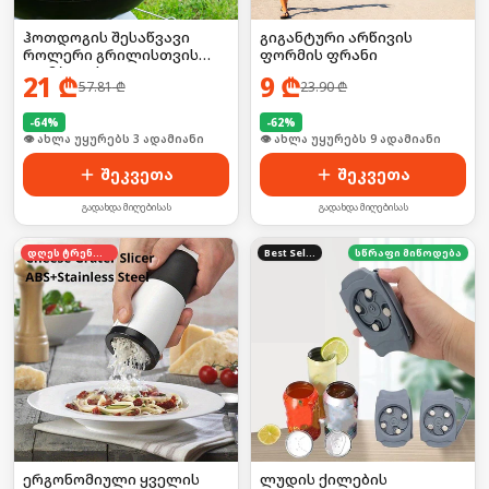
ჰოთდოგის შესაწვავი
გიგანტური არწივის
როლერი გრილისთვის
ფორმის ფრანი
(კომპლექტი)
21
₾
9
₾
57.81
₾
23.90
₾
-
64
%
-
62
%
🛒 ბოლო 24სთ-ში იყიდა 27-მა
👁 ახლა უყურებს 9 ადამიანი
შეკვეთა
შეკვეთა
გადახდა მიღებისას
გადახდა მიღებისას
დღეს ტრენდში
Best Seller
სწრაფი მიწოდება
ერგონომიული ყველის
ლუდის ქილების