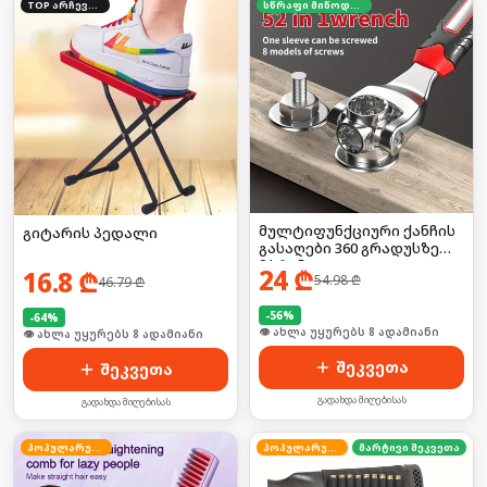
TOP არჩევანი
სწრაფი მიწოდება
მულტიფუნქციური ქანჩის
გიტარის პედალი
გასაღები 360 გრადუსზე
მბრუნავი
24
₾
16.8
₾
54.98
₾
46.79
₾
-
56
%
-
64
%
🛒 ბოლო 24სთ-ში იყიდა 13-მა
🛒 ბოლო 24სთ-ში იყიდა 8-მა
შეკვეთა
შეკვეთა
გადახდა მიღებისას
გადახდა მიღებისას
პოპულარული
პოპულარული
მარტივი შეკვეთა