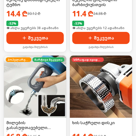
ტუმბო
ბარბიქიუსთვის
14.4
₾
11.4
₾
30.12
₾
24.38
₾
-
52
%
-
53
%
🛒 ბოლო 24სთ-ში იყიდა 50-მა
🛒 ბოლო 24სთ-ში იყიდა 15-მა
შეკვეთა
შეკვეთა
გადახდა მიღებისას
გადახდა მიღებისას
პოპულარული
მარტივი შეკვეთა
სწრაფად იყიდება
მილების
ხის საჭრელი დისკი
გასასუფთავებელი
ხელსაწყო დრეკადი