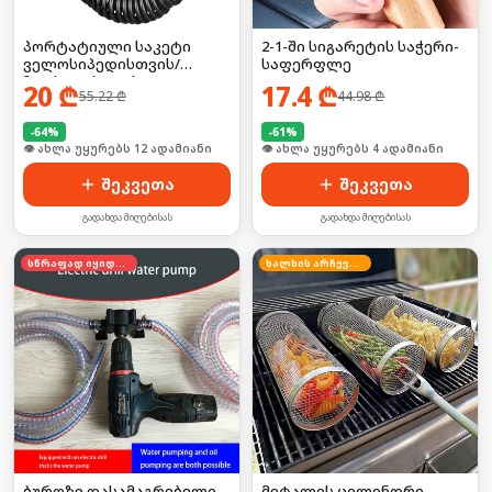
პორტატიული საკეტი
2-1-ში სიგარეტის საჭერი-
ველოსიპედისთვის/
საფერფლე
ჩაფხუტისთვის
20
₾
17.4
₾
55.22
₾
44.98
₾
-
64
%
-
61
%
🛒 ბოლო 24სთ-ში იყიდა 18-მა
🛒 ბოლო 24სთ-ში იყიდა 2-მა
შეკვეთა
შეკვეთა
გადახდა მიღებისას
გადახდა მიღებისას
სწრაფად იყიდება
ხალხის არჩევანი
ბურღზე დასამაგრებელი
მეტალის ცილინდრი