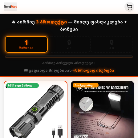
🔥 აირჩიე
3
პროდუქტი
— მიიღე ფასდაკლება +
ბონუსი
🔒
🔒
1
2-Ე
3-Ე
ᲨᲔᲛᲓᲔᲒᲘ
აირჩიე პირველი პროდუქტი ↓
🚚 გადახდა მიღებისას
•
სწრაფად იწურება
პოპულარული
სწრაფი მიწოდება