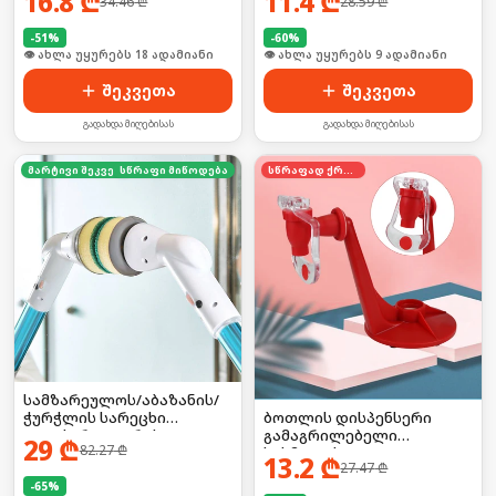
16.8
₾
11.4
₾
34.46
₾
28.59
₾
მავთულით
-
51
%
-
60
%
🛒 ბოლო 24სთ-ში იყიდა 24-მა
🛒 ბოლო 24სთ-ში იყიდა 17-მა
შეკვეთა
შეკვეთა
გადახდა მიღებისას
გადახდა მიღებისას
მარტივი შეკვეთა
სწრაფი მიწოდება
სწრაფად ქრება
სამზარეულოს/აბაზანის/
ბოთლის დისპენსერი
ჭურჭლის სარეცხი
გამაგრილებელი
ელექტრო ჯაგრისი +
29
₾
82.27
₾
სასმელის
სხვადასხვა თავაკები
13.2
₾
27.47
₾
-
65
%