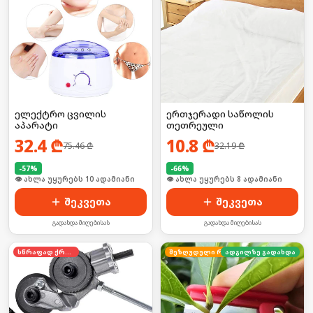
ელექტრო ცვილის
ერთჯერადი საწოლის
აპარატი
თეთრეული
32.4
₾
10.8
₾
75.46
₾
32.19
₾
-
57
%
-
66
%
👁 ახლა უყურებს 10 ადამიანი
🛒 ბოლო 24სთ-ში იყიდა 15-მა
შეკვეთა
შეკვეთა
გადახდა მიღებისას
გადახდა მიღებისას
სწრაფად ქრება
ადგილზე გადახდა
შეზღუდული რაოდენობა