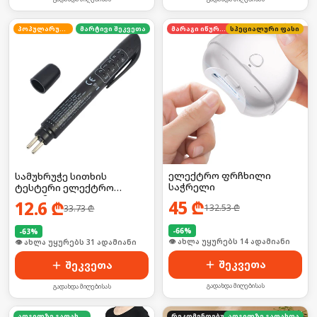
პოპულარული
მარტივი შეკვეთა
მარაგი იწურება
სპეციალური ფასი
ელექტრო ფრჩხილი
სამუხრუჭე სითხის
საჭრელი
ტესტერი ელექტრო
კალამი
45
₾
12.6
₾
132.53
₾
33.73
₾
-
66
%
-
63
%
🛒 ბოლო 24სთ-ში იყიდა 19-მა
🛒 ბოლო 24სთ-ში იყიდა 42-მა
შეკვეთა
შეკვეთა
გადახდა მიღებისას
გადახდა მიღებისას
ადგილზე გადახდა
რეკომენდებული
ადგილზე გადახდა