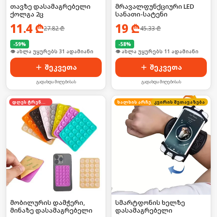
თავზე დასამაგრებელი
მრავალფუნქციური LED
ქოლგა 2ც
სანათი-სატენი
11.4
₾
19
₾
27.82
₾
45.33
₾
-
59
%
-
58
%
🛒 ბოლო 24სთ-ში იყიდა 47-მა
🛒 ბოლო 24სთ-ში იყიდა 16-მა
შეკვეთა
შეკვეთა
გადახდა მიღებისას
გადახდა მიღებისას
დღეს ტრენდში
ხალხის არჩევანი
კვირის შეთავაზება
მობილურის დამჭერი,
სმარტფონის ხელზე
მინაზე დასამაგრებელი
დასამაგრებელი