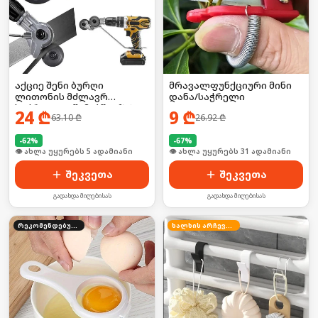
აქციე შენი ბურღი
მრავალფუნქციური მინი
ლითონის მძლავრ
დანა/საჭრელი
საჭრელად წამებში! 🛠️⚡
24
₾
9
₾
63.10
₾
26.92
₾
-
62
%
-
67
%
🛒 ბოლო 24სთ-ში იყიდა 8-მა
🛒 ბოლო 24სთ-ში იყიდა 41-მა
შეკვეთა
შეკვეთა
გადახდა მიღებისას
გადახდა მიღებისას
რეკომენდებული
ხალხის არჩევანი