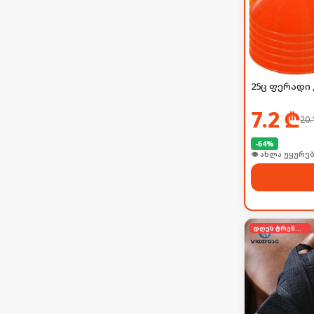
25ც ფერადი 
7.2
₾
20.
-
64
%
👁 ახლა უყურებ
დღეს ტრენდში