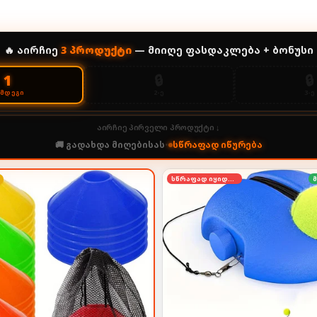
🔥 აირჩიე
3
პროდუქტი
— მიიღე ფასდაკლება + ბონუსი
🔒
🔒
1
2-Ე
3-Ე
ᲔᲛᲓᲔᲒᲘ
აირჩიე პირველი პროდუქტი ↓
🚚 გადახდა მიღებისას
•
სწრაფად იწურება
სწრაფად იყიდება