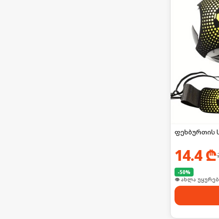
ფეხბურთის 
14.4
₾
-
50
%
👁 ახლა უყურებ