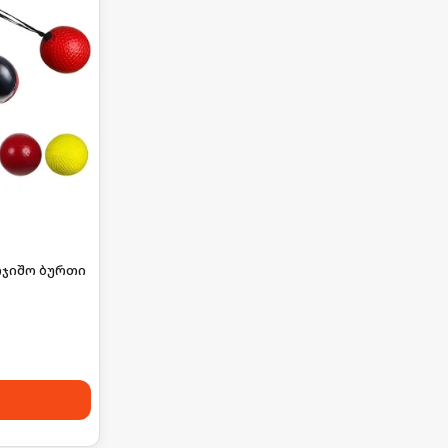
რჯიშო ბურთი