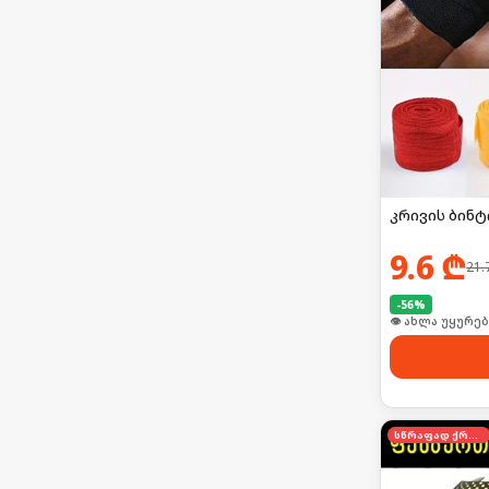
კრივის ბინტ
9.6
₾
21.
-
56
%
👁 ახლა უყურებ
სწრაფად ქრება