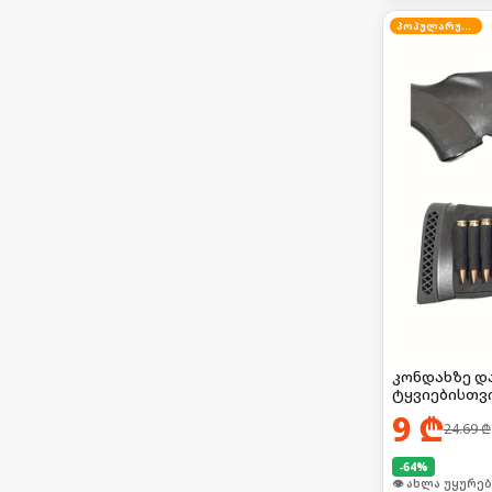
პოპულარული
კონდახზე დ
ტყვიებისთვ
9
₾
24.69
₾
-
64
%
🛒 ბოლო 24სთ-შ