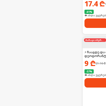
17.4
₾
-
61
%
🛒 ბოლო 24სთ-შ
მარაგი იწურება
⚡ ჩააგდე და
დეოდორანტ
9
₾
21.16
₾
-
57
%
👁 ახლა უყურებ