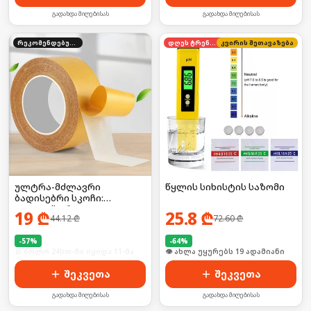
გადახდა მიღებისას
გადახდა მიღებისას
რეკომენდებული
დღეს ტრენდში
კვირის შეთავაზება
ულტრა-მძლავრი
წყლის სიხისტის საზომი
ბადისებრი სკოჩი:
დააფიქსირე
19
₾
25.8
₾
44.12
₾
72.60
₾
ხალიჩებიდან დაწყებული,
მძიმე ტექნიკით
დამთავრებული! 🦍💥
-
57
%
-
64
%
🛒 ბოლო 24სთ-ში იყიდა 11-მა
🛒 ბოლო 24სთ-ში იყიდა 3-მა
შეკვეთა
შეკვეთა
გადახდა მიღებისას
გადახდა მიღებისას