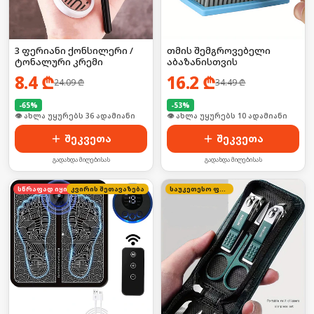
3 ფერიანი ქონსილერი /
თმის შემგროვებელი
ტონალური კრემი
აბაზანისთვის
8.4
₾
16.2
₾
24.09
₾
34.49
₾
-
65
%
-
53
%
🛒 ბოლო 24სთ-ში იყიდა 54-მა
🛒 ბოლო 24სთ-ში იყიდა 11-მა
შეკვეთა
შეკვეთა
გადახდა მიღებისას
გადახდა მიღებისას
კვირის შეთავაზება
სწრაფად იყიდება
საუკეთესო ფასი