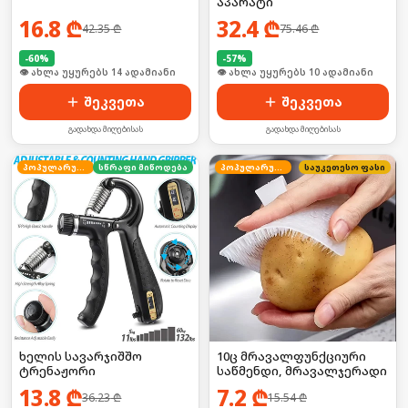
აპარატი
16.8
₾
32.4
₾
42.35
₾
75.46
₾
-
60
%
-
57
%
🛒 ბოლო 24სთ-ში იყიდა 21-მა
🛒 ბოლო 24სთ-ში იყიდა 15-მა
შეკვეთა
შეკვეთა
გადახდა მიღებისას
გადახდა მიღებისას
პოპულარული
სწრაფი მიწოდება
პოპულარული
საუკეთესო ფასი
ხელის სავარჯიშშო
10ც მრავალფუნქციური
ტრენაჟორი
საწმენდი, მრავალჯერადი
13.8
₾
7.2
₾
36.23
₾
15.54
₾