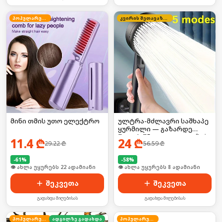
პოპულარული
კვირის შეთავაზება
მინი თმის უთო ელექტრო
ულტრა-მძლავრი საშხაპე
ყურმილი — გაზარდე
წყლის წნევა 300%-ით! 🚀💧
11.4
₾
24
₾
29.22
₾
56.59
₾
-
61
%
-
58
%
🛒 ბოლო 24სთ-ში იყიდა 29-მა
🛒 ბოლო 24სთ-ში იყიდა 11-მა
შეკვეთა
შეკვეთა
გადახდა მიღებისას
გადახდა მიღებისას
პოპულარული
ადგილზე გადახდა
პოპულარული