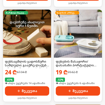
გადახდა მიღებისას
გადახდა მიღებისას
მარტივი შეკვეთა
ხალხის არჩევანი
ფეხების მასაჟორი/
ფეხსაცმლის ჯადოსნური
დასაბანი პორტატული
საშლელი: გააქრე ლაქები
დასაკეცი ტაშტი
1 წუთში (წყლის გარეშე!) 🚫
19
₾
24
₾
39.62
₾
67.94
₾
💧
-
52
%
-
65
%
🛒 ბოლო 24სთ-ში იყიდა 9-მა
🛒 ბოლო 24სთ-ში იყიდა 22-მა
შეკვეთა
შეკვეთა
გადახდა მიღებისას
გადახდა მიღებისას