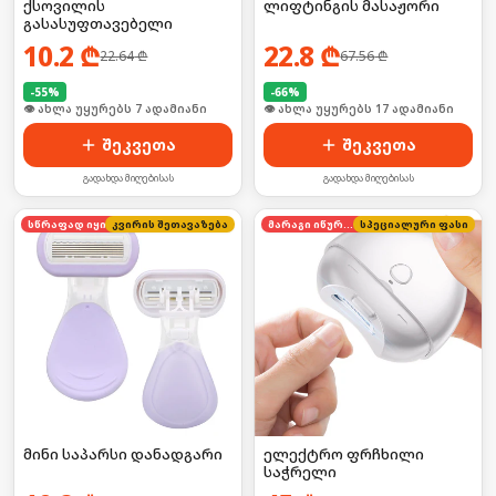
ქსოვილის
ლიფტინგის მასაჟორი
გასასუფთავებელი
10.2
₾
22.8
₾
22.64
₾
67.56
₾
-
55
%
-
66
%
🛒 ბოლო 24სთ-ში იყიდა 8-მა
🛒 ბოლო 24სთ-ში იყიდა 27-მა
შეკვეთა
შეკვეთა
გადახდა მიღებისას
გადახდა მიღებისას
კვირის შეთავაზება
სწრაფად იყიდება
მარაგი იწურება
სპეციალური ფასი
მინი საპარსი დანადგარი
ელექტრო ფრჩხილი
საჭრელი