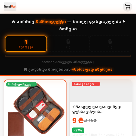
🔥 აირჩიე
3
პროდუქტი
— მიიღე ფასდაკლება +
ბონუსი
🔒
🔒
1
2-Ე
3-Ე
ᲨᲔᲛᲓᲔᲒᲘ
აირჩიე პირველი პროდუქტი ↓
🚚 გადახდა მიღებისას
•
სწრაფად იწურება
მარაგი იწურება
მარტივი შეკვეთა
⚡ ჩააგდე და დაივიწყე:
ფეხსაცმლის
დეოდორანტი
9
₾
21.16
₾
-
57
%
🛒 ბოლო 24სთ-ში იყიდა 17-მა