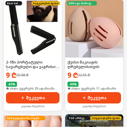
Best Seller
საუკეთესო ფასი
სწრაფი მიწოდება
2-1ში პორტატული
ქეისი მაკიაჟის
სავარცხელი და ჯაგრისი ,
ღრუბელისთვის
წვერისთვის და თმისთვის
9
₾
9
₾
25.88
₾
22.55
₾
-
65
%
-
60
%
🛒 ბოლო 24სთ-ში იყიდა 38-მა
🛒 ბოლო 24სთ-ში იყიდა 14-მა
შეკვეთა
შეკვეთა
გადახდა მიღებისას
გადახდა მიღებისას
შეზღუდული რაოდენობა
TOP არჩევანი
სპეციალური ფასი