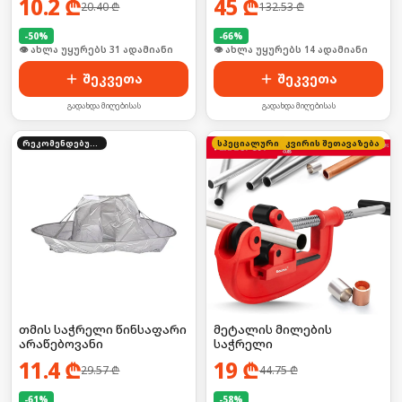
10.2
₾
45
₾
20.40
₾
132.53
₾
-
50
%
-
66
%
🛒 ბოლო 24სთ-ში იყიდა 46-მა
🛒 ბოლო 24სთ-ში იყიდა 19-მა
შეკვეთა
შეკვეთა
გადახდა მიღებისას
გადახდა მიღებისას
რეკომენდებული
კვირის შეთავაზება
სპეციალური ფასი
თმის საჭრელი წინსაფარი
მეტალის მილების
არაწებოვანი
საჭრელი
11.4
₾
19
₾
29.57
₾
44.75
₾
-
61
%
-
58
%