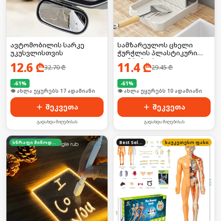
ავტომობილის სარკე
სამზარეულოს ცხელი
უკუსვლისთვის
ჭურჭლის პლასტიკური
დამჭერი/ საკიდი
12.6
₾
11.4
₾
32.70
₾
29.45
₾
-
61
%
-
61
%
🛒 ბოლო 24სთ-ში იყიდა 23-მა
🛒 ბოლო 24სთ-ში იყიდა 18-მა
შეკვეთა
შეკვეთა
გადახდა მიღებისას
გადახდა მიღებისას
სწრაფი მიწოდება
Best Seller
საუკეთესო ფასი