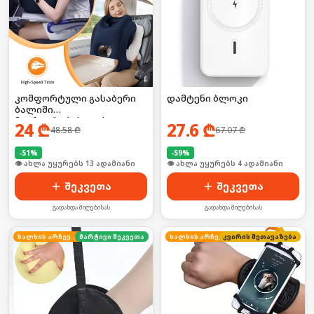
კომფორტული გასაბერი
დამტენი ბლოკი
ბალიში
მოგზაურობისთვის
24
₾
27.6
₾
48.58
₾
67.07
₾
-
51
%
-
59
%
🛒 ბოლო 24სთ-ში იყიდა 19-მა
🛒 ბოლო 24სთ-ში იყიდა 2-მა
შეკვეთა
შეკვეთა
გადახდა მიღებისას
გადახდა მიღებისას
ხალხის არჩევანი
მარტივი შეკვეთა
ხალხის არჩევანი
კვირის შეთავაზება