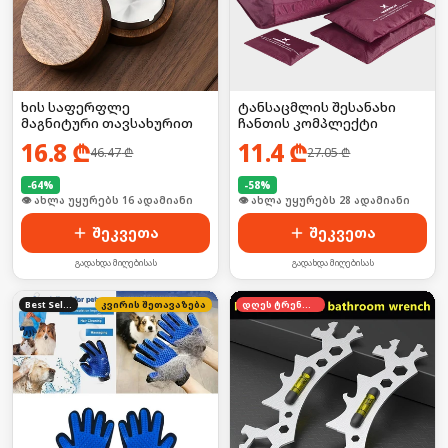
ხის საფერფლე
ტანსაცმლის შესანახი
მაგნიტური თავსახურით
ჩანთის კომპლექტი
16.8
₾
11.4
₾
46.47
₾
27.05
₾
-
64
%
-
58
%
🛒 ბოლო 24სთ-ში იყიდა 21-მა
🛒 ბოლო 24სთ-ში იყიდა 37-მა
შეკვეთა
შეკვეთა
გადახდა მიღებისას
გადახდა მიღებისას
Best Seller
კვირის შეთავაზება
დღეს ტრენდში