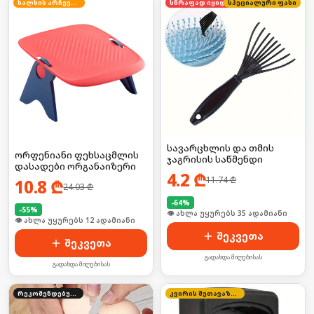
ხალხის არჩევანი
სწრაფად იყიდება
სპეციალური ფასი
სავარცხლის და თმის
ორფენიანი ფეხსაცმლის
ჯაგრისის საწმენდი
დასადები ორგანაიზერი
4.2
₾
11.74
₾
10.8
₾
24.03
₾
-
64
%
-
55
%
🛒 ბოლო 24სთ-ში იყიდა 53-მა
🛒 ბოლო 24სთ-ში იყიდა 16-მა
შეკვეთა
შეკვეთა
გადახდა მიღებისას
გადახდა მიღებისას
რეკომენდებული
კვირის შეთავაზება