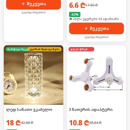
6.6
₾
შეკვეთა
17.89
₾
გადახდა მიღებისას
-
63
%
🛒 ბოლო 24სთ-ში იყიდა 51-მა
შეკვეთა
გადახდა მიღებისას
კვირის შეთავაზება
მარტივი შეკვეთა
დღეს ტრენდში
ლედ სანათი უკაბელო
3 ნათურის ადაპტერი
18
₾
10.8
₾
42.68
₾
28.84
₾