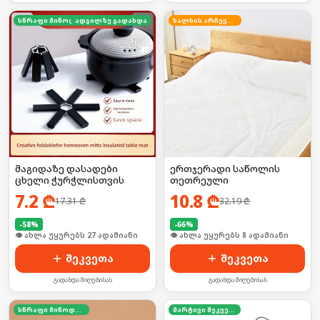
სწრაფი მიწოდება
ადგილზე გადახდა
ხალხის არჩევანი
მაგიდაზე დასადები
ერთჯერადი საწოლის
ცხელი ჭურჭლისთვის
თეთრეული
7.2
₾
10.8
₾
17.31
₾
32.19
₾
-
58
%
-
66
%
🛒 ბოლო 24სთ-ში იყიდა 36-მა
🛒 ბოლო 24სთ-ში იყიდა 15-მა
შეკვეთა
შეკვეთა
გადახდა მიღებისას
გადახდა მიღებისას
სწრაფი მიწოდება
მარტივი შეკვეთა