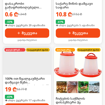
დასაკრობი
საქარე მინის დამცავი
გამაფრთხილებელი
საფარი
მანათობლები
0.6
₾
10.8
₾
1.34
₾
27.52
₾
-
55
%
-
61
%
🛒 ბოლო 24სთ-ში იყიდა 39-მა
🛒 ბოლო 24სთ-ში იყიდა 53-მა
შეკვეთა
შეკვეთა
გადახდა მიღებისას
გადახდა მიღებისას
დღეს ტრენდში
საუკეთესო ფასი
პოპულარული
საუკეთესო ფასი
100%-ით წყალგაუმტარი
დამცავი შენი
დამაგრძელებლისთვის! ☔
19
₾
53.77
₾
🛡️
-
65
%
ჩიტების საჭმლის
🛒 ბოლო 24სთ-ში იყიდა 27-მა
დისპენსერი 2ც