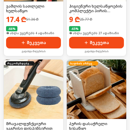
ვაშლის სათლელი
ჰიგიენური ხელსაწყოების
ხელსაწყო
კომპლექტი პირის
ღრუსთვის
17.4
₾
9
₾
51.36
₾
25.77
₾
-
66
%
-
65
%
🛒 ბოლო 24სთ-ში იყიდა 28-მა
🛒 ბოლო 24სთ-ში იყიდა 35-მა
შეკვეთა
შეკვეთა
გადახდა მიღებისას
გადახდა მიღებისას
რეკომენდებული
ხალხის არჩევანი
მრავალფუნქციური
პურის დასაჭრელი
ჯაგრისი დისპენსერით
ხესაწყო