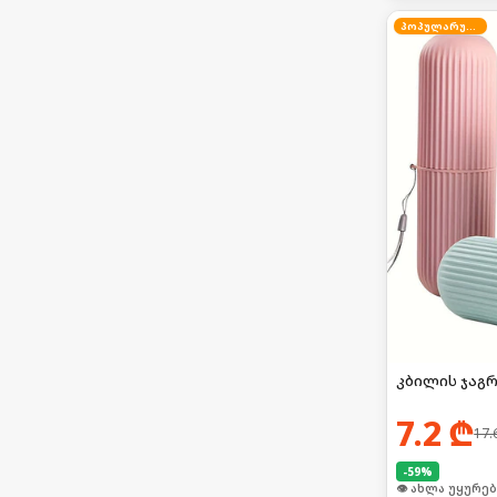
პოპულარული
კბილის ჯაგრ
7.2
₾
17.
-
59
%
👁 ახლა უყურებ