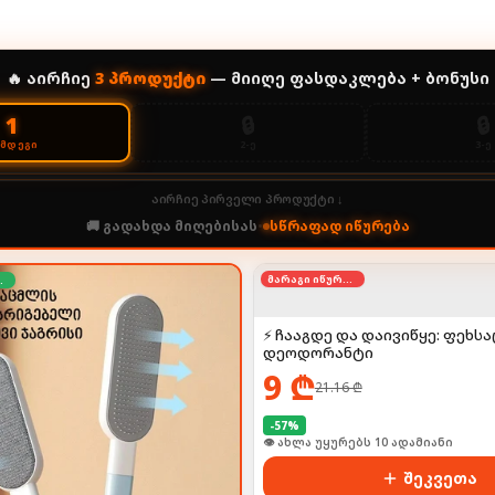
🔥 აირჩიე
3
პროდუქტი
— მიიღე ფასდაკლება + ბონუსი
🔒
🔒
1
2-Ე
3-Ე
ᲔᲛᲓᲔᲒᲘ
აირჩიე პირველი პროდუქტი ↓
🚚 გადახდა მიღებისას
•
სწრაფად იწურება
მარაგი იწურება
ოდება
⚡ ჩააგდე და დაივიწყე: ფეხს
დეოდორანტი
9
₾
21.16
₾
-
57
%
👁 ახლა უყურებს 10 ადამიანი
შეკვეთა