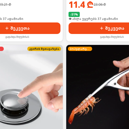
11.4
₾
29.21
₾
23.06
₾
-
51
%
ს 37 ადამიანი
შეკვეთა
შეკვეთა
გადახდა მიღებისას
გადახდა მიღებისას
დება
კვირის შეთავაზება
პოპულარული