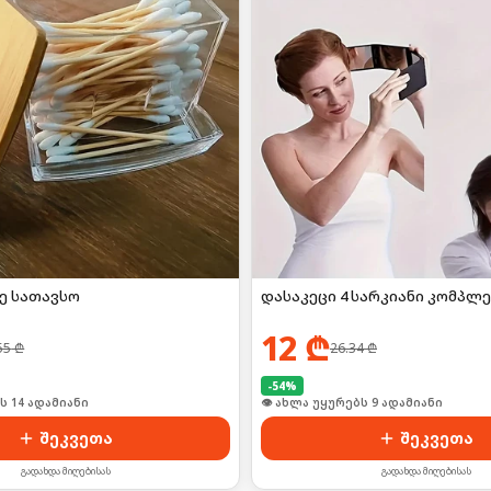
ე სათავსო
დასაკეცი 4 სარკიანი კომპლ
12
₾
55
₾
26.34
₾
-
54
%
🛒 ბოლო 24სთ-ში იყიდა 16-მა
შეკვეთა
შეკვეთა
გადახდა მიღებისას
გადახდა მიღებისას