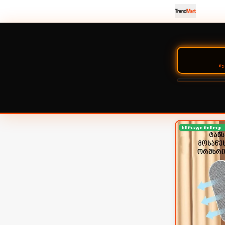
Შ
სწრაფი მიწ