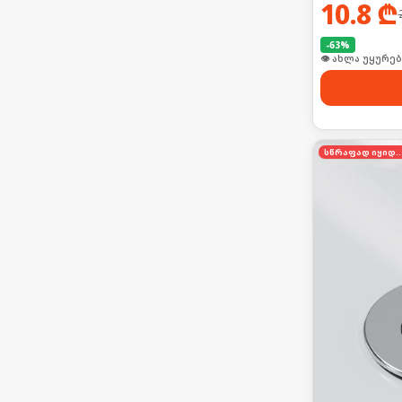
10.8
₾
-
63
%
👁 ახლა უყურებ
სწრაფად იყი