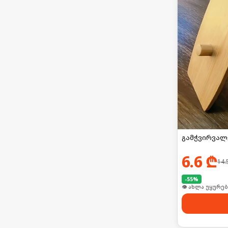
გამჭვირვალ
6.6
₾
14.
-
55
%