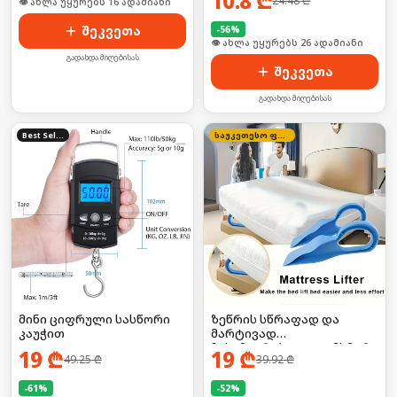
10.8
₾
24.48
₾
🛒 ბოლო 24სთ-ში იყიდა 21-მა
შეკვეთა
-
56
%
🛒 ბოლო 24სთ-ში იყიდა 40-მა
გადახდა მიღებისას
შეკვეთა
გადახდა მიღებისას
Best Seller
საუკეთესო ფასი
მინი ციფრული სასწორი
ზეწრის სწრაფად და
კაუჭით
მარტივად
ჩასამაგრებელი დამხმარე
19
₾
19
₾
49.25
₾
39.92
₾
-
61
%
-
52
%