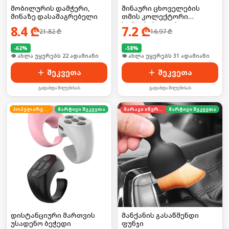
მობილურის დამჭერი,
შინაური ცხოველების
მინაზე დასამაგრებელი
თმის კოლექტორი
სარეცხისათვის 2ც
8.4
₾
7.2
₾
21.82
₾
16.97
₾
-
62
%
-
58
%
🛒 ბოლო 24სთ-ში იყიდა 35-მა
🛒 ბოლო 24სთ-ში იყიდა 42-მა
შეკვეთა
შეკვეთა
გადახდა მიღებისას
გადახდა მიღებისას
პოპულარული
მარტივი შეკვეთა
მარაგი იწურება
მარტივი შეკვეთა
დისტანციური მართვის
მანქანის გასაწმენდი
უსადენო ბეჭედი
ფუნჯი