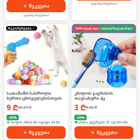
გადახდა მიღებისას
შეკვეთა
გადახდა მიღებისას
რეკომენდებული
სწრაფად იყიდება
ადგილზე გადახდა
სათამაშო სასროლი
კბილის ჯაგრისის
ბურთი ცხოველებისთვის
თავსახური 2ც
9
₾
3
₾
25.39
₾
8.66
₾
-
65
%
-
65
%
🛒 ბოლო 24სთ-ში იყიდა 43-მა
🛒 ბოლო 24სთ-ში იყიდა 53-მა
შეკვეთა
შეკვეთა