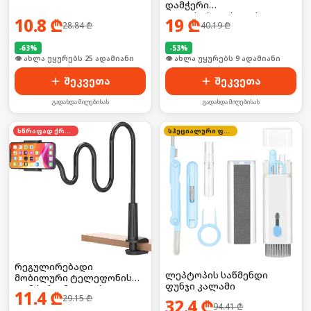
დამჭერი
ველოსიპედისთვის
10.8
₾
19
₾
28.84
₾
40.19
₾
-
63
%
-
53
%
👁 ახლა უყურებს 25 ადამიანი
🛒 ბოლო 24სთ-ში იყიდა 10-მა
შეკვეთა
შეკვეთა
გადახდა მიღებისას
გადახდა მიღებისას
სწრაფად ქრება
სპეციალური ფასი
რეგულირებადი
ლეპტოპის საწმენდი
მობილური ტელეფონის
ფუნჯი კალამი
დამჭერი, მაგიდის
11.4
₾
29.15
₾
სამაგრით
32.4
₾
94.41
₾