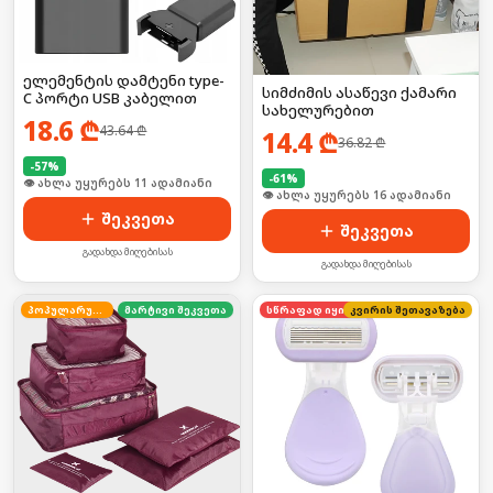
ელემენტის დამტენი type-
სიმძიმის ასაწევი ქამარი
C პორტი USB კაბელით
სახელურებით
18.6
₾
43.64
₾
14.4
₾
36.82
₾
-
57
%
-
61
%
🛒 ბოლო 24სთ-ში იყიდა 17-მა
🛒 ბოლო 24სთ-ში იყიდა 20-მა
შეკვეთა
შეკვეთა
გადახდა მიღებისას
გადახდა მიღებისას
პოპულარული
მარტივი შეკვეთა
კვირის შეთავაზება
სწრაფად იყიდება