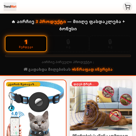
🔥 აირჩიე
3
პროდუქტი
— მიიღე ფასდაკლება +
ბონუსი
🔒
🔒
1
2-Ე
3-Ე
ᲨᲔᲛᲓᲔᲒᲘ
აირჩიე პირველი პროდუქტი ↓
🚚 გადახდა მიღებისას
•
სწრაფად იწურება
დღეს ტრენდში
კვირის შეთავაზება
მწერების საწინააღმდეგო