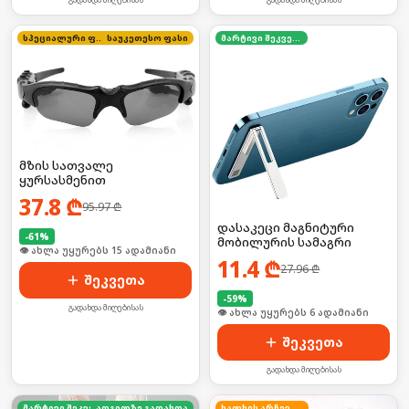
სპეციალური ფასი
საუკეთესო ფასი
მარტივი შეკვეთა
მზის სათვალე
ყურსასმენით
37.8
₾
95.97
₾
დასაკეცი მაგნიტური
-
61
%
მობილურის სამაგრი
🛒 ბოლო 24სთ-ში იყიდა 19-მა
11.4
₾
27.96
₾
შეკვეთა
-
59
%
გადახდა მიღებისას
🛒 ბოლო 24სთ-ში იყიდა 13-მა
შეკვეთა
გადახდა მიღებისას
მარტივი შეკვეთა
ადგილზე გადახდა
ხალხის არჩევანი