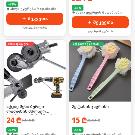
-
61
%
-
66
%
🛒 ბოლო 24სთ-ში იყიდა 16-მა
👁 ახლა უყურებს 6 ადამიანი
შეკვეთა
შეკვეთა
გადახდა მიღებისას
გადახდა მიღებისას
სწრაფად ქრება
ადგილზე გადახდა
აქციე შენი ბურღი
2ც ტანის ჯაგრისი
ლითონის მძლავრ
საჭრელად წამებში! 🛠️⚡
24
₾
15
₾
63.10
₾
35.84
₾
-
62
%
-
58
%
🛒 ბოლო 24სთ-ში იყიდა 8-მა
👁 ახლა უყურებს 10 ადამიანი