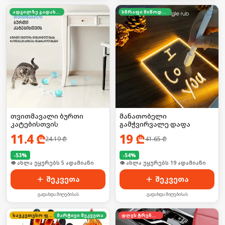
ადგილზე გადახდა
სწრაფი მიწოდება
თვითმავალი ბურთი
მანათობელი
კატებისთვის
გამჭვირვალე დაფა
11.4
₾
19
₾
24.19
₾
41.65
₾
-
53
%
-
54
%
🛒 ბოლო 24სთ-ში იყიდა 11-მა
🛒 ბოლო 24სთ-ში იყიდა 26-მა
შეკვეთა
შეკვეთა
გადახდა მიღებისას
გადახდა მიღებისას
საუკეთესო ფასი
მარტივი შეკვეთა
დღეს ტრენდში