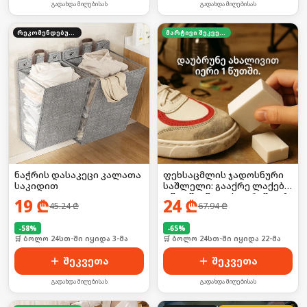
გადახდა მიღებისას
გადახდა მიღებისას
რეკომენდებული
მარტივი შეკვეთა
ნაჭრის დასაკეცი კალათა
ფეხსაცმლის ჯადოსნური
საკიდით
საშლელი: გააქრე ლაქები
1 წუთში (წყლის გარეშე!) 🚫
19
₾
24
₾
45.24
₾
67.94
₾
💧
-
58
%
-
65
%
🛒 ბოლო 24სთ-ში იყიდა 3-მა
🛒 ბოლო 24სთ-ში იყიდა 22-მა
შეკვეთა
შეკვეთა
გადახდა მიღებისას
გადახდა მიღებისას