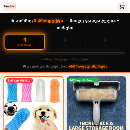
🔥 აირჩიე
3
პროდუქტი
— მიიღე ფასდაკლება +
ბონუსი
🔒
🔒
1
2-Ე
3-Ე
ᲨᲔᲛᲓᲔᲒᲘ
აირჩიე პირველი პროდუქტი ↓
🚚 გადახდა მიღებისას
•
სწრაფად იწურება
სწრაფი მიწოდება
მარაგი იწურება