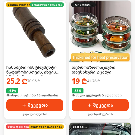
სპეციალური ფასი
ადგილზე გადახდა
TOP არჩევანი
ჩასაბერი ინსტრუმენტი
თერმოიზოლაციური
ნადირობისთვის, იხვის
თავსახური 2 ცალი
ხმის სიმულატორი
25.2
₾
19
₾
70.96
₾
41.78
₾
-
64
%
-
55
%
🛒 ბოლო 24სთ-ში იყიდა 21-მა
🛒 ბოლო 24სთ-ში იყიდა 8-მა
შეკვეთა
შეკვეთა
გადახდა მიღებისას
გადახდა მიღებისას
კვირის შეთავაზება
სწრაფად იყიდება
Best Seller