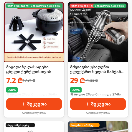
სწრაფი მიწოდება
ადგილზე გადახდა
სწრაფად იყიდება
ადგილზე გადახდა
მაგიდაზე დასადები
მძლავრი უსადენო
ცხელი ჭურჭლისთვის
ელექტრო ხელის მანქანის
მინი მტვერსასრუტი +
7.2
₾
29
₾
17.31
₾
71.22
₾
ჰაერის დაბერვის ფუნქცია
-
58
%
-
59
%
🛒 ბოლო 24სთ-ში იყიდა 36-მა
🛒 ბოლო 24სთ-ში იყიდა 27-მა
შეკვეთა
შეკვეთა
გადახდა მიღებისას
გადახდა მიღებისას
რეკომენდებული
ხალხის არჩევანი