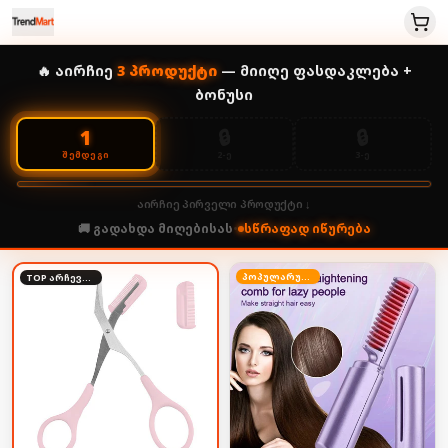
🔥 აირჩიე
3
პროდუქტი
— მიიღე ფასდაკლება +
ბონუსი
🔒
🔒
1
2-Ე
3-Ე
ᲨᲔᲛᲓᲔᲒᲘ
აირჩიე პირველი პროდუქტი ↓
🚚 გადახდა მიღებისას
•
სწრაფად იწურება
პოპულარული
TOP არჩევანი