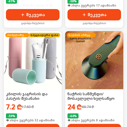
-
61
%
-
58
%
🛒 ბოლო 24სთ-ში იყიდა 8-მა
🛒 ბოლო 24სთ-ში იყიდა 27-მა
შეკვეთა
შეკვეთა
გადახდა მიღებისას
გადახდა მიღებისას
პოპულარული
სპეციალური ფასი
ხალხის არჩევანი
კბილის ჯაგრისის და
ნაჭრის საწმენდი/
პასტის შესანახი
მოსავლელი ხელსაწყო
7.2
₾
24
₾
17.60
₾
66.74
₾
-
59
%
-
64
%
🛒 ბოლო 24სთ-ში იყიდა 43-მა
🛒 ბოლო 24სთ-ში იყიდა 12-მა