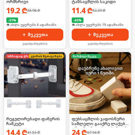
ორმხრივი
ტანსაცმლის საკიდი
19.2
₾
11.4
₾
38.98
₾
32.39
₾
-
51
%
-
65
%
🛒 ბოლო 24სთ-ში იყიდა 6-მა
🛒 ბოლო 24სთ-ში იყიდა 30-მა
შეკვეთა
შეკვეთა
გადახდა მიღებისას
გადახდა მიღებისას
სწრაფად ქრება
კვირის შეთავაზება
მარტივი შეკვეთა
რეგულირებადი ფანჯრის
ფეხსაცმლის ჯადოსნური
ჩამკეტი
საშლელი: გააქრე ლაქები
1 წუთში (წყლის გარეშე!) 🚫
14.4
₾
24
₾
41.53
₾
67.94
₾
💧