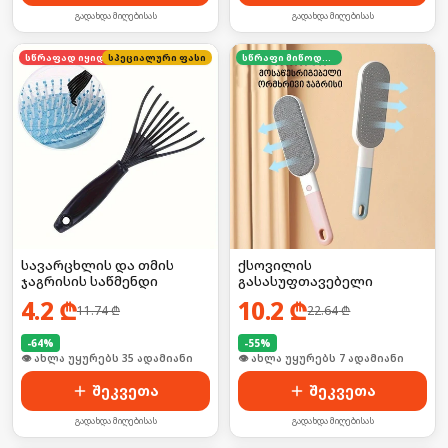
გადახდა მიღებისას
გადახდა მიღებისას
სწრაფად იყიდება
სპეციალური ფასი
სწრაფი მიწოდება
სავარცხლის და თმის
ქსოვილის
ჯაგრისის საწმენდი
გასასუფთავებელი
4.2
₾
10.2
₾
11.74
₾
22.64
₾
-
64
%
-
55
%
🛒 ბოლო 24სთ-ში იყიდა 53-მა
🛒 ბოლო 24სთ-ში იყიდა 8-მა
შეკვეთა
შეკვეთა
გადახდა მიღებისას
გადახდა მიღებისას