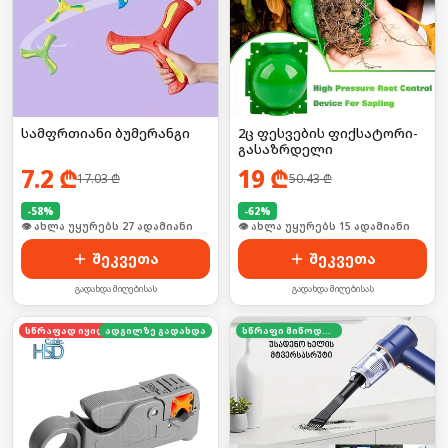
სამფრთიანი ბუმერანგი
2ც ფესვების ფიქსატორი-
გასაზრდელი
7.2
₾
19
₾
17.03
₾
50.43
₾
-
58
%
-
62
%
🛒 ბოლო 24სთ-ში იყიდა 41-მა
🛒 ბოლო 24სთ-ში იყიდა 23-მა
შეკვეთა
შეკვეთა
გადახდა მიღებისას
გადახდა მიღებისას
სწრაფად იყიდება
ადგილზე გადახდა
სწრაფი მიწოდება