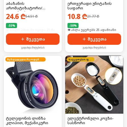
აბაზანის
ერთჯერადი უნიტაზის
არომატიზატორი/
საფარი
დიფუზორი
24.6
₾
10.8
₾
54.51
₾
21.77
₾
-
55
%
-
50
%
🛒 ბოლო 24სთ-ში იყიდა 21-მა
🛒 ბოლო 24სთ-ში იყიდა 33-მა
შეკვეთა
შეკვეთა
გადახდა მიღებისას
გადახდა მიღებისას
შეზღუდული რაოდენობა
საუკეთესო ფასი
ტელეფონის ლინზა
ელექტრონული კოვზი-
კლიპით, მექანიკური
სასწორი