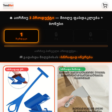
🔥 აირჩიე
3
პროდუქტი
— მიიღე ფასდაკლება +
ბონუსი
🔒
🔒
1
2-Ე
3-Ე
ᲨᲔᲛᲓᲔᲒᲘ
აირჩიე პირველი პროდუქტი ↓
🚚 გადახდა მიღებისას
•
სწრაფად იწურება
სწრაფი მიწოდება
სწრაფად ქრება