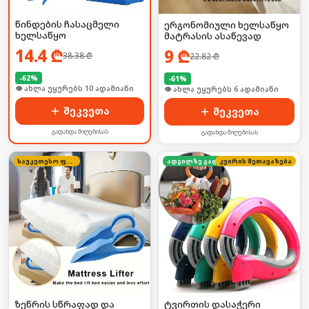
წინდების ჩასაცმელი
ერგონომიული ხელსაწყო
ხელსაწყო
მატრასის ასაწევად
14.4
₾
9
₾
38.38
₾
22.82
₾
-
62
%
-
61
%
👁 ახლა უყურებს 10 ადამიანი
👁 ახლა უყურებს 6 ადამიანი
შეკვეთა
შეკვეთა
გადახდა მიღებისას
გადახდა მიღებისას
საუკეთესო ფასი
კვირის შეთავაზება
ადგილზე გადახდა
ზეწრის სწრაფად და
ტვირთის დასაჭერი