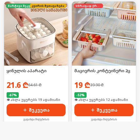
კვირის შეთავაზება
მარტივი შეკვეთა
სწრაფად ქრება
ყინულის აპარატი
მაცივრის კონტეინერი 2ც
21.6
₾
19
₾
64.61
₾
39.90
₾
-
67
%
-
52
%
👁 ახლა უყურებს 19 ადამიანი
👁 ახლა უყურებს 12 ადამიანი
შეკვეთა
შეკვეთა
გადახდა მიღებისას
გადახდა მიღებისას
სწრაფად იყიდება
სპეციალური ფასი
ხალხის არჩევანი