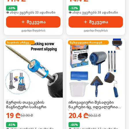
მეტალის დასაწებებლად
და ხვრელების
-
60
%
-
52
%
👁 ახლა უყურებს 33 ადამიანი
👁 ახლა უყურებს 38 ადამიანი
ამოსავსებად
შეკვეთა
შეკვეთა
გადახდა მიღებისას
გადახდა მიღებისას
ხალხის არჩევანი
შეზღუდული რაოდენობა
ბურღის თავაკების
ინოვაციური შესაღები
მაგნიტური სამაგრი
ნაკრები 6ც, იდეალურია
სახლისთვის
19
₾
20.4
₾
53.90
₾
60.22
₾
-
65
%
-
66
%