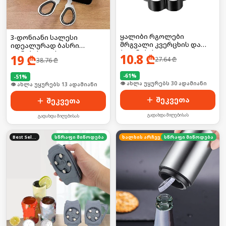
ყალიბი რგოლები
3-დონიანი სალესი
მრგვალი კვერცხის და
იდეალურად ბასრი
ბლინების
დანებისთვის/
10.8
₾
19
₾
27.64
₾
38.76
₾
მაკრატლისთვის
-
61
%
-
51
%
🛒 ბოლო 24სთ-ში იყიდა 40-მა
🛒 ბოლო 24სთ-ში იყიდა 19-მა
შეკვეთა
შეკვეთა
გადახდა მიღებისას
გადახდა მიღებისას
Best Seller
სწრაფი მიწოდება
ხალხის არჩევანი
სწრაფი მიწოდება