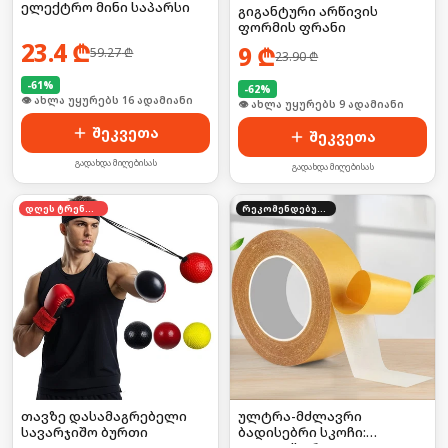
ელექტრო მინი საპარსი
გიგანტური არწივის
ფორმის ფრანი
23.4
₾
9
₾
59.27
₾
23.90
₾
-
61
%
-
62
%
🛒 ბოლო 24სთ-ში იყიდა 22-მა
🛒 ბოლო 24სთ-ში იყიდა 11-მა
შეკვეთა
შეკვეთა
გადახდა მიღებისას
გადახდა მიღებისას
დღეს ტრენდში
რეკომენდებული
თავზე დასამაგრებელი
ულტრა-მძლავრი
სავარჯიშო ბურთი
ბადისებრი სკოჩი: