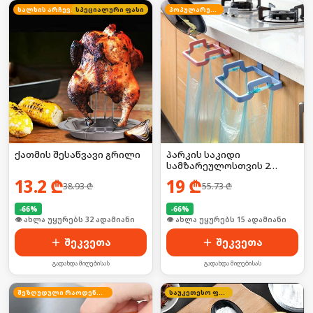
ხალხის არჩევანი
სპეციალური ფასი
პოპულარული
ქათმის შესაწვავი გრილი
პარკის საკიდი
სამზარეულოსთვის 2
ცალი
13.2
₾
19
₾
38.93
₾
55.73
₾
-
66
%
-
66
%
🛒 ბოლო 24სთ-ში იყიდა 43-მა
🛒 ბოლო 24სთ-ში იყიდა 23-მა
შეკვეთა
შეკვეთა
გადახდა მიღებისას
გადახდა მიღებისას
შეზღუდული რაოდენობა
საუკეთესო ფასი