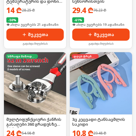
ტემპერატურის და დონის
სენსორისთვის
საზომი ინდიკატორი
14
₾
29.4
₾
28.25
₾
76.23
₾
-
50
%
-
61
%
🛒 ბოლო 24სთ-ში იყიდა 28-მა
🛒 ბოლო 24სთ-ში იყიდა 2-მა
შეკვეთა
შეკვეთა
გადახდა მიღებისას
გადახდა მიღებისას
სწრაფი მიწოდება
დღეს ტრენდში
მულტიფუნქციური ქანჩის
3ც კეცვადი ტანსაცმლის
გასაღები 360 გრადუსზე
საკიდი
მბრუნავი
24
₾
10.8
₾
54.98
₾
29.48
₾