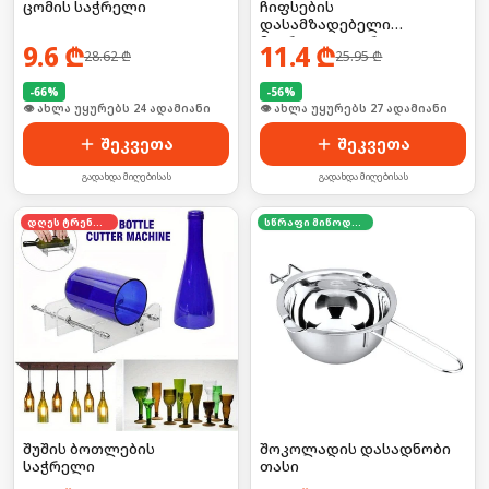
ცომის საჭრელი
ჩიფსების
დასამზადებელი
მიკროტალღური
9.6
₾
11.4
₾
28.62
₾
25.95
₾
ღუმელისთვის
-
66
%
-
56
%
👁 ახლა უყურებს 24 ადამიანი
🛒 ბოლო 24სთ-ში იყიდა 36-მა
შეკვეთა
შეკვეთა
გადახდა მიღებისას
გადახდა მიღებისას
დღეს ტრენდში
სწრაფი მიწოდება
შუშის ბოთლების
შოკოლადის დასადნობი
საჭრელი
თასი