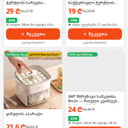
ჭურჭლის სარეცხი
ბაქტერიული ჭურჭლის
ელექტრო ჯაგრისი +
საშრობი ხალიჩა
29
₾
19
₾
82.27
₾
42.50
₾
სხვადასხვა თავაკები
-
65
%
-
55
%
🛒 ბოლო 24სთ-ში იყიდა 4-მა
🛒 ბოლო 24სთ-ში იყიდა 26-მა
შეკვეთა
შეკვეთა
გადახდა მიღებისას
გადახდა მიღებისას
კვირის შეთავაზება
მარტივი შეკვეთა
სწრაფი მიწოდება
360° მბრუნავი სამკუთხა
მოპი — რთული კუთხეების
მარტივი წმენდისთვის,
24
₾
68.40
₾
მოყვება მრავალჯერადი
ყინულის აპარატი
ტილოები
-
65
%
🛒 ბოლო 24სთ-ში იყიდა 28-მა
21.6
₾
64.61
₾