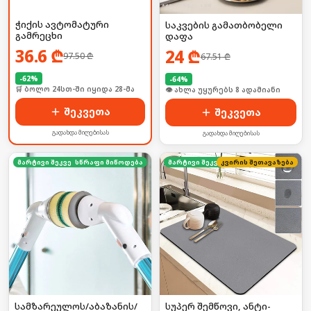
ჭიქის ავტომატური
საკვების გამათბობელი
გამრეცხი
დაფა
36.6
₾
24
₾
97.50
₾
67.51
₾
-
62
%
-
64
%
🛒 ბოლო 24სთ-ში იყიდა 28-მა
🛒 ბოლო 24სთ-ში იყიდა 12-მა
შეკვეთა
შეკვეთა
გადახდა მიღებისას
გადახდა მიღებისას
მარტივი შეკვეთა
სწრაფი მიწოდება
კვირის შეთავაზება
მარტივი შეკვეთა
სამზარეულოს/აბაზანის/
სუპერ შემწოვი, ანტი-