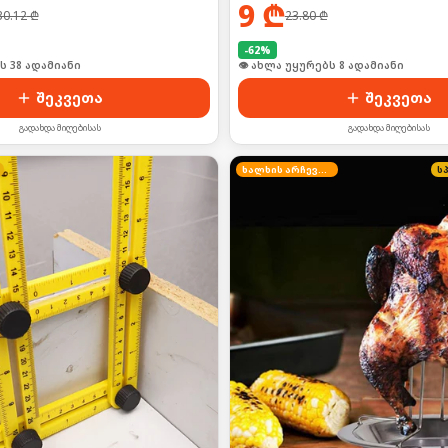
9
₾
30.12
₾
23.80
₾
-
62
%
ს 38 ადამიანი
👁 ახლა უყურებს 8 ადამიანი
შეკვეთა
შეკვეთა
გადახდა მიღებისას
გადახდა მიღებისას
ხალხის არჩევანი
ს