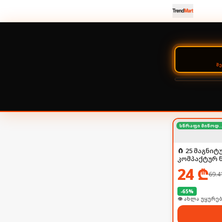
Შ
სწრაფი მიწ
🧲 25 მაგნი
კომპაქტურ ნ
24
₾
69.4
-
65
%
👁 ახლა უყურებ