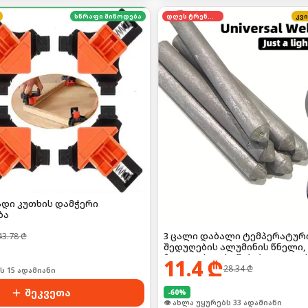
სწრაფი მიწოდება
დღეს ტრენდში
კვ
დი კუთხის დამჭერი
ბა
3 ცალი დაბალი ტემპერატურ
43.78
₾
შედუღების ალუმინის წნელი,
მეტალის დასაწებებლად და 
11.4
₾
ამოსავსებად
28.34
₾
ს 15 ადამიანი
შეკვეთა
-
60
%
👁 ახლა უყურებს 33 ადამიანი