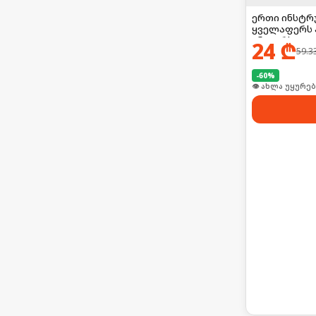
ერთი ინსტრ
ყველაფერს ა
უნივერსალუ
24
₾
59.3
-
60
%
👁 ახლა უყურებ