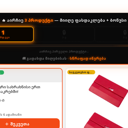
🔥 აირჩიე
3
პროდუქტი
— მიიღე ფასდაკლება + ბონუსი
🔒
🔒
1
2-Ე
3-Ე
ᲔᲛᲓᲔᲒᲘ
აირჩიე პირველი პროდუქტი ↓
🚚 გადახდა მიღებისას
•
სწრაფად იწურება
საუკეთესო ფასი
ოდება
ტური სახრახნისი ერთ
აკრებში!
1
₾
ს 6 ადამიანი
შეკვეთა