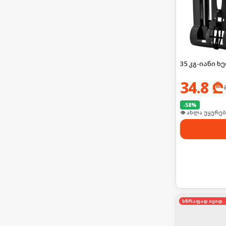
35 კგ-იანი ხ
34.8
₾
-
58
%
👁 ახლა უყურებ
სწრაფად იყი