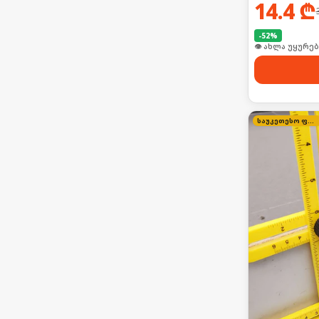
14.4
₾
-
52
%
👁 ახლა უყურებ
საუკეთესო ფასი