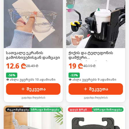
სათვალე ეკრანის
ჭიქის და ტელეფონის
გამოსხივებისგან დამცავი
დამჭერი
ველოსიპედისთვის
12.6
₾
19
₾
28.49
₾
40.19
₾
-
56
%
-
53
%
🛒 ბოლო 24სთ-ში იყიდა 12-მა
🛒 ბოლო 24სთ-ში იყიდა 10-მა
შეკვეთა
შეკვეთა
გადახდა მიღებისას
გადახდა მიღებისას
რეკომენდებული
სწრაფი მიწოდება
დღეს ტრენდში
სწრაფი მიწოდება