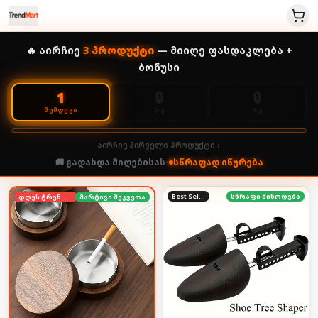
🔥 აირჩიე
3
პროდუქტი
— მიიღე ფასდაკლება +
ბონუსი
🔒
🔒
1
2-Ე
3-Ე
ᲨᲔᲛᲓᲔᲒᲘ
აირჩიე პირველი პროდუქტი ↓
🚚 გადახდა მიღებისას
•
სწრაფად იწურება
Best Seller
სწრაფი მიწოდება
დღეს ტრენდში
მარტივი შეკვეთა