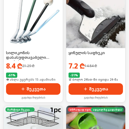
სილიკონის
ყინულის საფხეკი
დასასუფთავაბელი
ჯაგრისი სველი
8.4
₾
7.2
₾
21.29
₾
14.84
₾
წერტილებისთვის
-
61
%
-
51
%
🛒 ბოლო 24სთ-ში იყიდა 20-მა
🛒 ბოლო 24სთ-ში იყიდა 24-მა
შეკვეთა
შეკვეთა
გადახდა მიღებისას
გადახდა მიღებისას
მარტივი შეკვეთა
სწრაფად იყიდება
ადგილზე გადახდა