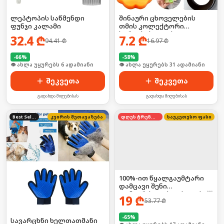
ლეპტოპის საწმენდი
შინაური ცხოველების
ფუნჯი კალამი
თმის კოლექტორი
სარეცხისათვის 2ც
32.4
₾
7.2
₾
94.41
₾
16.97
₾
-
66
%
-
58
%
🛒 ბოლო 24სთ-ში იყიდა 6-მა
🛒 ბოლო 24სთ-ში იყიდა 42-მა
შეკვეთა
შეკვეთა
გადახდა მიღებისას
გადახდა მიღებისას
Best Seller
კვირის შეთავაზება
დღეს ტრენდში
საუკეთესო ფასი
100%-ით წყალგაუმტარი
დამცავი შენი
დამაგრძელებლისთვის! ☔
19
₾
53.77
₾
🛡️
-
65
%
სავარცხნი ხელთათმანი