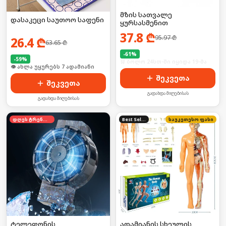
მზის სათვალე
დასაკეცი საუთოო საფენი
ყურსასმენით
37.8
₾
95.97
₾
26.4
₾
63.65
₾
-
61
%
-
59
%
🛒 ბოლო 24სთ-ში იყიდა 19-მა
🛒 ბოლო 24სთ-ში იყიდა 10-მა
შეკვეთა
შეკვეთა
გადახდა მიღებისას
გადახდა მიღებისას
დღეს ტრენდში
Best Seller
საუკეთესო ფასი
ტელეფონის
ადამიანის სხეულის