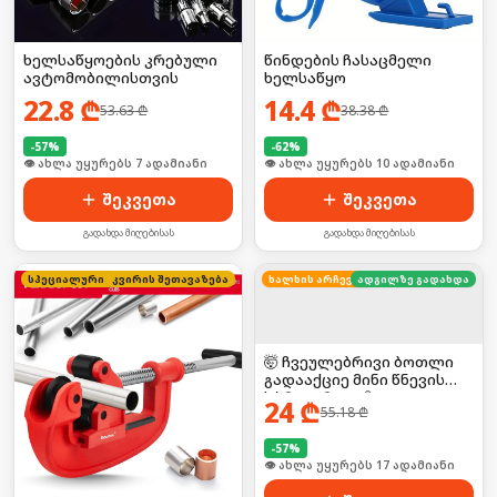
ხელსაწყოების კრებული
წინდების ჩასაცმელი
ავტომობილისთვის
ხელსაწყო
22.8
₾
14.4
₾
53.63
₾
38.38
₾
-
57
%
-
62
%
🛒 ბოლო 24სთ-ში იყიდა 6-მა
🛒 ბოლო 24სთ-ში იყიდა 18-მა
შეკვეთა
შეკვეთა
გადახდა მიღებისას
გადახდა მიღებისას
კვირის შეთავაზება
სპეციალური ფასი
ხალხის არჩევანი
ადგილზე გადახდა
🤯 ჩვეულებრივი ბოთლი
გადააქციე მინი წნევის
სპრეიერად! 💦
24
₾
55.18
₾
-
57
%
🛒 ბოლო 24სთ-ში იყიდა 22-მა