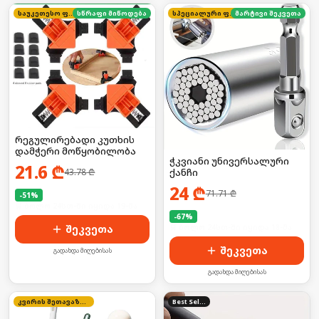
საუკეთესო ფასი
სწრაფი მიწოდება
სპეციალური ფასი
მარტივი შეკვეთა
რეგულირებადი კუთხის
დამჭერი მოწყობილობა
ჭკვიანი უნივერსალური
21.6
₾
43.78
₾
ქანჩი
24
₾
71.71
₾
-
51
%
🛒 ბოლო 24სთ-ში იყიდა 19-მა
-
67
%
შეკვეთა
🛒 ბოლო 24სთ-ში იყიდა 18-მა
შეკვეთა
გადახდა მიღებისას
გადახდა მიღებისას
კვირის შეთავაზება
Best Seller