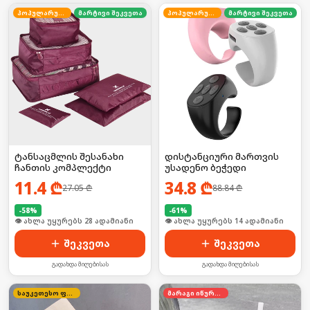
პოპულარული
მარტივი შეკვეთა
პოპულარული
მარტივი შეკვეთა
ტანსაცმლის შესანახი
დისტანციური მართვის
ჩანთის კომპლექტი
უსადენო ბეჭედი
11.4
₾
34.8
₾
27.05
₾
88.84
₾
-
58
%
-
61
%
🛒 ბოლო 24სთ-ში იყიდა 37-მა
🛒 ბოლო 24სთ-ში იყიდა 18-მა
შეკვეთა
შეკვეთა
გადახდა მიღებისას
გადახდა მიღებისას
საუკეთესო ფასი
მარაგი იწურება