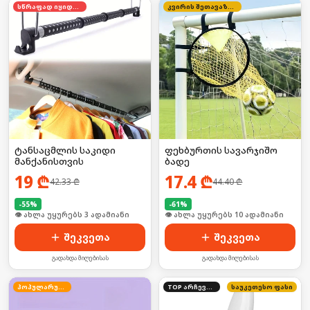
სწრაფად იყიდება
კვირის შეთავაზება
ტანსაცმლის საკიდი
ფეხბურთის სავარჯიშო
მანქანისთვის
ბადე
19
₾
17.4
₾
42.33
₾
44.40
₾
-
55
%
-
61
%
🛒 ბოლო 24სთ-ში იყიდა 5-მა
🛒 ბოლო 24სთ-ში იყიდა 12-მა
შეკვეთა
შეკვეთა
გადახდა მიღებისას
გადახდა მიღებისას
პოპულარული
TOP არჩევანი
საუკეთესო ფასი