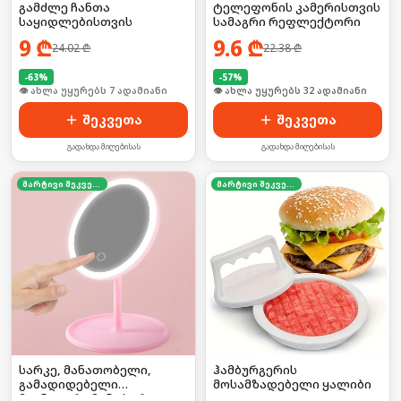
გამძლე ჩანთა
ტელეფონის კამერისთვის
საყიდლებისთვის
სამაგრი რეფლექტორი
9
₾
9.6
₾
24.02
₾
22.38
₾
-
63
%
-
57
%
🛒 ბოლო 24სთ-ში იყიდა 14-მა
🛒 ბოლო 24სთ-ში იყიდა 43-მა
შეკვეთა
შეკვეთა
გადახდა მიღებისას
გადახდა მიღებისას
მარტივი შეკვეთა
მარტივი შეკვეთა
სარკე, მანათობელი,
ჰამბურგერის
გამადიდებელი
მოსამზადებელი ყალიბი
მაგნიტური მინი სარკით,