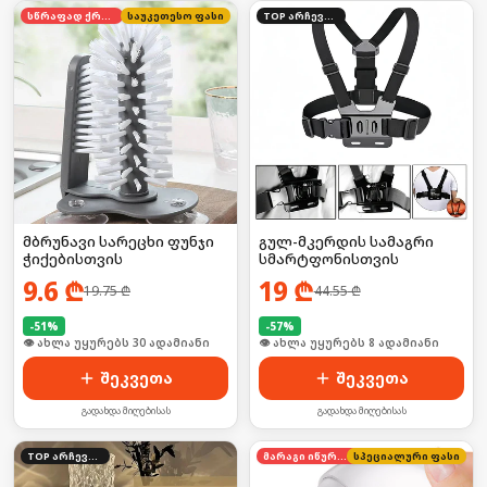
სწრაფად ქრება
საუკეთესო ფასი
TOP არჩევანი
მბრუნავი სარეცხი ფუნჯი
გულ-მკერდის სამაგრი
ჭიქებისთვის
სმარტფონისთვის
9.6
₾
19
₾
19.75
₾
44.55
₾
-
51
%
-
57
%
🛒 ბოლო 24სთ-ში იყიდა 40-მა
🛒 ბოლო 24სთ-ში იყიდა 12-მა
შეკვეთა
შეკვეთა
გადახდა მიღებისას
გადახდა მიღებისას
TOP არჩევანი
მარაგი იწურება
სპეციალური ფასი