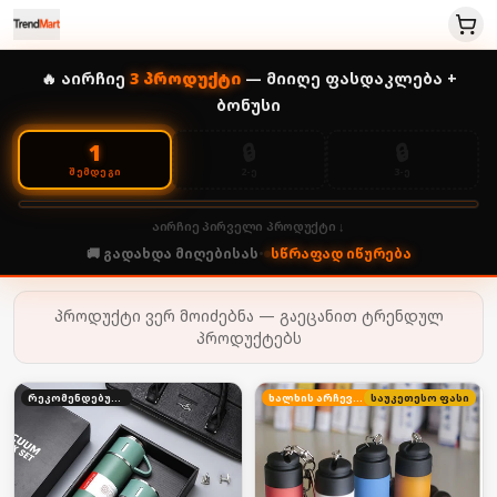
🔥 აირჩიე
3
პროდუქტი
— მიიღე ფასდაკლება +
ბონუსი
🔒
🔒
1
2-Ე
3-Ე
ᲨᲔᲛᲓᲔᲒᲘ
აირჩიე პირველი პროდუქტი ↓
🚚 გადახდა მიღებისას
•
სწრაფად იწურება
პროდუქტი ვერ მოიძებნა — გაეცანით ტრენდულ
პროდუქტებს
რეკომენდებული
ხალხის არჩევანი
საუკეთესო ფასი