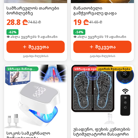
სამზარეულოს თაროები
მანათობელი
ბორბლებზე
გამჭვირვალე დაფა
28.8
₾
19
₾
74.82
₾
41.65
₾
-
62
%
-
54
%
🛒 ბოლო 24სთ-ში იყიდა 13-მა
🛒 ბოლო 24სთ-ში იყიდა 26-მა
შეკვეთა
შეკვეთა
გადახდა მიღებისას
გადახდა მიღებისას
სწრაფი მიწოდება
კვირის შეთავაზება
სწრაფად იყიდება
უსადენო, ფეხის კუნთების
სოკოს სამკურნალო
სტიმულატორი მასაჟორი
მოწყობილობა,