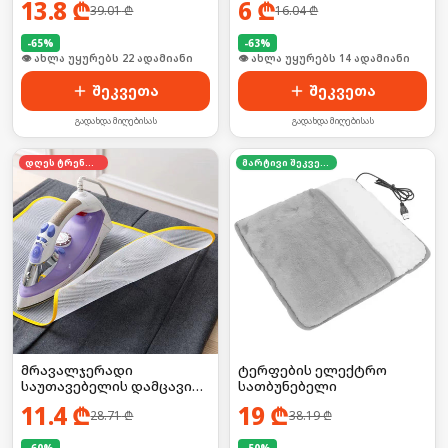
13.8
₾
6
₾
39.01
₾
16.04
₾
ელექტრო
-
65
%
-
63
%
🛒 ბოლო 24სთ-ში იყიდა 28-მა
🛒 ბოლო 24სთ-ში იყიდა 18-მა
შეკვეთა
შეკვეთა
გადახდა მიღებისას
გადახდა მიღებისას
დღეს ტრენდში
მარტივი შეკვეთა
მრავალჯერადი
ტერფების ელექტრო
საუთავებელის დამცავი
სათბუნებელი
5ც
11.4
₾
19
₾
28.71
₾
38.19
₾