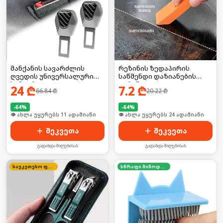
მანქანის სავარძლის
რეზინის ზედაპირის
ღვედის უნივერსალური
საწმენდი დაზიანების
სამაგრი
გარეშე
24
₾
7.2
₾
66.84
₾
20.22
₾
-
64
%
-
64
%
🛒 ბოლო 24სთ-ში იყიდა 16-მა
🛒 ბოლო 24სთ-ში იყიდა 31-მა
შეკვეთა
შეკვეთა
გადახდა მიღებისას
გადახდა მიღებისას
საუკეთესო ფასი
სწრაფი მიწოდება