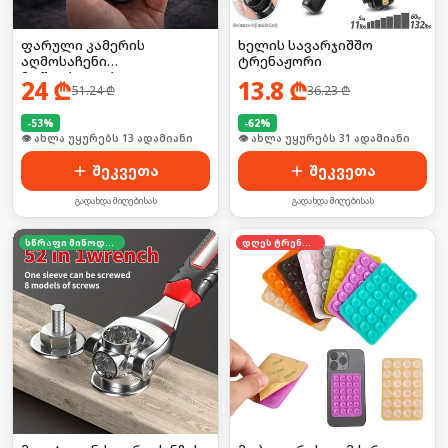
ფარული კამერის
ხელის სავარჯიშშო
აღმოსაჩენი
ტრენაჟორი
მოწყობილობა
24
₾
13.8
₾
51.24
₾
36.23
₾
-
53
%
-
62
%
👁 ახლა უყურებს 31 ადამიანი
შეკვეთა
შეკვეთა
გადახდა მიღებისას
გადახდა მიღებისას
სწრაფი მიწოდება
დღეს ტრენდში