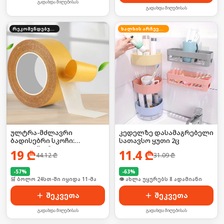
გადახდა მიღებისას
გადახდა მიღებისას
რეკომენდებული
ხალხის არჩევანი
ულტრა-მძლავრი
კედელზე დასამაგრებელი
ბადისებრი სკოჩი:
სათავსო ყუთი 2ც
დააფიქსირე
19
₾
11.4
₾
44.12
₾
31.09
₾
ხალიჩებიდან დაწყებული,
მძიმე ტექნიკით
დამთავრებული! 🦍💥
-
57
%
-
63
%
🛒 ბოლო 24სთ-ში იყიდა 11-მა
🛒 ბოლო 24სთ-ში იყიდა 16-მა
შეკვეთა
შეკვეთა
გადახდა მიღებისას
გადახდა მიღებისას