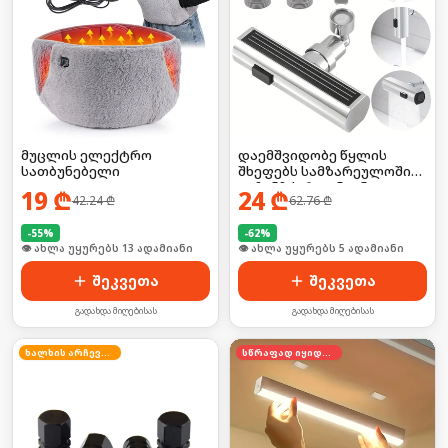
მუცლის ელექტრო
დაემშვიდობე წყლის
სათბუნებელი
შხეფებს სამზარეულოში
— ჩანჩქერი ონკანი
19
₾
24
₾
42.24
₾
62.76
₾
იდეალური ნაკადით! 💦❌ 3
რეჟიმით
-
55
%
-
62
%
🛒 ბოლო 24სთ-ში იყიდა 17-მა
🛒 ბოლო 24სთ-ში იყიდა 7-მა
შეკვეთა
შეკვეთა
გადახდა მიღებისას
გადახდა მიღებისას
ხალხის არჩევანი
სწრაფად იყიდება