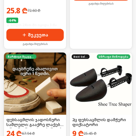
გადახდა მიღებისას
25.8
₾
72.60
₾
-
64
%
🛒 ბოლო 24სთ-ში იყიდა 3-მა
შეკვეთა
გადახდა მიღებისას
მარტივი შეკვეთა
Best Seller
სწრაფი მიწოდება
2ც ფეხსაცმლის დამჭერი
ფეხსაცმლის ჯადოსნური
ფიქსატორი
საშლელი: გააქრე ლაქები
1 წუთში (წყლის გარეშე!) 🚫
9
₾
24
₾
25.45
₾
67.94
₾
💧