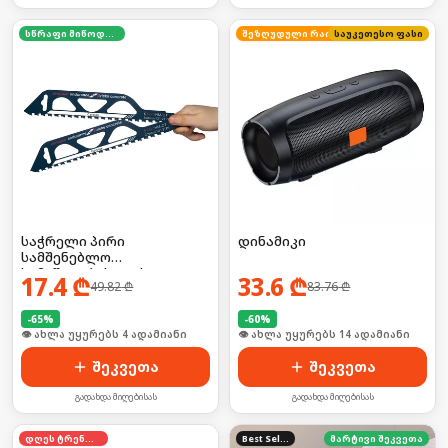
სწრაფი მიწოდება
საუკეთესო ფასი
შეზღუდული რაოდენობა
საჭრელი პირი
დინამიკი
სამშენებლო
სამუშაოებისთვის 2ც
17.4
₾
33.6
₾
49.82
₾
83.76
₾
-
65
%
-
60
%
🛒 ბოლო 24სთ-ში იყიდა 5-მა
🛒 ბოლო 24სთ-ში იყიდა 19-მა
შეკვეთა
შეკვეთა
გადახდა მიღებისას
გადახდა მიღებისას
დღეს ტრენდში
Best Seller
მარტივი შეკვეთა