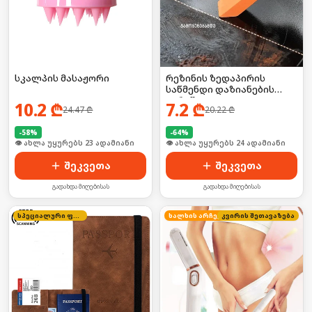
სკალპის მასაჟორი
რეზინის ზედაპირის
საწმენდი დაზიანების
გარეშე
10.2
₾
7.2
₾
24.47
₾
20.22
₾
-
58
%
-
64
%
🛒 ბოლო 24სთ-ში იყიდა 36-მა
🛒 ბოლო 24სთ-ში იყიდა 31-მა
შეკვეთა
შეკვეთა
გადახდა მიღებისას
გადახდა მიღებისას
სპეციალური ფასი
ხალხის არჩევანი
კვირის შეთავაზება