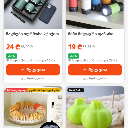
ნაკრები თერმოსი 2 ჭიქით
მინი მძლავრი ფანარი
24
₾
19
₾
68.09
₾
55.35
₾
-
65
%
-
66
%
🛒 ბოლო 24სთ-ში იყიდა 16-მა
🛒 ბოლო 24სთ-ში იყიდა 25-მა
შეკვეთა
შეკვეთა
გადახდა მიღებისას
გადახდა მიღებისას
კვირის შეთავაზება
სწრაფად იყიდება
Best Seller