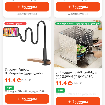
შეკვეთა
შეკვეთა
გადახდა მიღებისას
გადახდა მიღებისას
სწრაფად ქრება
სწრაფი მიწოდება
ადგილზე გადახდა
რეგულირებადი
დასაკეცი თერმოგამძლე
მობილური ტელეფონის
შხეფებისგან დამცავი,
დამჭერი, მაგიდის
11.4
₾
მრავალჯერადი
29.15
₾
სამაგრით
11.4
₾
23.40
₾
-
61
%
-
51
%
🛒 ბოლო 24სთ-ში იყიდა 16-მა
🛒 ბოლო 24სთ-ში იყიდა 35-მა
შეკვეთა
შეკვეთა