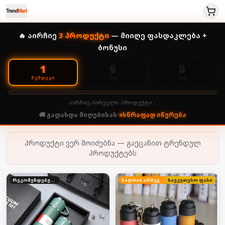
🔥 აირჩიე
3
პროდუქტი
— მიიღე ფასდაკლება +
ბონუსი
🔒
🔒
1
2-Ე
3-Ე
ᲨᲔᲛᲓᲔᲒᲘ
აირჩიე პირველი პროდუქტი ↓
🚚 გადახდა მიღებისას
•
სწრაფად იწურება
პროდუქტი ვერ მოიძებნა — გაეცანით ტრენდულ
პროდუქტებს
რეკომენდებული
ხალხის არჩევანი
საუკეთესო ფასი