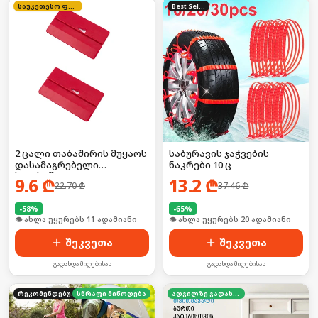
საუკეთესო ფასი
Best Seller
2 ცალი თაბაშირის მუყაოს
საბურავის ჯაჭვების
დასამაგრებელი
ნაკრები 10 ც
ხელსაწყო
9.6
₾
13.2
₾
22.70
₾
37.46
₾
-
58
%
-
65
%
🛒 ბოლო 24სთ-ში იყიდა 19-მა
🛒 ბოლო 24სთ-ში იყიდა 26-მა
შეკვეთა
შეკვეთა
გადახდა მიღებისას
გადახდა მიღებისას
რეკომენდებული
სწრაფი მიწოდება
ადგილზე გადახდა