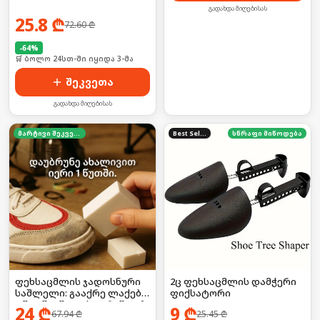
გადახდა მიღებისას
25.8
₾
72.60
₾
-
64
%
🛒 ბოლო 24სთ-ში იყიდა 3-მა
შეკვეთა
გადახდა მიღებისას
მარტივი შეკვეთა
Best Seller
სწრაფი მიწოდება
2ც ფეხსაცმლის დამჭერი
ფეხსაცმლის ჯადოსნური
ფიქსატორი
საშლელი: გააქრე ლაქები
1 წუთში (წყლის გარეშე!) 🚫
9
₾
24
₾
25.45
₾
67.94
₾
💧