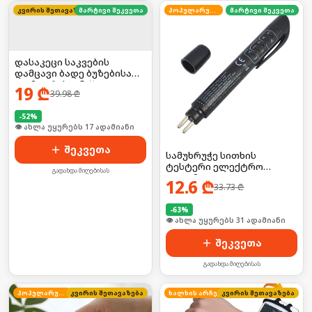
კვირის შეთავაზება
მარტივი შეკვეთა
პოპულარული
მარტივი შეკვეთა
დასაკეცი საკვების
დამცავი ბადე ბუზებისა
და მტვრისგან 🪰❌
19
₾
39.98
₾
-
52
%
🛒 ბოლო 24სთ-ში იყიდა 23-მა
შეკვეთა
სამუხრუჭე სითხის
ტესტერი ელექტრო
გადახდა მიღებისას
კალამი
12.6
₾
33.73
₾
-
63
%
🛒 ბოლო 24სთ-ში იყიდა 42-მა
შეკვეთა
გადახდა მიღებისას
პოპულარული
კვირის შეთავაზება
ხალხის არჩევანი
კვირის შეთავაზება