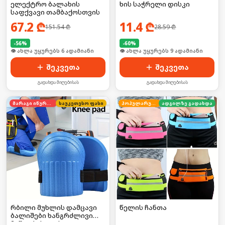
ელექტრო ბალახის
ხის საჭრელი დისკი
საფქვავი თამბაქოსთვის
67.2
₾
11.4
₾
151.54
₾
28.59
₾
-
56
%
-
60
%
🛒 ბოლო 24სთ-ში იყიდა 9-მა
🛒 ბოლო 24სთ-ში იყიდა 17-მა
შეკვეთა
შეკვეთა
გადახდა მიღებისას
გადახდა მიღებისას
მარაგი იწურება
საუკეთესო ფასი
პოპულარული
ადგილზე გადახდა
რბილი მუხლის დამცავი
წელის ჩანთა
ბალიშები ხანგრძლივი
მუშაობისთვის