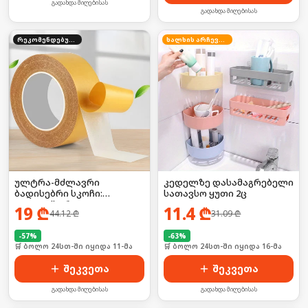
გადახდა მიღებისას
გადახდა მიღებისას
რეკომენდებული
ხალხის არჩევანი
ულტრა-მძლავრი
კედელზე დასამაგრებელი
ბადისებრი სკოჩი:
სათავსო ყუთი 2ც
დააფიქსირე
19
₾
11.4
₾
44.12
₾
31.09
₾
ხალიჩებიდან დაწყებული,
მძიმე ტექნიკით
დამთავრებული! 🦍💥
-
57
%
-
63
%
🛒 ბოლო 24სთ-ში იყიდა 11-მა
🛒 ბოლო 24სთ-ში იყიდა 16-მა
შეკვეთა
შეკვეთა
გადახდა მიღებისას
გადახდა მიღებისას