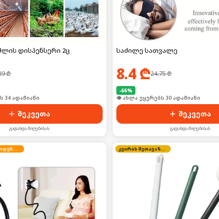
მლის დისპენსერი 2ც
საძილე სათვალე
8.4
₾
89
₾
24.75
₾
-
66
%
ი იყიდა 51-მა
🛒 ბოლო 24სთ-ში იყიდა 46-მა
შეკვეთა
შეკვეთა
გადახდა მიღებისას
გადახდა მიღებისას
შეზღუდული რაოდენობა
კვირის შეთავაზება