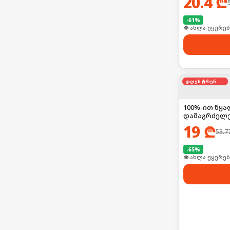
20.4
₾
-
61
%
🛒 ბოლო 24სთ-შ
დღეს ტრენდში
100%-ით წყა
დამაგრძელებ
19
₾
53.7
-
65
%
🛒 ბოლო 24სთ-შ