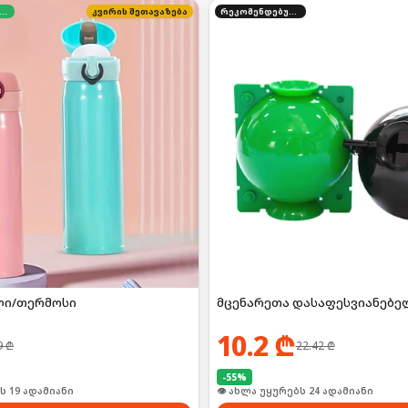
დგილზე გადახდა
კვირის შეთავაზება
რეკომენდებული
ლი/თერმოსი
მცენარეთა დასაფესვიანებელ
10.2
₾
9
₾
22.42
₾
-
55
%
ი იყიდა 3-მა
🛒 ბოლო 24სთ-ში იყიდა 37-მა