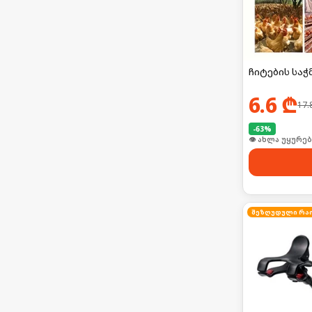
ჩიტების საჭ
6.6
₾
17.
-
63
%
🛒 ბოლო 24სთ-შ