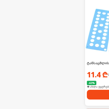
ტანსაცმლის
11.4
₾
-
63
%
🛒 ბოლო 24სთ-შ