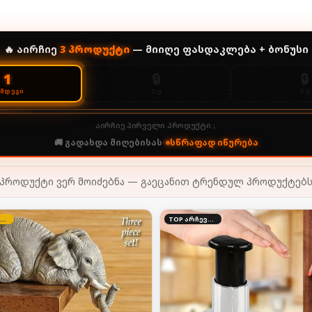
🔥 აირჩიე
3
პროდუქტი
— მიიღე ფასდაკლება + ბონუსი
🔒
🔒
1
2-Ე
3-Ე
ᲔᲛᲓᲔᲒᲘ
აირჩიე პირველი პროდუქტი ↓
🚚 გადახდა მიღებისას
•
სწრაფად იწურება
პროდუქტი ვერ მოიძებნა — გაეცანით ტრენდულ პროდუქტებ
კვირის შეთავაზება
TOP არჩევანი