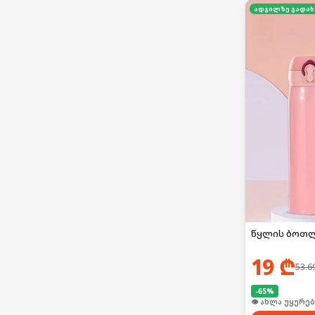
ა
წყლის ბოთ
19
₾
53.6
-
65
%
🛒 ბოლო 24სთ-შ