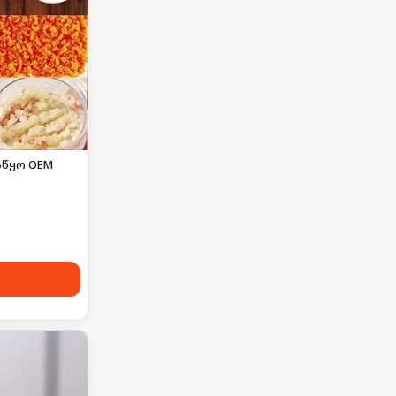
წყო OEM