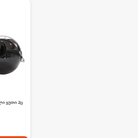
ი ყუთი 2ც