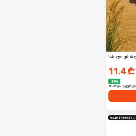
სპილოების 
11.4
₾
-
66
%
🛒 ბოლო 24სთ-შ
რეკომენდებული