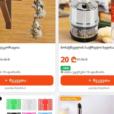
დეკორაცია
ბოსტნეულის საჭრელი ხელსა
20
₾
33.46
₾
47.96
₾
-
58
%
ი იყიდა 18-მა
🛒 ბოლო 24სთ-ში იყიდა 12-მა
შეკვეთა
შეკვეთა
გადახდა მიღებისას
გადახდა მიღებისას
პოპულარული