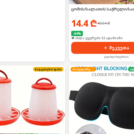
ცომის/სალათის საჭრელი/სა
14.4
₾
40.54
₾
-
64
%
🛒 ბოლო 24სთ-ში იყიდა 43-მა
შეკვეთა
გადახდა მიღებისას
საუკეთესო ფასი
პოპულარული
ად