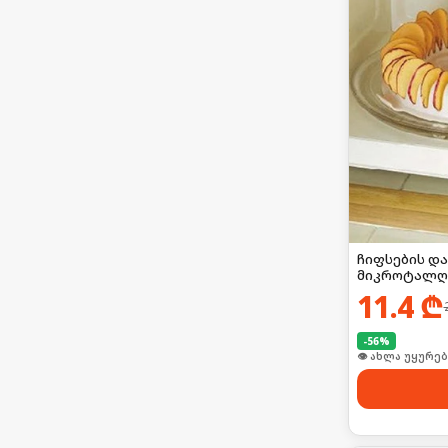
ჩიფსების დ
მიკროტალღ
11.4
₾
-
56
%
🛒 ბოლო 24სთ-შ