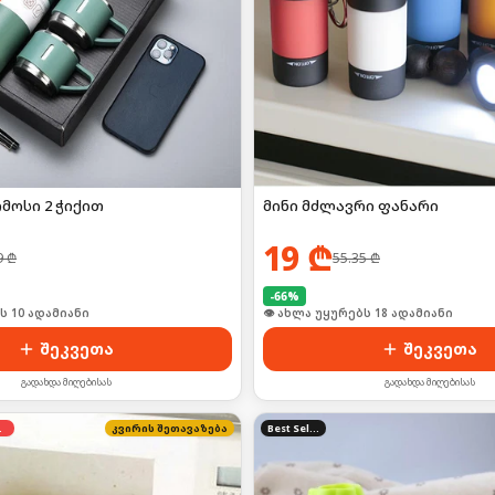
მოსი 2 ჭიქით
მინი მძლავრი ფანარი
19
₾
9
₾
55.35
₾
-
66
%
ი იყიდა 16-მა
👁 ახლა უყურებს 18 ადამიანი
შეკვეთა
შეკვეთა
გადახდა მიღებისას
გადახდა მიღებისას
დება
კვირის შეთავაზება
Best Seller