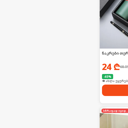
ნაკრები თერ
24
₾
68.0
-
65
%
🛒 ბოლო 24სთ-შ
სწრაფად იყი