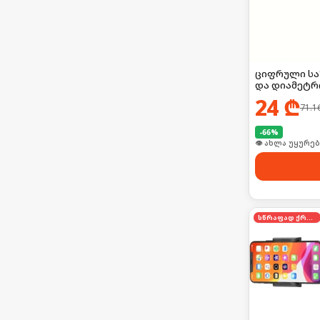
ციფრული საზ
და დიამეტრი
24
₾
71.1
-
66
%
👁 ახლა უყურებ
სწრაფად ქრება