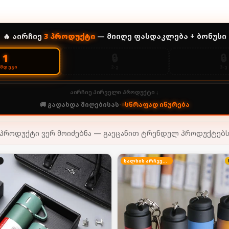
🔥 აირჩიე
3
პროდუქტი
— მიიღე ფასდაკლება + ბონუსი
🔒
🔒
1
2-Ე
3-Ე
ᲔᲛᲓᲔᲒᲘ
აირჩიე პირველი პროდუქტი ↓
🚚 გადახდა მიღებისას
•
სწრაფად იწურება
პროდუქტი ვერ მოიძებნა — გაეცანით ტრენდულ პროდუქტებ
ხალხის არჩევანი