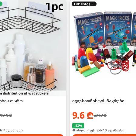
TOP არჩევანი
თხის თარო
ილუზიონისტის ნაკრები
9.6
₾
39.18
₾
20.63
₾
-
53
%
ი იყიდა 13-მა
🛒 ბოლო 24სთ-ში იყიდა 18-მა