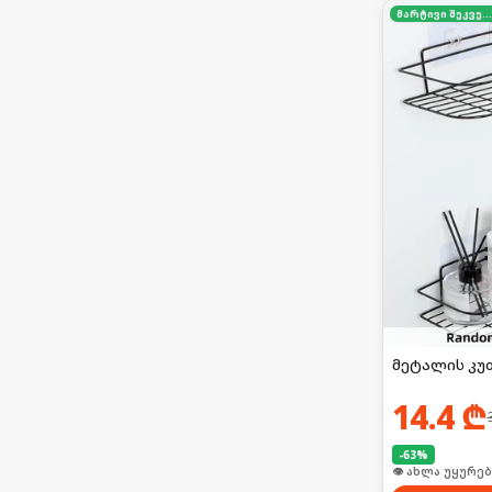
მარტივი შეკვეთა
მეტალის კუ
14.4
₾
-
63
%
🛒 ბოლო 24სთ-შ