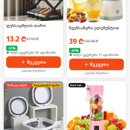
ფეხსაცმლის თარო
წვენსაწური ელემენტით
13.2
₾
27.02
₾
39
₾
105.96
₾
-
51
%
-
63
%
👁 ახლა უყურებს 35 ადამიანი
🛒 ბოლო 24სთ-ში იყიდა 27-მა
შეკვეთა
შეკვეთა
გადახდა მიღებისას
გადახდა მიღებისას
მარაგი იწურება
საუკეთესო ფასი
Best Seller