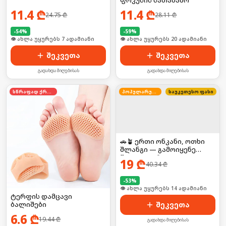
11.4
₾
11.4
₾
24.75
₾
28.11
₾
-
54
%
-
59
%
🛒 ბოლო 24სთ-ში იყიდა 8-მა
🛒 ბოლო 24სთ-ში იყიდა 32-მა
შეკვეთა
შეკვეთა
გადახდა მიღებისას
გადახდა მიღებისას
სწრაფად ქრება
პოპულარული
საუკეთესო ფასი
🚗🪴 ერთი ონკანი, ოთხი
შლანგი — გამოიყენე
წყალი უფრო
19
₾
40.34
₾
კომფორტულად!
-
53
%
🛒 ბოლო 24სთ-ში იყიდა 19-მა
ტერფის დამცავი
ბალიშები
შეკვეთა
6.6
₾
19.44
₾
გადახდა მიღებისას