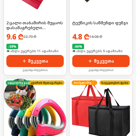
2 ცალი თაბაშირის მუყაოს
ტექნიკის საწმენდი ფუნჯი
დასამაგრებელი
ხელსაწყო
9.6
₾
4.8
₾
22.70
₾
14.06
₾
-
58
%
-
66
%
🛒 ბოლო 24სთ-ში იყიდა 19-მა
🛒 ბოლო 24სთ-ში იყიდა 16-მა
შეკვეთა
შეკვეთა
გადახდა მიღებისას
გადახდა მიღებისას
კვირის შეთავაზება
ადგილზე გადახდა
პოპულარული
საუკეთესო ფასი