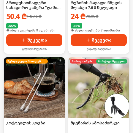
პროფესიონალური
რეზინის მაღალი წნევის
სანადირო კამერა "ღამის
შლანგი 7.6 მ წელვადი
მხედველობის" სისტემით
50.4
₾
24
₾
145.15
₾
70.06
₾
-
65
%
-
66
%
🛒 ბოლო 24სთ-ში იყიდა 8-მა
🛒 ბოლო 24სთ-ში იყიდა 10-მა
შეკვეთა
შეკვეთა
გადახდა მიღებისას
გადახდა მიღებისას
შეზღუდული რაოდენობა
მარაგი იწურება
მარტივი შეკვეთა
კოქტეილის კოვზი
მცენარის ამოსაძირკვი