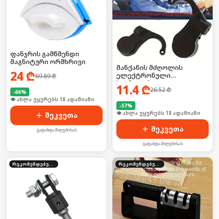
ფანჯრის გამწმენდი
მაგნიტური ორმხრივი
მანქანის მძღოლის
24
₾
ელექტრონული
69.89
₾
სიგნალიზაცია,
11.4
₾
26.52
₾
უსაფრთხო მართვის
-
66
%
სენსორი, ძილის
🛒 ბოლო 24სთ-ში იყიდა 24-მა
შეხსენების აქსესუარი
-
57
%
🛒 ბოლო 24სთ-ში იყიდა 24-მა
შეკვეთა
შეკვეთა
გადახდა მიღებისას
გადახდა მიღებისას
რეკომენდებული
რეკომენდებული