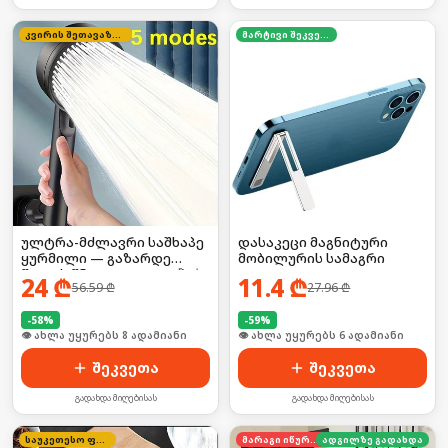
კვირის შეთავაზება
მარტივი შეკვეთა
ულტრა-მძლავრი საშხაპე
დასაკეცი მაგნიტური
ყურმილი — გაზარდე
მობილურის სამაგრი
წყლის წნევა 300%-ით! 🚀💧
24
₾
11.4
₾
56.59
₾
27.96
₾
-
58
%
-
59
%
🛒 ბოლო 24სთ-ში იყიდა 11-მა
🛒 ბოლო 24სთ-ში იყიდა 13-მა
შეკვეთა
შეკვეთა
გადახდა მიღებისას
გადახდა მიღებისას
საუკეთესო ფასი
მარაგი იწურება
ადგილზე გადახდა