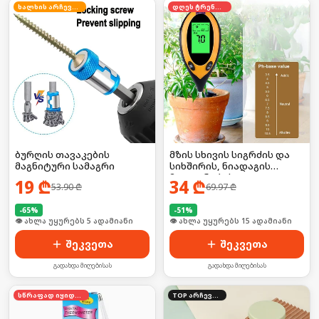
ხალხის არჩევანი
დღეს ტრენდში
ბურღის თავაკების
მზის სხივის სიგრძის და
მაგნიტური სამაგრი
სიხშირის, ნიადაგის
მჟავიანობის,
19
₾
34
₾
53.90
₾
69.97
₾
ტემპერატურის საზომი
ხელსაწყო ელემენტზე
-
65
%
-
51
%
🛒 ბოლო 24სთ-ში იყიდა 7-მა
🛒 ბოლო 24სთ-ში იყიდა 23-მა
შეკვეთა
შეკვეთა
გადახდა მიღებისას
გადახდა მიღებისას
სწრაფად იყიდება
TOP არჩევანი