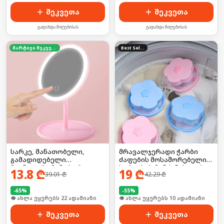
შეკვეთა
შეკვეთა
გადახდა მიღებისას
გადახდა მიღებისას
მარტივი შეკვეთა
Best Seller
სარკე, მანათობელი,
მრავალჯერადი ჭარბი
გამადიდებელი
ძაფების მოსაშორებელი
მაგნიტური მინი სარკით,
სარეცხის მანქანისთვის
13.8
₾
19
₾
39.01
₾
42.29
₾
ელექტრო
-
65
%
-
55
%
🛒 ბოლო 24სთ-ში იყიდა 28-მა
🛒 ბოლო 24სთ-ში იყიდა 16-მა
შეკვეთა
შეკვეთა