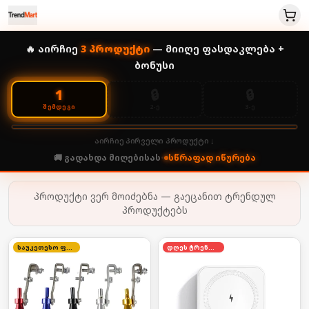
🔥 აირჩიე
3
პროდუქტი
— მიიღე ფასდაკლება +
ბონუსი
🔒
🔒
1
2-Ე
3-Ე
ᲨᲔᲛᲓᲔᲒᲘ
აირჩიე პირველი პროდუქტი ↓
🚚 გადახდა მიღებისას
•
სწრაფად იწურება
პროდუქტი ვერ მოიძებნა — გაეცანით ტრენდულ
პროდუქტებს
საუკეთესო ფასი
დღეს ტრენდში