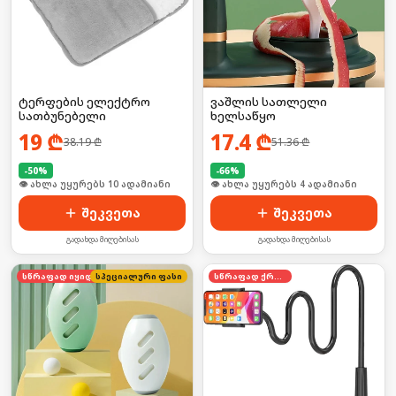
ტერფების ელექტრო
ვაშლის სათლელი
სათბუნებელი
ხელსაწყო
19
₾
17.4
₾
38.19
₾
51.36
₾
-
50
%
-
66
%
🛒 ბოლო 24სთ-ში იყიდა 12-მა
👁 ახლა უყურებს 4 ადამიანი
შეკვეთა
შეკვეთა
გადახდა მიღებისას
გადახდა მიღებისას
სწრაფად იყიდება
სპეციალური ფასი
სწრაფად ქრება