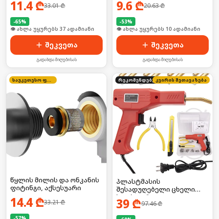
11.4
₾
9.6
₾
33.01
₾
20.63
₾
-
65
%
-
53
%
🛒 ბოლო 24სთ-ში იყიდა 8-მა
🛒 ბოლო 24სთ-ში იყიდა 18-მა
შეკვეთა
შეკვეთა
გადახდა მიღებისას
გადახდა მიღებისას
საუკეთესო ფასი
რეკომენდებული
კვირის შეთავაზება
წყლის მილის და ონკანის
პლასტმასის
ფიტინგი, აქსესუარი
შესადუღებელი ცხელი
სტეპლერი 200 ტყვიით
14.4
₾
39
₾
33.21
₾
97.46
₾
EDON
-
57
%