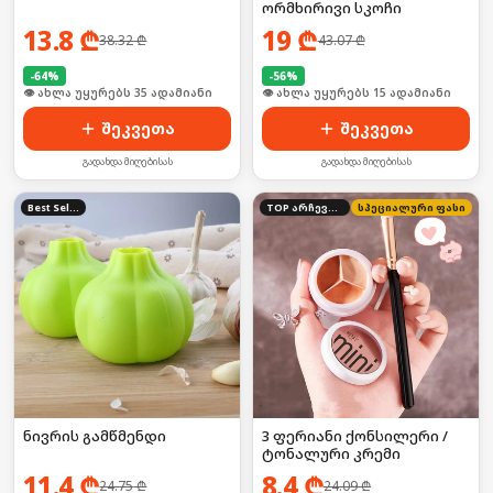
ორმხირივი სკოჩი
13.8
₾
19
₾
38.32
₾
43.07
₾
-
64
%
-
56
%
🛒 ბოლო 24სთ-ში იყიდა 53-მა
🛒 ბოლო 24სთ-ში იყიდა 24-მა
შეკვეთა
შეკვეთა
გადახდა მიღებისას
გადახდა მიღებისას
Best Seller
TOP არჩევანი
სპეციალური ფასი
ნივრის გამწმენდი
3 ფერიანი ქონსილერი /
ტონალური კრემი
11.4
₾
8.4
₾
24.75
₾
24.09
₾