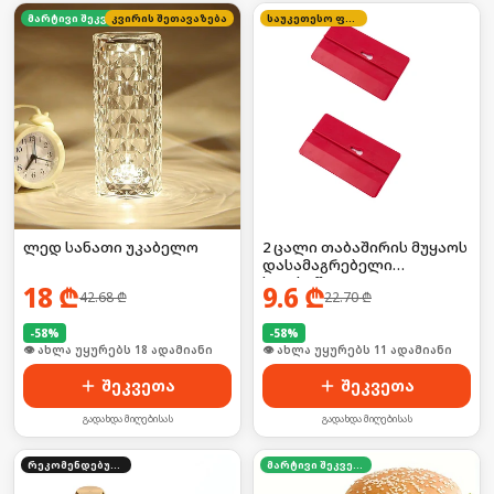
კვირის შეთავაზება
მარტივი შეკვეთა
საუკეთესო ფასი
ლედ სანათი უკაბელო
2 ცალი თაბაშირის მუყაოს
დასამაგრებელი
ხელსაწყო
18
₾
9.6
₾
42.68
₾
22.70
₾
-
58
%
-
58
%
🛒 ბოლო 24სთ-ში იყიდა 24-მა
🛒 ბოლო 24სთ-ში იყიდა 19-მა
შეკვეთა
შეკვეთა
გადახდა მიღებისას
გადახდა მიღებისას
რეკომენდებული
მარტივი შეკვეთა