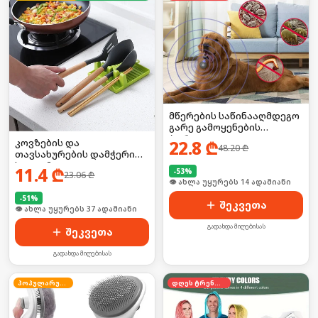
მწერების საწინააღმდეგო
გარე გამოყენების
პორტატული
კოვზების და
22.8
₾
48.20
₾
დამაფრთხობელი
თავსახურების დამჭერი
ელემენტზე
სადგამი
11.4
₾
-
53
%
23.06
₾
🛒 ბოლო 24სთ-ში იყიდა 21-მა
-
51
%
შეკვეთა
🛒 ბოლო 24სთ-ში იყიდა 9-მა
გადახდა მიღებისას
შეკვეთა
გადახდა მიღებისას
პოპულარული
დღეს ტრენდში