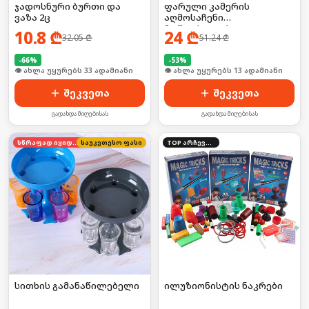
ჯადოსნური ბურთი და
ფარული კამერის
ვაზა 2ც
აღმოსაჩენი
მოწყობილობა
10.8
₾
24
₾
32.05
₾
51.24
₾
-
66
%
-
53
%
🛒 ბოლო 24სთ-ში იყიდა 50-მა
🛒 ბოლო 24სთ-ში იყიდა 19-მა
შეკვეთა
შეკვეთა
გადახდა მიღებისას
გადახდა მიღებისას
სწრაფად იყიდება
საუკეთესო ფასი
TOP არჩევანი
სითხის გამანაწილებელი
ილუზიონისტის ნაკრები