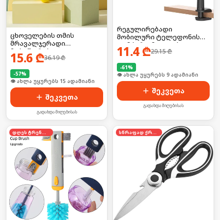
რეგულირებადი
ცხოველების თმის
მობილური ტელეფონის
მრავალჯერადი
დამჭერი, მაგიდის
11.4
₾
მოსაშორებელი
29.15
₾
სამაგრით
15.6
₾
36.19
₾
-
61
%
-
57
%
🛒 ბოლო 24სთ-ში იყიდა 16-მა
🛒 ბოლო 24სთ-ში იყიდა 19-მა
შეკვეთა
შეკვეთა
გადახდა მიღებისას
გადახდა მიღებისას
დღეს ტრენდში
სწრაფად ქრება