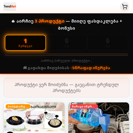
🔥 აირჩიე
3
პროდუქტი
— მიიღე ფასდაკლება +
ბონუსი
🔒
🔒
1
2-Ე
3-Ე
ᲨᲔᲛᲓᲔᲒᲘ
აირჩიე პირველი პროდუქტი ↓
🚚 გადახდა მიღებისას
•
სწრაფად იწურება
პროდუქტი ვერ მოიძებნა — გაეცანით ტრენდულ
პროდუქტებს
პოპულარული
მარაგი იწურება