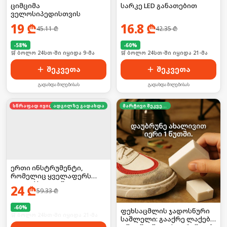
ციმციმა
სარკე LED განათებით
ველოსიპედისთვის
19
₾
16.8
₾
45.11
₾
42.35
₾
-
58
%
-
60
%
🛒 ბოლო 24სთ-ში იყიდა 9-მა
🛒 ბოლო 24სთ-ში იყიდა 21-მა
შეკვეთა
შეკვეთა
გადახდა მიღებისას
გადახდა მიღებისას
სწრაფად იყიდება
ადგილზე გადახდა
მარტივი შეკვეთა
ერთი ინსტრუმენტი,
რომელიც ყველაფერს
აკეთებს — 52-ში-1
24
₾
59.33
₾
უნივერსალური
მოწყობილობა
-
60
%
ფეხსაცმლის ჯადოსნური
🛒 ბოლო 24სთ-ში იყიდა 21-მა
საშლელი: გააქრე ლაქები