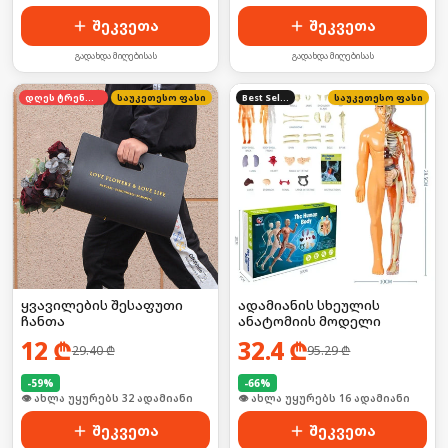
შეკვეთა
შეკვეთა
გადახდა მიღებისას
გადახდა მიღებისას
დღეს ტრენდში
საუკეთესო ფასი
Best Seller
საუკეთესო ფასი
ყვავილების შესაფუთი
ადამიანის სხეულის
ჩანთა
ანატომიის მოდელი
12
₾
32.4
₾
29.40
₾
95.29
₾
-
59
%
-
66
%
🛒 ბოლო 24სთ-ში იყიდა 43-მა
🛒 ბოლო 24სთ-ში იყიდა 21-მა
შეკვეთა
შეკვეთა