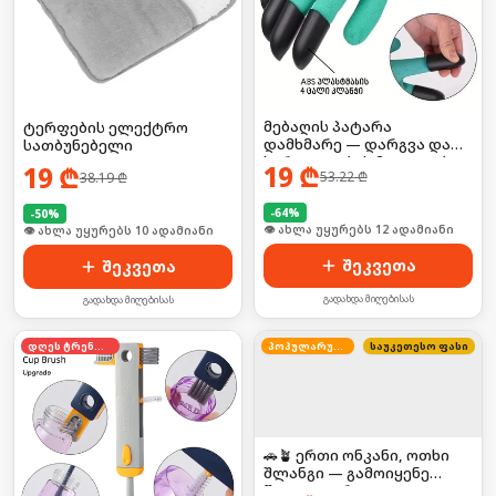
მებაღის პატარა
ტერფების ელექტრო
დამხმარე — დარგვა და
სათბუნებელი
სარეველების მოცილება
19
₾
19
₾
53.22
₾
38.19
₾
უმარტივესად!
-
64
%
-
50
%
🛒 ბოლო 24სთ-ში იყიდა 19-მა
🛒 ბოლო 24სთ-ში იყიდა 12-მა
შეკვეთა
შეკვეთა
გადახდა მიღებისას
გადახდა მიღებისას
დღეს ტრენდში
პოპულარული
საუკეთესო ფასი
🚗🪴 ერთი ონკანი, ოთხი
შლანგი — გამოიყენე
წყალი უფრო