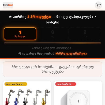
🔥 აირჩიე
3
პროდუქტი
— მიიღე ფასდაკლება +
ბონუსი
🔒
🔒
1
2-Ე
3-Ე
ᲨᲔᲛᲓᲔᲒᲘ
აირჩიე პირველი პროდუქტი ↓
🚚 გადახდა მიღებისას
•
სწრაფად იწურება
პროდუქტი ვერ მოიძებნა — გაეცანით ტრენდულ
პროდუქტებს
საუკეთესო ფასი
დღეს ტრენდში