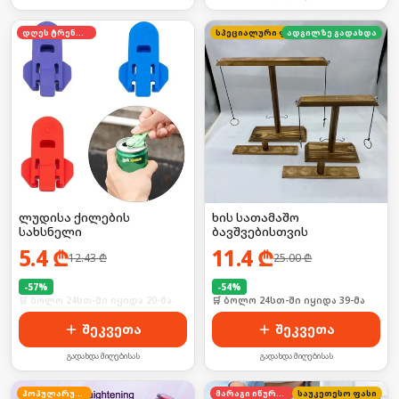
დღეს ტრენდში
სპეციალური ფასი
ადგილზე გადახდა
ლუდისა ქილების
ხის სათამაშო
სახსნელი
ბავშვებისთვის
5.4
₾
11.4
₾
12.43
₾
25.00
₾
-
57
%
-
54
%
🛒 ბოლო 24სთ-ში იყიდა 20-მა
🛒 ბოლო 24სთ-ში იყიდა 39-მა
შეკვეთა
შეკვეთა
გადახდა მიღებისას
გადახდა მიღებისას
პოპულარული
მარაგი იწურება
საუკეთესო ფასი