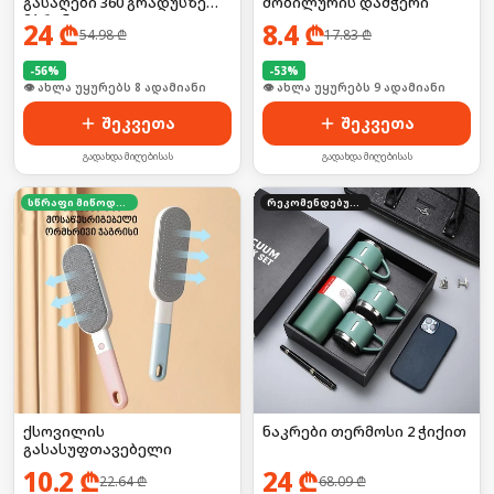
გასაღები 360 გრადუსზე
მობილურის დამჭერი
მბრუნავი
24
₾
8.4
₾
54.98
₾
17.83
₾
-
56
%
-
53
%
🛒 ბოლო 24სთ-ში იყიდა 13-მა
🛒 ბოლო 24სთ-ში იყიდა 16-მა
შეკვეთა
შეკვეთა
გადახდა მიღებისას
გადახდა მიღებისას
სწრაფი მიწოდება
რეკომენდებული
ქსოვილის
ნაკრები თერმოსი 2 ჭიქით
გასასუფთავებელი
10.2
₾
24
₾
22.64
₾
68.09
₾