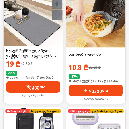
სუპერ შემწოვი, ანტი-
საცხობი ფორმა
ბაქტერიული ჭურჭლის
საშრობი ხალიჩა
19
₾
42.50
₾
10.8
₾
25.03
₾
-
55
%
-
57
%
🛒 ბოლო 24სთ-ში იყიდა 26-მა
🛒 ბოლო 24სთ-ში იყიდა 31-მა
შეკვეთა
შეკვეთა
გადახდა მიღებისას
გადახდა მიღებისას
მარაგი იწურება
სპეციალური ფასი
კვირის შეთავაზება
სწრაფად იყიდება