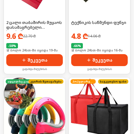
2 ცალი თაბაშირის მუყაოს
ტექნიკის საწმენდი ფუნჯი
დასამაგრებელი
ხელსაწყო
9.6
₾
4.8
₾
22.70
₾
14.06
₾
-
58
%
-
66
%
🛒 ბოლო 24სთ-ში იყიდა 19-მა
🛒 ბოლო 24სთ-ში იყიდა 16-მა
შეკვეთა
შეკვეთა
გადახდა მიღებისას
გადახდა მიღებისას
კვირის შეთავაზება
ადგილზე გადახდა
პოპულარული
საუკეთესო ფასი