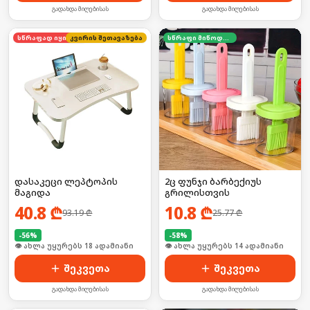
გადახდა მიღებისას
გადახდა მიღებისას
კვირის შეთავაზება
სწრაფად იყიდება
სწრაფი მიწოდება
დასაკეცი ლეპტოპის
2ც ფუნჯი ბარბექიუს
მაგიდა
გრილისთვის
40.8
₾
10.8
₾
93.19
₾
25.77
₾
-
56
%
-
58
%
🛒 ბოლო 24სთ-ში იყიდა 28-მა
🛒 ბოლო 24სთ-ში იყიდა 18-მა
შეკვეთა
შეკვეთა
გადახდა მიღებისას
გადახდა მიღებისას