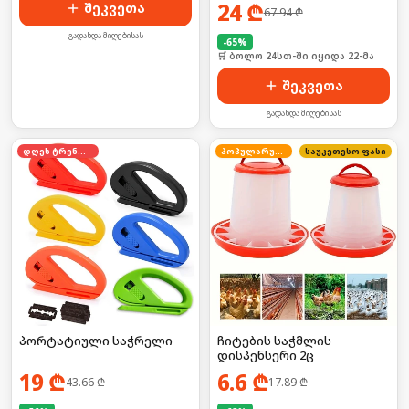
1 წუთში (წყლის გარეშე!) 🚫
24
₾
შეკვეთა
67.94
₾
💧
გადახდა მიღებისას
-
65
%
🛒 ბოლო 24სთ-ში იყიდა 22-მა
შეკვეთა
გადახდა მიღებისას
დღეს ტრენდში
პოპულარული
საუკეთესო ფასი
პორტატიული საჭრელი
ჩიტების საჭმლის
დისპენსერი 2ც
19
₾
6.6
₾
43.66
₾
17.89
₾