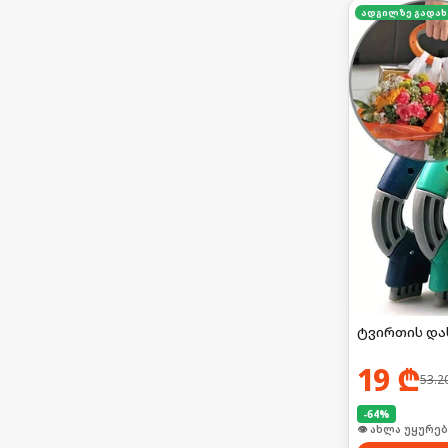
ა
ტვირთის და
19
₾
53.2
-
64
%
🛒 ბოლო 24სთ-შ