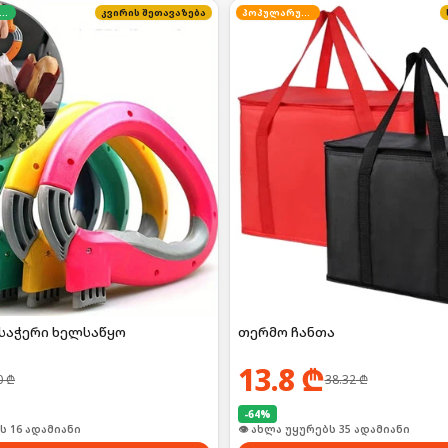
დგილზე გადახდა
კვირის შეთავაზება
პოპულარული
საჭერი ხელსაწყო
თერმო ჩანთა
13.8
₾
0
₾
38.32
₾
-
64
%
ი იყიდა 21-მა
👁 ახლა უყურებს 35 ადამიანი