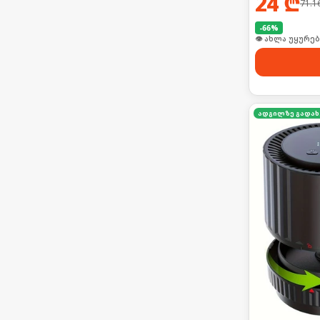
24
₾
71.1
-
66
%
👁 ახლა უყურებ
ა