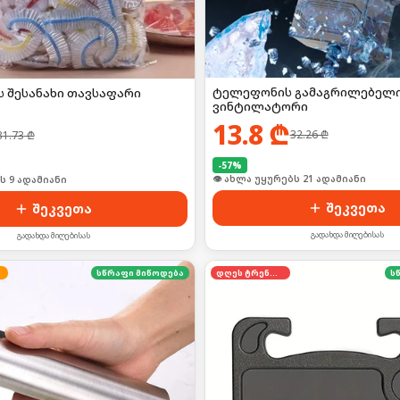
ტელეფონის გამაგრილებელ
ს შესანახი თავსაფარი
ვინტილატორი
13.8
₾
32.26
₾
31.73
₾
-
57
%
👁 ახლა უყურებს 21 ადამიანი
ს 9 ადამიანი
შეკვეთა
შეკვეთა
გადახდა მიღებისას
გადახდა მიღებისას
სწრაფი მიწოდება
დღეს ტრენდში
ს