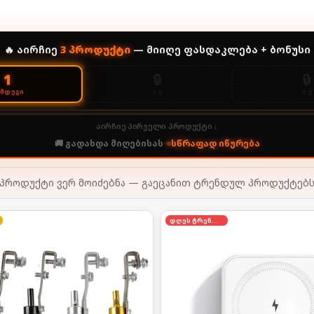
🔥 აირჩიე
3
პროდუქტი
— მიიღე ფასდაკლება + ბონუსი
🔒
🔒
1
2-Ე
3-Ე
ᲔᲛᲓᲔᲒᲘ
აირჩიე პირველი პროდუქტი ↓
🚚 გადახდა მიღებისას
•
სწრაფად იწურება
პროდუქტი ვერ მოიძებნა — გაეცანით ტრენდულ პროდუქტებ
დღეს ტრენდში