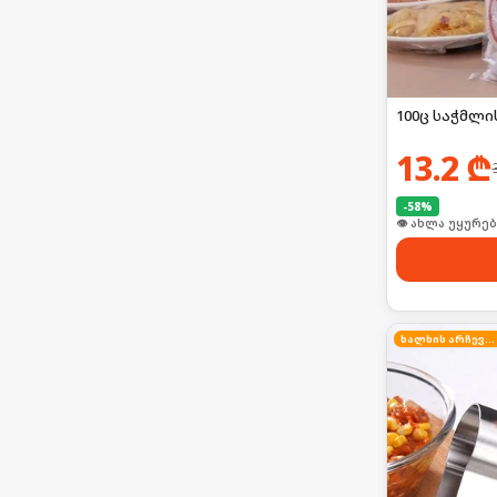
100ც საჭმლი
13.2
₾
-
58
%
👁 ახლა უყურებ
ხალხის არჩევანი