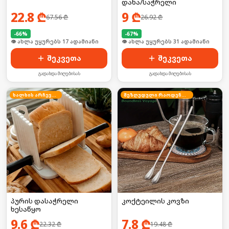
დანა/საჭრელი
22.8
₾
9
₾
67.56
₾
26.92
₾
-
66
%
-
67
%
🛒 ბოლო 24სთ-ში იყიდა 27-მა
🛒 ბოლო 24სთ-ში იყიდა 41-მა
შეკვეთა
შეკვეთა
გადახდა მიღებისას
გადახდა მიღებისას
ხალხის არჩევანი
შეზღუდული რაოდენობა
პურის დასაჭრელი
კოქტეილის კოვზი
ხესაწყო
9.6
₾
7.8
₾
22.32
₾
19.48
₾