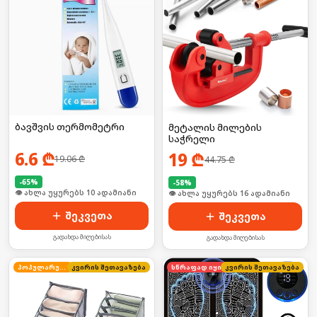
ბავშვის თერმომეტრი
მეტალის მილების
საჭრელი
6.6
₾
19
₾
19.06
₾
44.75
₾
-
65
%
-
58
%
🛒 ბოლო 24სთ-ში იყიდა 21-მა
შეკვეთა
შეკვეთა
გადახდა მიღებისას
გადახდა მიღებისას
პოპულარული
კვირის შეთავაზება
კვირის შეთავაზება
სწრაფად იყიდება