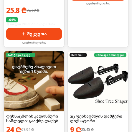
გადახდა მიღებისას
25.8
₾
72.60
₾
-
64
%
🛒 ბოლო 24სთ-ში იყიდა 3-მა
შეკვეთა
გადახდა მიღებისას
მარტივი შეკვეთა
Best Seller
სწრაფი მიწოდება
2ც ფეხსაცმლის დამჭერი
ფეხსაცმლის ჯადოსნური
ფიქსატორი
საშლელი: გააქრე ლაქები
1 წუთში (წყლის გარეშე!) 🚫
9
₾
24
₾
25.45
₾
67.94
₾
💧