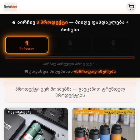
🔥 აირჩიე
3
პროდუქტი
— მიიღე ფასდაკლება +
ბონუსი
🔒
🔒
1
2-Ე
3-Ე
ᲨᲔᲛᲓᲔᲒᲘ
აირჩიე პირველი პროდუქტი ↓
🚚 გადახდა მიღებისას
•
სწრაფად იწურება
პროდუქტი ვერ მოიძებნა — გაეცანით ტრენდულ
პროდუქტებს
რეკომენდებული
ხალხის არჩევანი
საუკეთესო ფასი