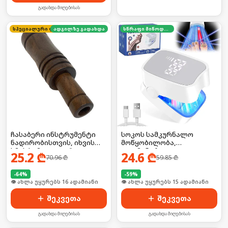
გადახდა მიღებისას
სპეციალური ფასი
ადგილზე გადახდა
სწრაფი მიწოდება
ჩასაბერი ინსტრუმენტი
სოკოს სამკურნალო
ნადირობისთვის, იხვის
მოწყობილობა,
ხმის სიმულატორი
ელემენტზე
25.2
₾
24.6
₾
70.96
₾
59.85
₾
-
64
%
-
59
%
🛒 ბოლო 24სთ-ში იყიდა 21-მა
🛒 ბოლო 24სთ-ში იყიდა 22-მა
შეკვეთა
შეკვეთა
გადახდა მიღებისას
გადახდა მიღებისას