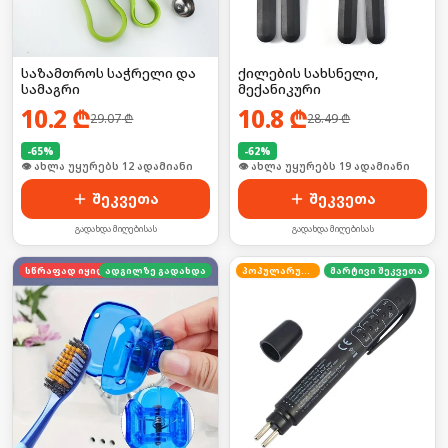
საზამთროს საჭრელი და
ქილების სახსნელი,
სამაგრი
მექანიკური
10.2
₾
10.8
₾
29.07
₾
28.49
₾
-
65
%
-
62
%
🛒 ბოლო 24სთ-ში იყიდა 21-მა
🛒 ბოლო 24სთ-ში იყიდა 31-მა
შეკვეთა
შეკვეთა
გადახდა მიღებისას
გადახდა მიღებისას
სწრაფად იყიდება
ადგილზე გადახდა
პოპულარული
მარტივი შეკვეთა