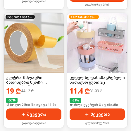
გადახდა მიღებისას
გადახდა მიღებისას
რეკომენდებული
ხალხის არჩევანი
ულტრა-მძლავრი
კედელზე დასამაგრებელი
ბადისებრი სკოჩი:
სათავსო ყუთი 2ც
დააფიქსირე
19
₾
11.4
₾
44.12
₾
31.09
₾
ხალიჩებიდან დაწყებული,
მძიმე ტექნიკით
დამთავრებული! 🦍💥
-
57
%
-
63
%
🛒 ბოლო 24სთ-ში იყიდა 11-მა
🛒 ბოლო 24სთ-ში იყიდა 16-მა
შეკვეთა
შეკვეთა
გადახდა მიღებისას
გადახდა მიღებისას