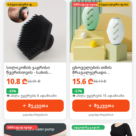
სპეციალური ფასი
სწრაფად იყიდება
სპეციალური ფასი
სილიკონის ჯაგრისი
ცხოველების თმის
წვერისთვის - სახის
მრავალჯერადი
მასაჟორი სკრაბი
მოსაშორებელი
10.8
₾
15.6
₾
23.91
₾
36.19
₾
-
55
%
-
57
%
🛒 ბოლო 24სთ-ში იყიდა 16-მა
🛒 ბოლო 24სთ-ში იყიდა 19-მა
შეკვეთა
შეკვეთა
გადახდა მიღებისას
გადახდა მიღებისას
სწრაფად იყიდება
ადგილზე გადახდა