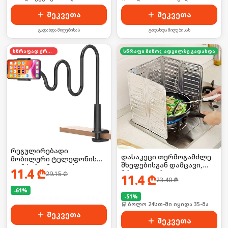
შეკვეთა
შეკვეთა
გადახდა მიღებისას
გადახდა მიღებისას
სწრაფად ქრება
სწრაფი მიწოდება
ადგილზე გადახდა
რეგულირებადი
დასაკეცი თერმოგამძლე
მობილური ტელეფონის
შხეფებისგან დამცავი,
დამჭერი, მაგიდის
11.4
₾
მრავალჯერადი
29.15
₾
სამაგრით
11.4
₾
23.40
₾
-
61
%
-
51
%
🛒 ბოლო 24სთ-ში იყიდა 16-მა
🛒 ბოლო 24სთ-ში იყიდა 35-მა
შეკვეთა
შეკვეთა