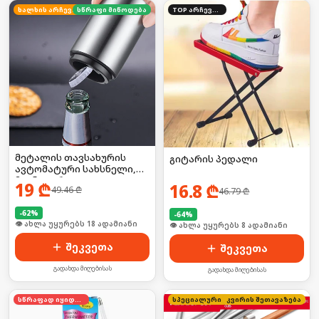
ხალხის არჩევანი
სწრაფი მიწოდება
TOP არჩევანი
მეტალის თავსახურის
გიტარის პედალი
ავტომატური სახსნელი,
მაგნიტური
19
₾
16.8
₾
49.46
₾
46.79
₾
-
62
%
-
64
%
🛒 ბოლო 24სთ-ში იყიდა 25-მა
🛒 ბოლო 24სთ-ში იყიდა 8-მა
შეკვეთა
შეკვეთა
გადახდა მიღებისას
გადახდა მიღებისას
სწრაფად იყიდება
კვირის შეთავაზება
სპეციალური ფასი