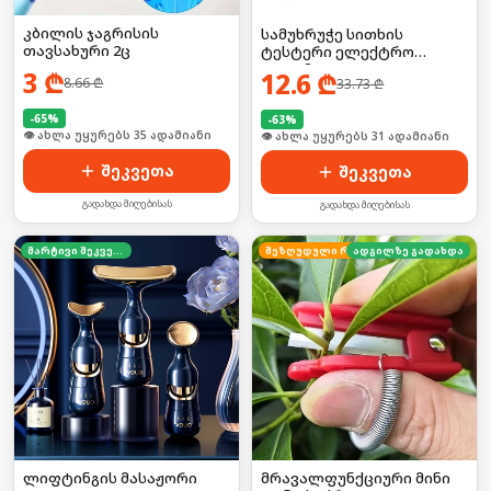
კბილის ჯაგრისის
სამუხრუჭე სითხის
თავსახური 2ც
ტესტერი ელექტრო
კალამი
3
₾
12.6
₾
8.66
₾
33.73
₾
-
65
%
-
63
%
🛒 ბოლო 24სთ-ში იყიდა 53-მა
🛒 ბოლო 24სთ-ში იყიდა 42-მა
შეკვეთა
შეკვეთა
გადახდა მიღებისას
გადახდა მიღებისას
მარტივი შეკვეთა
ადგილზე გადახდა
შეზღუდული რაოდენობა
ლიფტინგის მასაჟორი
მრავალფუნქციური მინი