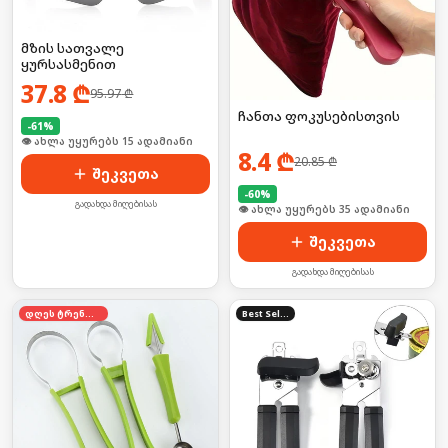
მზის სათვალე
ყურსასმენით
37.8
₾
95.97
₾
ჩანთა ფოკუსებისთვის
-
61
%
🛒 ბოლო 24სთ-ში იყიდა 19-მა
8.4
₾
20.85
₾
შეკვეთა
-
60
%
გადახდა მიღებისას
🛒 ბოლო 24სთ-ში იყიდა 46-მა
შეკვეთა
გადახდა მიღებისას
დღეს ტრენდში
Best Seller