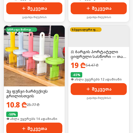
შეკვეთა
შეკვეთა
გადახდა მიღებისას
გადახდა მიღებისას
სწრაფი მიწოდება
სპეციალური ფასი
⚖️ ბარგის პორტატული
ციფრული სასწორი — თან
წაიღე ყველგან!
19
₾
54.47
₾
-
65
%
🛒 ბოლო 24სთ-ში იყიდა 19-მა
შეკვეთა
2ც ფუნჯი ბარბექიუს
გრილისთვის
გადახდა მიღებისას
10.8
₾
25.77
₾
-
58
%
🛒 ბოლო 24სთ-ში იყიდა 18-მა
შეკვეთა