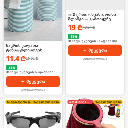
🚗🪴 ერთი ონკანი, ოთხი
შლანგი — გამოიყენე
წყალი უფრო
19
₾
40.34
₾
კომფორტულად!
-
53
%
🛒 ბოლო 24სთ-ში იყიდა 19-მა
ნაჭრის კალათა
ტანსაცმლისთვის
შეკვეთა
11.4
₾
26.92
₾
გადახდა მიღებისას
-
58
%
🛒 ბოლო 24სთ-ში იყიდა 54-მა
შეკვეთა
გადახდა მიღებისას
სპეციალური ფასი
საუკეთესო ფასი
დღეს ტრენდში
საუკეთესო ფასი