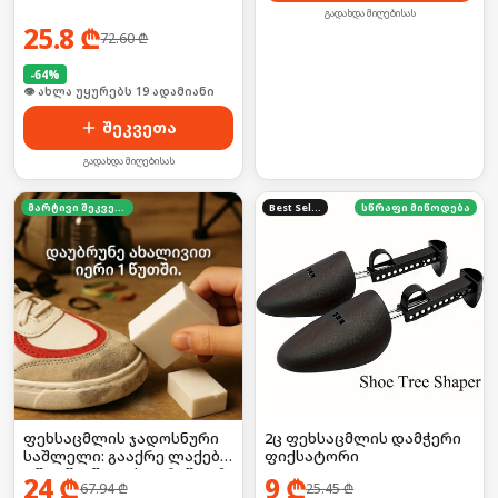
გადახდა მიღებისას
25.8
₾
72.60
₾
-
64
%
🛒 ბოლო 24სთ-ში იყიდა 3-მა
შეკვეთა
გადახდა მიღებისას
მარტივი შეკვეთა
Best Seller
სწრაფი მიწოდება
2ც ფეხსაცმლის დამჭერი
ფეხსაცმლის ჯადოსნური
ფიქსატორი
საშლელი: გააქრე ლაქები
1 წუთში (წყლის გარეშე!) 🚫
9
₾
24
₾
25.45
₾
67.94
₾
💧