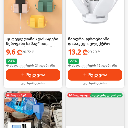
2ც ტელეფონის დასადები
ნათურა, ფრთებიანი
წებოვანი სამაგრით,
დასაკეცი, ელექტრო
იდეალურია ტელეფონის
9.6
₾
13.2
₾
20.72
₾
29.20
₾
დასატენად
-
54
%
-
55
%
🛒 ბოლო 24სთ-ში იყიდა 31-მა
🛒 ბოლო 24სთ-ში იყიდა 21-მა
შეკვეთა
შეკვეთა
გადახდა მიღებისას
გადახდა მიღებისას
მარაგი იწურება
სწრაფად იყიდება
ადგილზე გადახდა