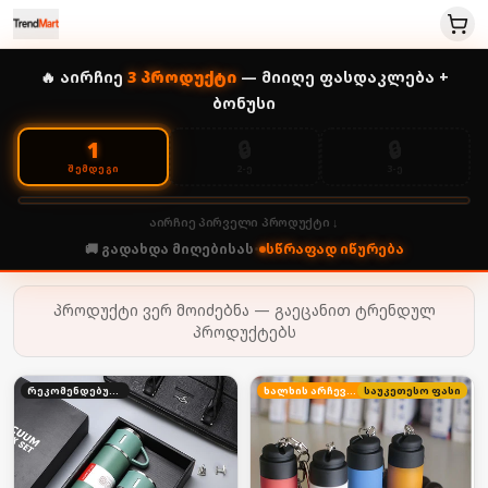
🔥 აირჩიე
3
პროდუქტი
— მიიღე ფასდაკლება +
ბონუსი
🔒
🔒
1
2-Ე
3-Ე
ᲨᲔᲛᲓᲔᲒᲘ
აირჩიე პირველი პროდუქტი ↓
🚚 გადახდა მიღებისას
•
სწრაფად იწურება
პროდუქტი ვერ მოიძებნა — გაეცანით ტრენდულ
პროდუქტებს
რეკომენდებული
ხალხის არჩევანი
საუკეთესო ფასი