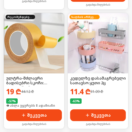
გადახდა მიღებისას
გადახდა მიღებისას
რეკომენდებული
ხალხის არჩევანი
ულტრა-მძლავრი
კედელზე დასამაგრებელი
ბადისებრი სკოჩი:
სათავსო ყუთი 2ც
დააფიქსირე
19
₾
11.4
₾
44.12
₾
31.09
₾
ხალიჩებიდან დაწყებული,
მძიმე ტექნიკით
დამთავრებული! 🦍💥
-
57
%
-
63
%
🛒 ბოლო 24სთ-ში იყიდა 11-მა
🛒 ბოლო 24სთ-ში იყიდა 16-მა
შეკვეთა
შეკვეთა
გადახდა მიღებისას
გადახდა მიღებისას