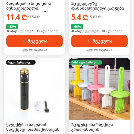
ბადისებრი ნივთების
2ც კედელზე
შესაკეთებელი
დასამაგრებელი კაუჭები
თვითწებვადი ლენტი
11.4
₾
5.4
₾
23.54
₾
15.83
₾
-
52
%
-
66
%
🛒 ბოლო 24სთ-ში იყიდა 25-მა
🛒 ბოლო 24სთ-ში იყიდა 52-მა
შეკვეთა
შეკვეთა
გადახდა მიღებისას
გადახდა მიღებისას
რეკომენდებული
სწრაფი მიწოდება
ელექტრო ბალახის
2ც ფუნჯი ბარბექიუს
საფქვავი თამბაქოსთვის
გრილისთვის