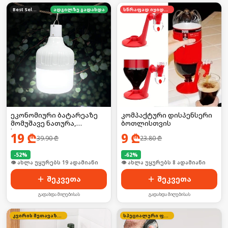
Best Seller
ადგილზე გადახდა
სწრაფად იყიდება
ეკონომიური ბატარეაზე
კომპაქტური დისპენსერი
მომუშავე ნათურა,
ბოთლისთვის
საკიდით
19
₾
9
₾
39.90
₾
23.80
₾
-
52
%
-
62
%
🛒 ბოლო 24სთ-ში იყიდა 3-მა
🛒 ბოლო 24სთ-ში იყიდა 10-მა
შეკვეთა
შეკვეთა
გადახდა მიღებისას
გადახდა მიღებისას
კვირის შეთავაზება
სპეციალური ფასი