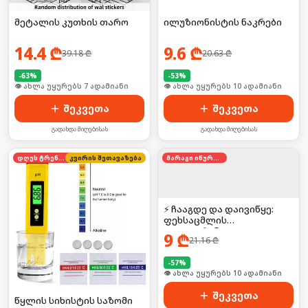
მეტალის კუთხის თარო
ილუზიონისტის ნაკრები
14.4
₾
9.6
₾
39.18
₾
20.63
₾
-
63
%
-
53
%
🛒 ბოლო 24სთ-ში იყიდა 13-მა
🛒 ბოლო 24სთ-ში იყიდა 18-მა
შეკვეთა
შეკვეთა
გადახდა მიღებისას
გადახდა მიღებისას
დღეს ტრენდში
კვირის შეთავაზება
მარაგი იწურება
⚡ ჩააგდე და დაივიწყე:
ფეხსაცმლის
დეოდორანტი
9
₾
21.16
₾
-
57
%
🛒 ბოლო 24სთ-ში იყიდა 17-მა
შეკვეთა
წყლის სიხისტის საზომი