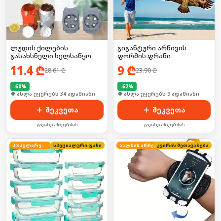
ლუდის ქილების
გიგანტური არწივის
გასახსნელი ხელსაწყო
ფორმის ფრანი
11.4
₾
9
₾
28.61
₾
23.90
₾
-
60
%
-
62
%
🛒 ბოლო 24სთ-ში იყიდა 51-მა
🛒 ბოლო 24სთ-ში იყიდა 11-მა
შეკვეთა
შეკვეთა
გადახდა მიღებისას
გადახდა მიღებისას
პოპულარული
სპეციალური ფასი
ხალხის არჩევანი
კვირის შეთავაზება