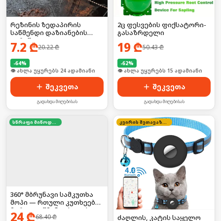
რეზინის ზედაპირის
2ც ფესვების ფიქსატორი-
საწმენდი დაზიანების
გასაზრდელი
გარეშე
7.2
₾
19
₾
20.22
₾
50.43
₾
-
64
%
-
62
%
🛒 ბოლო 24სთ-ში იყიდა 31-მა
🛒 ბოლო 24სთ-ში იყიდა 23-მა
შეკვეთა
შეკვეთა
გადახდა მიღებისას
გადახდა მიღებისას
სწრაფი მიწოდება
კვირის შეთავაზება
360° მბრუნავი სამკუთხა
მოპი — რთული კუთხეების
მარტივი წმენდისთვის,
24
₾
68.40
₾
ძაღლის, კატის საყელო
მოყვება მრავალჯერადი