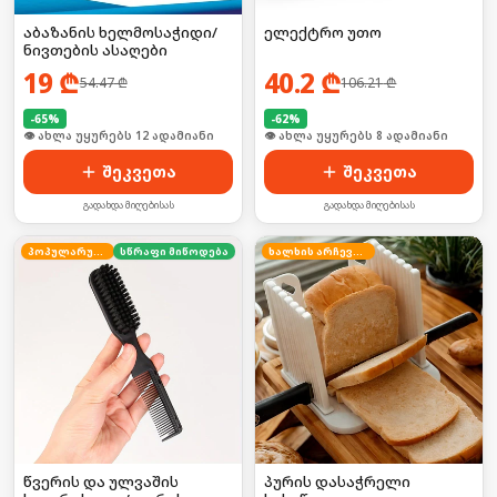
აბაზანის ხელმოსაჭიდი/
ელექტრო უთო
ნივთების ასაღები
19
₾
40.2
₾
54.47
₾
106.21
₾
-
65
%
-
62
%
🛒 ბოლო 24სთ-ში იყიდა 15-მა
🛒 ბოლო 24სთ-ში იყიდა 9-მა
შეკვეთა
შეკვეთა
გადახდა მიღებისას
გადახდა მიღებისას
პოპულარული
სწრაფი მიწოდება
ხალხის არჩევანი
წვერის და ულვაშის
პურის დასაჭრელი