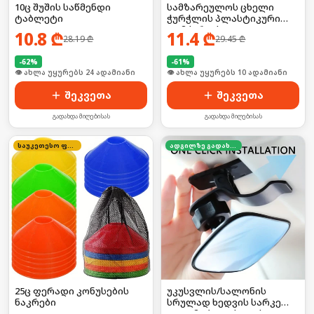
10ც შუშის საწმენდი
სამზარეულოს ცხელი
ტაბლეტი
ჭურჭლის პლასტიკური
დამჭერი/ საკიდი
10.8
₾
11.4
₾
28.19
₾
29.45
₾
-
62
%
-
61
%
🛒 ბოლო 24სთ-ში იყიდა 31-მა
🛒 ბოლო 24სთ-ში იყიდა 18-მა
შეკვეთა
შეკვეთა
გადახდა მიღებისას
გადახდა მიღებისას
საუკეთესო ფასი
ადგილზე გადახდა
25ც ფერადი კონუსების
უკუსვლის/სალონის
ნაკრები
სრულად ხედვის სარკე
ავტომობილისთვის