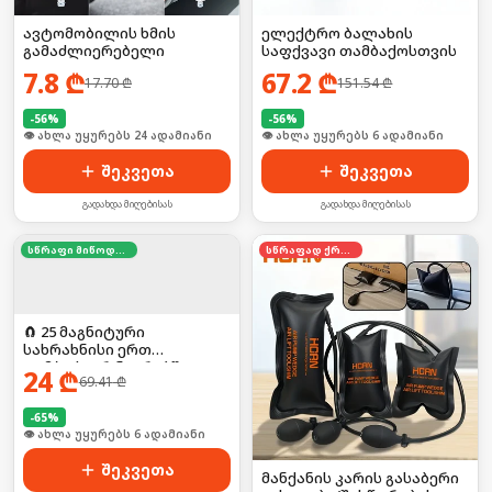
ავტომობილის ხმის
ელექტრო ბალახის
გამაძლიერებელი
საფქვავი თამბაქოსთვის
7.8
₾
67.2
₾
17.70
₾
151.54
₾
-
56
%
-
56
%
🛒 ბოლო 24სთ-ში იყიდა 37-მა
🛒 ბოლო 24სთ-ში იყიდა 9-მა
შეკვეთა
შეკვეთა
გადახდა მიღებისას
გადახდა მიღებისას
სწრაფი მიწოდება
სწრაფად ქრება
🧲 25 მაგნიტური
სახრახნისი ერთ
კომპაქტურ ნაკრებში!
24
₾
69.41
₾
-
65
%
🛒 ბოლო 24სთ-ში იყიდა 9-მა
შეკვეთა
მანქანის კარის გასაბერი