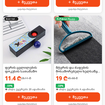
შეკვეთა
შეკვეთა
გადახდა მიღებისას
გადახდა მიღებისას
Best Seller
მარტივი შეკვეთა
ფერის ცვლილების
მტვრის და ძაფების
ფოკუსის სათამაშო
მოსაშორებელი ხელსაწყო
ნაჭრებისთვის 2ც
11.4
₾
19
₾
28.11
₾
45.68
₾
-
59
%
-
58
%
🛒 ბოლო 24სთ-ში იყიდა 32-მა
🛒 ბოლო 24სთ-ში იყიდა 5-მა
შეკვეთა
შეკვეთა
გადახდა მიღებისას
გადახდა მიღებისას