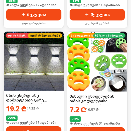
-
55
%
-
58
%
🛒 ბოლო 24სთ-ში იყიდა 21-მა
🛒 ბოლო 24სთ-ში იყიდა 24-მა
შეკვეთა
შეკვეთა
გადახდა მიღებისას
გადახდა მიღებისას
დღეს ტრენდში
კვირის შეთავაზება
სწრაფი მიწოდება
შეზღუდული რაოდენობა
მზის ენერგიაზე
შინაური ცხოველების
დამუხტვადი გარე
თმის კოლექტორი
ფასადის განათება
სარეცხისათვის 2ც
19.2
₾
7.2
₾
46.35
₾
16.97
₾
-
59
%
-
58
%
🛒 ბოლო 24სთ-ში იყიდა 22-მა
🛒 ბოლო 24სთ-ში იყიდა 42-მა