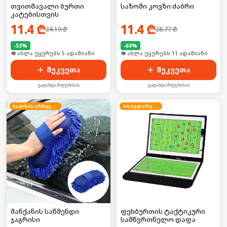
თვითმავალი ბურთი
საზომი კოვზი ძაბრი
კატებისთვის
11.4
₾
11.4
₾
24.19
₾
28.77
₾
-
53
%
-
60
%
🛒 ბოლო 24სთ-ში იყიდა 11-მა
🛒 ბოლო 24სთ-ში იყიდა 14-მა
შეკვეთა
შეკვეთა
გადახდა მიღებისას
გადახდა მიღებისას
ხალხის არჩევანი
პოპულარული
მანქანის საწმენდი
ფეხბურთის ტაქტიკური
ჯაგრისი
სამწვრთნელო დაფა