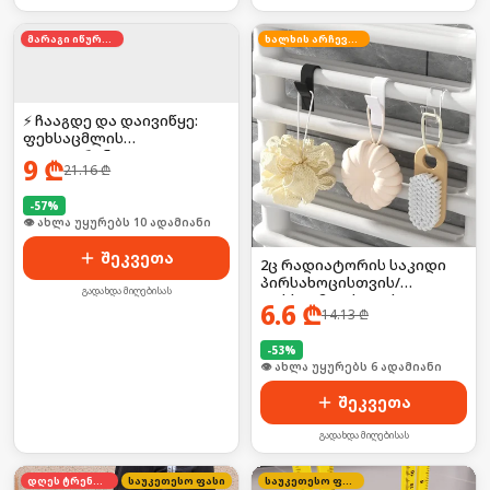
მარაგი იწურება
ხალხის არჩევანი
⚡ ჩააგდე და დაივიწყე:
ფეხსაცმლის
დეოდორანტი
9
₾
21.16
₾
-
57
%
🛒 ბოლო 24სთ-ში იყიდა 17-მა
შეკვეთა
2ც რადიატორის საკიდი
პირსახოცისთვის/
გადახდა მიღებისას
ფეხსაცმლისთვის
6.6
₾
14.13
₾
-
53
%
🛒 ბოლო 24სთ-ში იყიდა 54-მა
შეკვეთა
გადახდა მიღებისას
დღეს ტრენდში
საუკეთესო ფასი
საუკეთესო ფასი