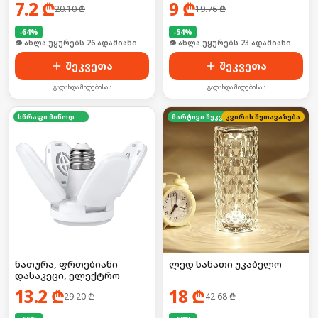
7.2
₾
9
₾
20.10
₾
19.76
₾
-
64
%
-
54
%
🛒 ბოლო 24სთ-ში იყიდა 34-მა
🛒 ბოლო 24სთ-ში იყიდა 30-მა
შეკვეთა
შეკვეთა
გადახდა მიღებისას
გადახდა მიღებისას
სწრაფი მიწოდება
კვირის შეთავაზება
მარტივი შეკვეთა
ნათურა, ფრთებიანი
ლედ სანათი უკაბელო
დასაკეცი, ელექტრო
13.2
₾
18
₾
29.20
₾
42.68
₾