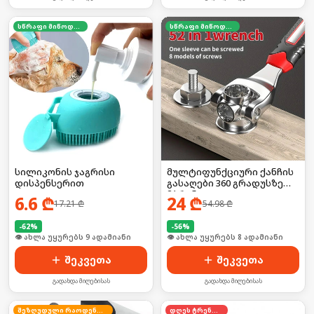
სწრაფი მიწოდება
სწრაფი მიწოდება
სილიკონის ჯაგრისი
მულტიფუნქციური ქანჩის
დისპენსერით
გასაღები 360 გრადუსზე
მბრუნავი
6.6
₾
24
₾
17.21
₾
54.98
₾
-
62
%
-
56
%
🛒 ბოლო 24სთ-ში იყიდა 11-მა
🛒 ბოლო 24სთ-ში იყიდა 13-მა
შეკვეთა
შეკვეთა
გადახდა მიღებისას
გადახდა მიღებისას
შეზღუდული რაოდენობა
დღეს ტრენდში