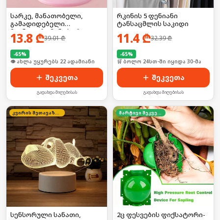
სარკე, მანათობელი,
რკინის 5 ფენიანი
გამადიდებელი
ტანსაცმლის საკიდი
მაგნიტური მინი სარკით,
13.8
₾
11.4
₾
39.01
₾
32.39
₾
ელექტრო
-
65
%
-
65
%
🛒 ბოლო 24სთ-ში იყიდა 28-მა
🛒 ბოლო 24სთ-ში იყიდა 30-მა
შეკვეთა
შეკვეთა
გადახდა მიღებისას
გადახდა მიღებისას
კვირის შეთავაზება
მარტივი შეკვეთა
სენსორული სანათი,
2ც ფესვების ფიქსატორი-