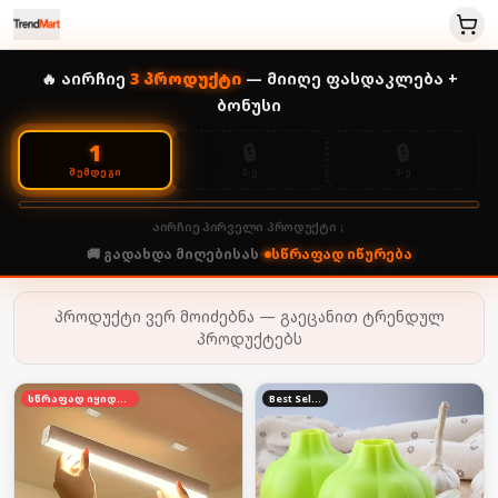
🔥 აირჩიე
3
პროდუქტი
— მიიღე ფასდაკლება +
ბონუსი
🔒
🔒
1
2-Ე
3-Ე
ᲨᲔᲛᲓᲔᲒᲘ
აირჩიე პირველი პროდუქტი ↓
🚚 გადახდა მიღებისას
•
სწრაფად იწურება
პროდუქტი ვერ მოიძებნა — გაეცანით ტრენდულ
პროდუქტებს
სწრაფად იყიდება
Best Seller