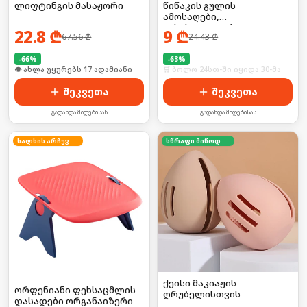
ლიფტინგის მასაჟორი
წიწაკის გულის
ამოსაღები,
გასასუფთავებელი
22.8
₾
9
₾
67.56
₾
24.43
₾
-
66
%
-
63
%
🛒 ბოლო 24სთ-ში იყიდა 27-მა
🛒 ბოლო 24სთ-ში იყიდა 30-მა
შეკვეთა
შეკვეთა
გადახდა მიღებისას
გადახდა მიღებისას
ხალხის არჩევანი
სწრაფი მიწოდება
ქეისი მაკიაჟის
ორფენიანი ფეხსაცმლის
ღრუბელისთვის
დასადები ორგანაიზერი