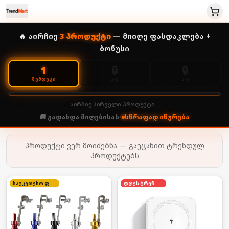
🔥 აირჩიე
3
პროდუქტი
— მიიღე ფასდაკლება +
ბონუსი
🔒
🔒
1
2-Ე
3-Ე
ᲨᲔᲛᲓᲔᲒᲘ
აირჩიე პირველი პროდუქტი ↓
🚚 გადახდა მიღებისას
•
სწრაფად იწურება
პროდუქტი ვერ მოიძებნა — გაეცანით ტრენდულ
პროდუქტებს
საუკეთესო ფასი
დღეს ტრენდში