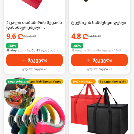
2 ცალი თაბაშირის მუყაოს
ტექნიკის საწმენდი ფუნჯი
დასამაგრებელი
ხელსაწყო
9.6
₾
4.8
₾
22.70
₾
14.06
₾
-
58
%
-
66
%
🛒 ბოლო 24სთ-ში იყიდა 19-მა
🛒 ბოლო 24სთ-ში იყიდა 16-მა
შეკვეთა
შეკვეთა
გადახდა მიღებისას
გადახდა მიღებისას
კვირის შეთავაზება
ადგილზე გადახდა
პოპულარული
საუკეთესო ფასი