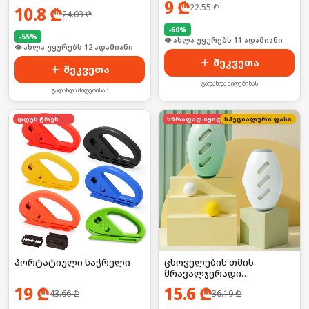
9
₾
22.55
₾
10.8
₾
24.03
₾
-
60
%
-
55
%
🛒 ბოლო 24სთ-ში იყიდა 14-მა
🛒 ბოლო 24სთ-ში იყიდა 16-მა
შეკვეთა
შეკვეთა
გადახდა მიღებისას
გადახდა მიღებისას
დღეს ტრენდში
სწრაფად იყიდება
სპეციალური ფასი
პორტატიული საჭრელი
ცხოველების თმის
მრავალჯერადი
მოსაშორებელი
19
₾
15.6
₾
43.66
₾
36.19
₾