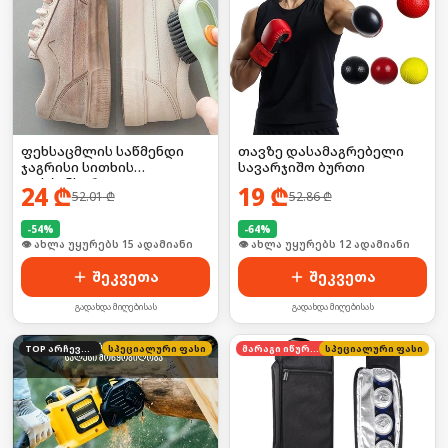
ფეხსაცმლის საწმენდი
თავზე დასამაგრებელი
ჯაგრისი სითხის
სავარჯიშო ბურთი
დისპენსერით
24
₾
19
₾
52.01
₾
52.86
₾
-
54
%
-
64
%
🛒 ბოლო 24სთ-ში იყიდა 20-მა
🛒 ბოლო 24სთ-ში იყიდა 19-მა
შეკვეთა
შეკვეთა
გადახდა მიღებისას
გადახდა მიღებისას
TOP არჩევანი
სპეციალური ფასი
მარაგი იწურება
სპეციალური ფასი