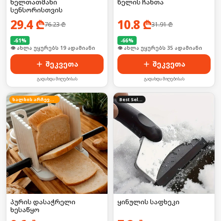
ხელთათმანი
წელის ჩანთა
სენსორისთვის
29.4
₾
10.8
₾
76.23
₾
31.91
₾
-
61
%
-
66
%
🛒 ბოლო 24სთ-ში იყიდა 2-მა
🛒 ბოლო 24სთ-ში იყიდა 46-მა
შეკვეთა
შეკვეთა
გადახდა მიღებისას
გადახდა მიღებისას
ხალხის არჩევანი
Best Seller
პურის დასაჭრელი
ყინულის საფხეკი
ხესაწყო