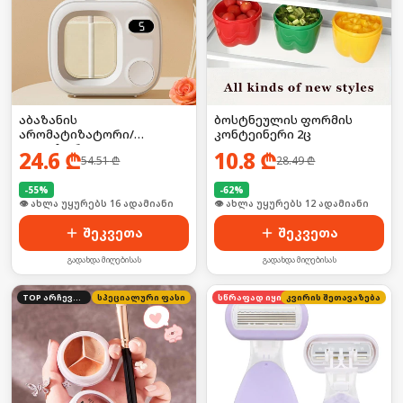
აბაზანის
ბოსტნეულის ფორმის
არომატიზატორი/
კონტეინერი 2ც
დიფუზორი
24.6
₾
10.8
₾
54.51
₾
28.49
₾
-
55
%
-
62
%
🛒 ბოლო 24სთ-ში იყიდა 21-მა
🛒 ბოლო 24სთ-ში იყიდა 20-მა
შეკვეთა
შეკვეთა
გადახდა მიღებისას
გადახდა მიღებისას
TOP არჩევანი
სპეციალური ფასი
კვირის შეთავაზება
სწრაფად იყიდება