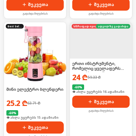
შეკვეთა
შეკვეთა
გადახდა მიღებისას
გადახდა მიღებისას
Best Seller
სწრაფად იყიდება
ადგილზე გადახდა
ერთი ინსტრუმენტი,
რომელიც ყველაფერს
აკეთებს — 52-ში-1
24
₾
59.33
₾
უნივერსალური
მოწყობილობა
-
60
%
მინი ელექტრო ბლენდერი
🛒 ბოლო 24სთ-ში იყიდა 21-მა
25.2
₾
შეკვეთა
63.71
₾
გადახდა მიღებისას
-
60
%
🛒 ბოლო 24სთ-ში იყიდა 22-მა
შეკვეთა