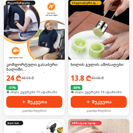
რეკომენდებული
სპეციალური ფასი
კომფორტული გასაბერი
ხილის გულის ამოსაღები
ბალიში
მოგზაურობისთვის
24
₾
13.8
₾
48.58
₾
40.06
₾
-
51
%
-
66
%
🛒 ბოლო 24სთ-ში იყიდა 19-მა
🛒 ბოლო 24სთ-ში იყიდა 25-მა
შეკვეთა
შეკვეთა
გადახდა მიღებისას
გადახდა მიღებისას
Best Seller
სწრაფად იყიდება