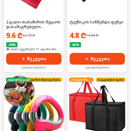
2 ცალი თაბაშირის მუყაოს
ტექნიკის საწმენდი ფუნჯი
დასამაგრებელი
ხელსაწყო
9.6
₾
4.8
₾
22.70
₾
14.06
₾
-
58
%
-
66
%
🛒 ბოლო 24სთ-ში იყიდა 19-მა
🛒 ბოლო 24სთ-ში იყიდა 16-მა
შეკვეთა
შეკვეთა
გადახდა მიღებისას
გადახდა მიღებისას
კვირის შეთავაზება
ადგილზე გადახდა
პოპულარული
საუკეთესო ფასი