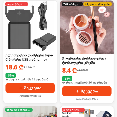
დღეს ტრენდში
TOP არჩევანი
სპეციალური ფასი
ელემენტის დამტენი type-
3 ფერიანი ქონსილერი /
C პორტი USB კაბელით
ტონალური კრემი
18.6
₾
43.64
₾
8.4
₾
24.09
₾
-
57
%
-
65
%
🛒 ბოლო 24სთ-ში იყიდა 17-მა
🛒 ბოლო 24სთ-ში იყიდა 54-მა
შეკვეთა
შეკვეთა
გადახდა მიღებისას
გადახდა მიღებისას
სწრაფი მიწოდება
დღეს ტრენდში