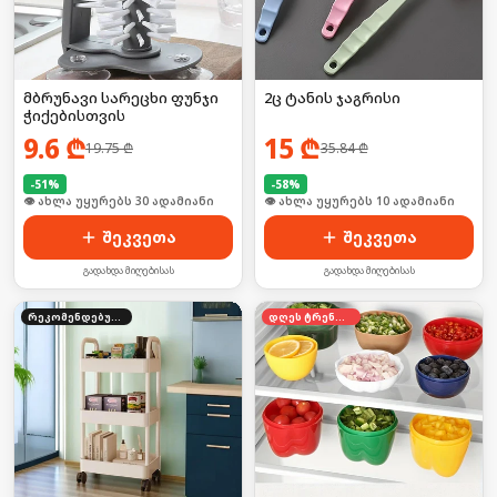
მბრუნავი სარეცხი ფუნჯი
2ც ტანის ჯაგრისი
ჭიქებისთვის
9.6
₾
15
₾
19.75
₾
35.84
₾
-
51
%
-
58
%
🛒 ბოლო 24სთ-ში იყიდა 40-მა
👁 ახლა უყურებს 10 ადამიანი
შეკვეთა
შეკვეთა
გადახდა მიღებისას
გადახდა მიღებისას
რეკომენდებული
დღეს ტრენდში