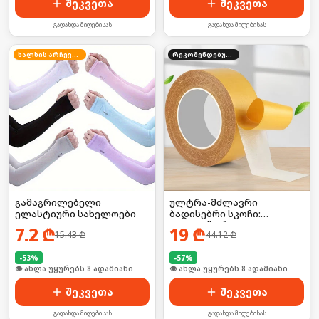
შეკვეთა
შეკვეთა
გადახდა მიღებისას
გადახდა მიღებისას
ხალხის არჩევანი
რეკომენდებული
გამაგრილებელი
ულტრა-მძლავრი
ელასტიური სახელოები
ბადისებრი სკოჩი:
დააფიქსირე
7.2
₾
19
₾
15.43
₾
44.12
₾
ხალიჩებიდან დაწყებული,
მძიმე ტექნიკით
-
53
%
დამთავრებული! 🦍💥
-
57
%
🛒 ბოლო 24სთ-ში იყიდა 15-მა
🛒 ბოლო 24სთ-ში იყიდა 11-მა
შეკვეთა
შეკვეთა
გადახდა მიღებისას
გადახდა მიღებისას