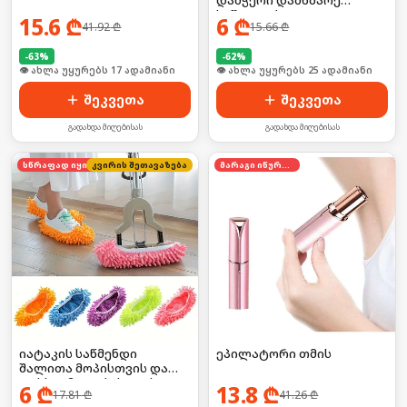
საშუალება
15.6
₾
6
₾
41.92
₾
15.66
₾
-
63
%
-
62
%
🛒 ბოლო 24სთ-ში იყიდა 23-მა
🛒 ბოლო 24სთ-ში იყიდა 39-მა
შეკვეთა
შეკვეთა
გადახდა მიღებისას
გადახდა მიღებისას
კვირის შეთავაზება
სწრაფად იყიდება
მარაგი იწურება
იატაკის საწმენდი
ეპილატორი თმის
შალითა მოპისთვის და
ფეხსაცმელებისთვის 2ც
6
₾
13.8
₾
17.81
₾
41.26
₾