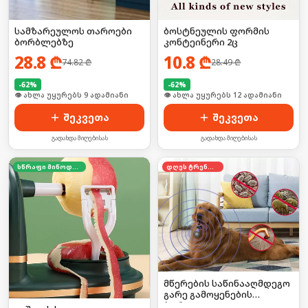
სამზარეულოს თაროები
ბოსტნეულის ფორმის
ბორბლებზე
კონტეინერი 2ც
28.8
₾
10.8
₾
74.82
₾
28.49
₾
-
62
%
-
62
%
🛒 ბოლო 24სთ-ში იყიდა 13-მა
🛒 ბოლო 24სთ-ში იყიდა 20-მა
შეკვეთა
შეკვეთა
გადახდა მიღებისას
გადახდა მიღებისას
სწრაფი მიწოდება
დღეს ტრენდში
მწერების საწინააღმდეგო
გარე გამოყენების
პორტატული