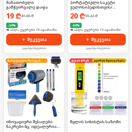
მანათობელი
პორტატიული საკეტი
გამჭვირვალე დაფა
ველოსიპედისთვის/
ჩაფხუტისთვის
19
₾
20
₾
41.65
₾
55.22
₾
-
54
%
-
64
%
🛒 ბოლო 24სთ-ში იყიდა 26-მა
🛒 ბოლო 24სთ-ში იყიდა 18-მა
შეკვეთა
შეკვეთა
გადახდა მიღებისას
გადახდა მიღებისას
შეზღუდული რაოდენობა
დღეს ტრენდში
კვირის შეთავაზება
ინოვაციური შესაღები
წყლის სიხისტის საზომი
ნაკრები 6ც, იდეალურია
სახლისთვის