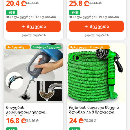
20.4
₾
25.8
₾
60.22
₾
72.60
₾
-
66
%
-
64
%
🛒 ბოლო 24სთ-ში იყიდა 15-მა
🛒 ბოლო 24სთ-ში იყიდა 3-მა
შეკვეთა
შეკვეთა
გადახდა მიღებისას
გადახდა მიღებისას
პოპულარული
მარტივი შეკვეთა
შეზღუდული რაოდენობა
მილების
რეზინის მაღალი წნევის
გასასუფთავებელი
შლანგი 7.6 მ წელვადი
ხელსაწყო დრეკადი
16.8
₾
24
₾
34.46
₾
70.06
₾
მავთულით
-
51
%
-
66
%