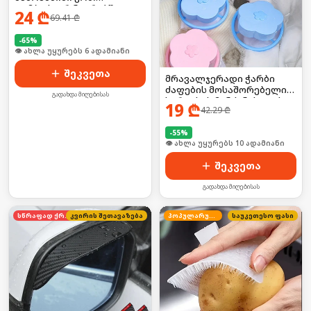
კომპაქტურ ნაკრებში!
24
₾
69.41
₾
-
65
%
🛒 ბოლო 24სთ-ში იყიდა 9-მა
შეკვეთა
მრავალჯერადი ჭარბი
ძაფების მოსაშორებელი
გადახდა მიღებისას
სარეცხის მანქანისთვის
19
₾
42.29
₾
-
55
%
🛒 ბოლო 24სთ-ში იყიდა 16-მა
შეკვეთა
გადახდა მიღებისას
სწრაფად ქრება
კვირის შეთავაზება
პოპულარული
საუკეთესო ფასი