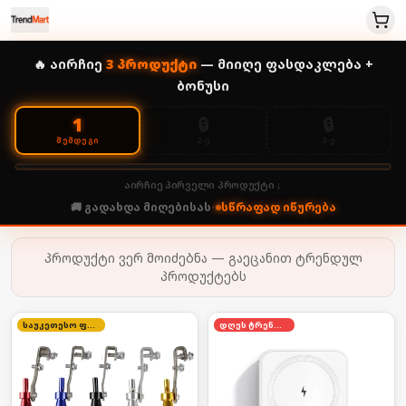
🔥 აირჩიე
3
პროდუქტი
— მიიღე ფასდაკლება +
ბონუსი
🔒
🔒
1
2-Ე
3-Ე
ᲨᲔᲛᲓᲔᲒᲘ
აირჩიე პირველი პროდუქტი ↓
🚚 გადახდა მიღებისას
•
სწრაფად იწურება
პროდუქტი ვერ მოიძებნა — გაეცანით ტრენდულ
პროდუქტებს
საუკეთესო ფასი
დღეს ტრენდში