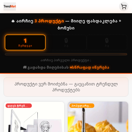
🔥 აირჩიე
3
პროდუქტი
— მიიღე ფასდაკლება +
ბონუსი
🔒
🔒
1
2-Ე
3-Ე
ᲨᲔᲛᲓᲔᲒᲘ
აირჩიე პირველი პროდუქტი ↓
🚚 გადახდა მიღებისას
•
სწრაფად იწურება
პროდუქტი ვერ მოიძებნა — გაეცანით ტრენდულ
პროდუქტებს
დღეს ტრენდში
პოპულარული