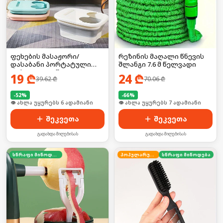
ფეხების მასაჟორი/
რეზინის მაღალი წნევის
დასაბანი პორტატული
შლანგი 7.6 მ წელვადი
დასაკეცი ტაშტი
19
₾
24
₾
39.62
₾
70.06
₾
-
52
%
-
66
%
🛒 ბოლო 24სთ-ში იყიდა 9-მა
🛒 ბოლო 24სთ-ში იყიდა 10-მა
შეკვეთა
შეკვეთა
გადახდა მიღებისას
გადახდა მიღებისას
სწრაფი მიწოდება
პოპულარული
სწრაფი მიწოდება