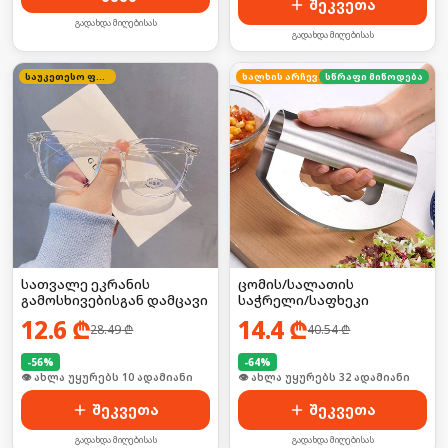
შეკვეთა
გადახდა მიღებისას
გადახდა მიღებისას
საუკეთესო ფასი
ხალხის არჩევანი
სწრაფი მიწოდება
სათვალე ეკრანის
ცომის/სალათის
გამოსხივებისგან დამცავი
საჭრელი/საფხეკი
12.6
₾
14.4
₾
28.49
₾
40.54
₾
-
56
%
-
64
%
🛒 ბოლო 24სთ-ში იყიდა 12-მა
🛒 ბოლო 24სთ-ში იყიდა 43-მა
შეკვეთა
შეკვეთა
გადახდა მიღებისას
გადახდა მიღებისას