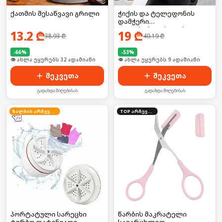
ქათმის შესაწვავი გრილი
ჭიქის და ტელეფონის
დამჭერი
ველოსიპედისთვის
13.2
₾
19
₾
38.93
₾
40.19
₾
-
66
%
-
53
%
🛒 ბოლო 24სთ-ში იყიდა 43-მა
🛒 ბოლო 24სთ-ში იყიდა 10-მა
შეკვეთა
შეკვეთა
გადახდა მიღებისას
გადახდა მიღებისას
ხალხის არჩევანი
TOP არჩევანი
პორტატული სარეცხი
წარბის მაკრატელი
ტურბო დატენვადი
სავარცხლით