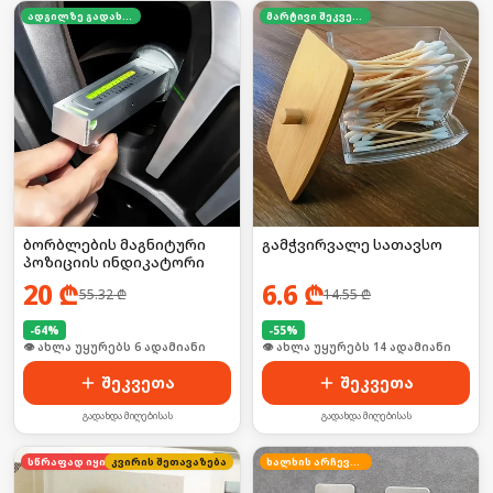
ადგილზე გადახდა
მარტივი შეკვეთა
ბორბლების მაგნიტური
გამჭვირვალე სათავსო
პოზიციის ინდიკატორი
20
₾
6.6
₾
55.32
₾
14.55
₾
-
64
%
-
55
%
🛒 ბოლო 24სთ-ში იყიდა 6-მა
🛒 ბოლო 24სთ-ში იყიდა 23-მა
შეკვეთა
შეკვეთა
გადახდა მიღებისას
გადახდა მიღებისას
კვირის შეთავაზება
სწრაფად იყიდება
ხალხის არჩევანი