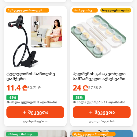
შეზღუდული რაოდენობა
პოპულარული
საუკეთესო ფასი
ტელეფონის საწოლზე
პელმენის გასაკეთბელი
დამჭერი
სამზარეულო აქსესუარი
11.4
₾
24
₾
30.71
₾
57.38
₾
-
63
%
-
58
%
🛒 ბოლო 24სთ-ში იყიდა 9-მა
🛒 ბოლო 24სთ-ში იყიდა 18-მა
შეკვეთა
შეკვეთა
გადახდა მიღებისას
გადახდა მიღებისას
სწრაფი მიწოდება
შეზღუდული რაოდენობა