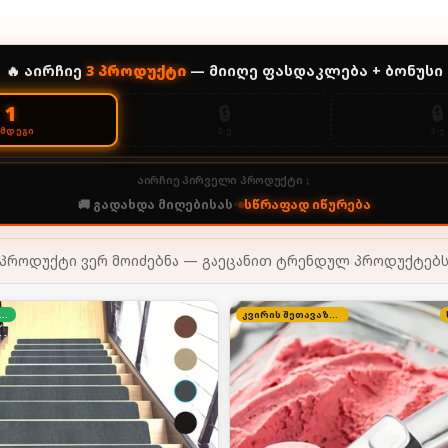
🔥 აირჩიე
3
პროდუქტი
— მიიღე ფასდაკლება + ბონუსი
🔒
🔒
1
2-Ე
3-Ე
ᲔᲛᲓᲔᲒᲘ
აირჩიე პირველი პროდუქტი ↓
🚚 გადახდა მიღებისას
•
სწრაფად იწურება
პროდუქტი ვერ მოიძებნა — გაეცანით ტრენდულ პროდუქტებ
დგილზე გადახდა
კვირის შეთავაზება