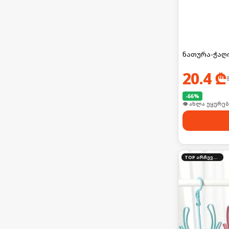
ნათურა-ჭაღ
20.4
₾
-
66
%
🛒 ბოლო 24სთ-შ
TOP არჩევანი