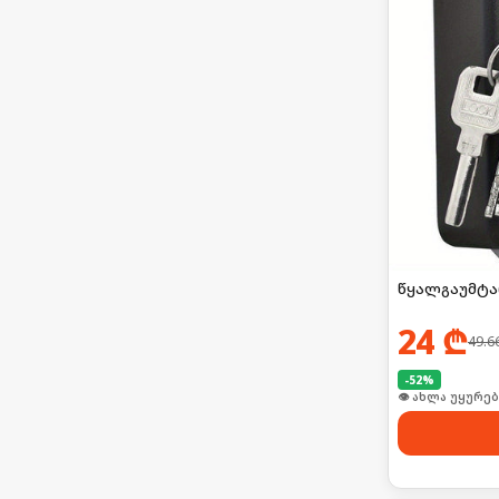
წყალგაუმტა
24
₾
49.6
-
52
%
🛒 ბოლო 24სთ-შ