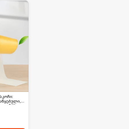
სკოჩი:
აწყებული,
ი! 🦍💥