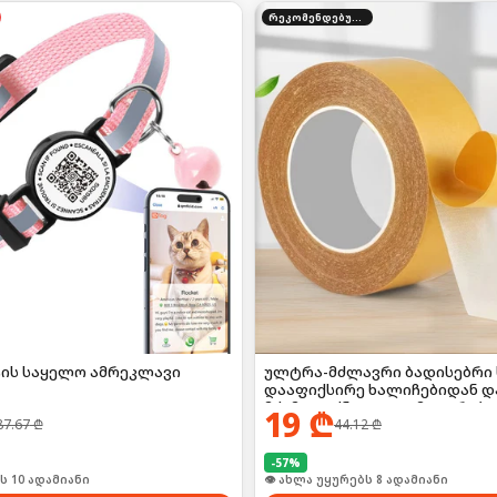
რეკომენდებული
ტის საყელო ამრეკლავი
ულტრა-მძლავრი ბადისებრი 
დააფიქსირე ხალიჩებიდან დ
მძიმე ტექნიკით დამთავრებულ
19
₾
87.67
₾
44.12
₾
-
57
%
ი იყიდა 16-მა
🛒 ბოლო 24სთ-ში იყიდა 11-მა