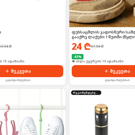
ი
ფეხსაცმლის ჯადოსნური საშ
გააქრე ლაქები 1 წუთში (წყლის
💧
24
₾
59.94
₾
67.94
₾
-
65
%
ი იყიდა 19-მა
🛒 ბოლო 24სთ-ში იყიდა 22-მა
შეკვეთა
შეკვეთა
გადახდა მიღებისას
გადახდა მიღებისას
რეკომენდებული