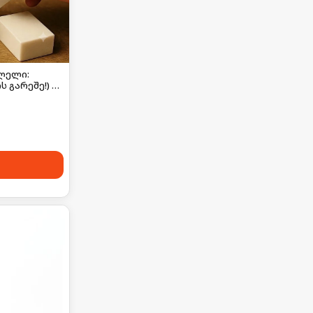
ლელი:
 გარეშე!) 🚫