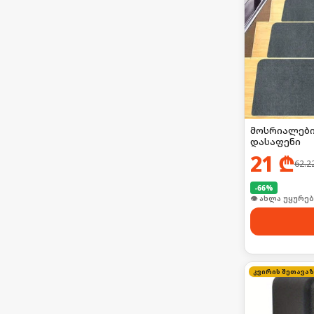
მოსრიალები
დასაფენი
21
₾
62.2
-
66
%
🛒 ბოლო 24სთ-შ