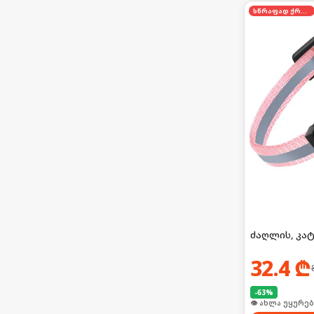
სწრაფად ქრება
ძაღლის, კა
32.4
₾
-
63
%
🛒 ბოლო 24სთ-შ