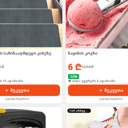
ს საწინააღმდეგო კიბეზე
ნაყინის კოვზი
6
₾
2
₾
12.54
₾
-
52
%
ი იყიდა 23-მა
🛒 ბოლო 24სთ-ში იყიდა 12-მა
შეკვეთა
შეკვეთა
გადახდა მიღებისას
გადახდა მიღებისას
კვირის შეთავაზება
TOP არჩევანი