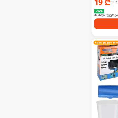
19
₾
55.7
-
66
%
🛒 ბოლო 24სთ-შ