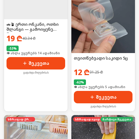
🚗🪴 ერთი ონკანი, ოთხი
შლანგი — გამოიყენე
წყალი უფრო
19
₾
40.34
₾
კომფორტულად!
-
53
%
🛒 ბოლო 24სთ-ში იყიდა 19-მა
თვითწებვადი საკიდი 5ც
შეკვეთა
12
₾
31.25
₾
გადახდა მიღებისას
-
62
%
🛒 ბოლო 24სთ-ში იყიდა 52-მა
შეკვეთა
გადახდა მიღებისას
სწრაფად ქრება
სწრაფად იყიდება
მარტივი შეკვეთა