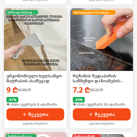
სწრაფი მიწოდება
შეზღუდული რაოდენობა
ერგონომიული ხელსაწყო
რეზინის ზედაპირის
მატრასის ასაწევად
საწმენდი დაზიანების
გარეშე
9
₾
7.2
₾
22.82
₾
20.22
₾
-
61
%
-
64
%
🛒 ბოლო 24სთ-ში იყიდა 13-მა
🛒 ბოლო 24სთ-ში იყიდა 31-მა
შეკვეთა
შეკვეთა
გადახდა მიღებისას
გადახდა მიღებისას
მარტივი შეკვეთა
მარაგი იწურება