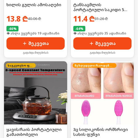
ხილის გულის ამოსაღები
ტანსაცმლის
პორტატიული საკიდი 5
კაუჭით
13.8
₾
11.4
₾
40.06
₾
31.26
₾
-
66
%
-
64
%
🛒 ბოლო 24სთ-ში იყიდა 25-მა
🛒 ბოლო 24სთ-ში იყიდა 52-მა
შეკვეთა
შეკვეთა
გადახდა მიღებისას
გადახდა მიღებისას
საუკეთესო ფასი
შეზღუდული რაოდენობა
ყავის/ჩაის პორტატიული
3ც სილიკონის ორმხრივი
გამათბობელი
სახის ფუნჯი