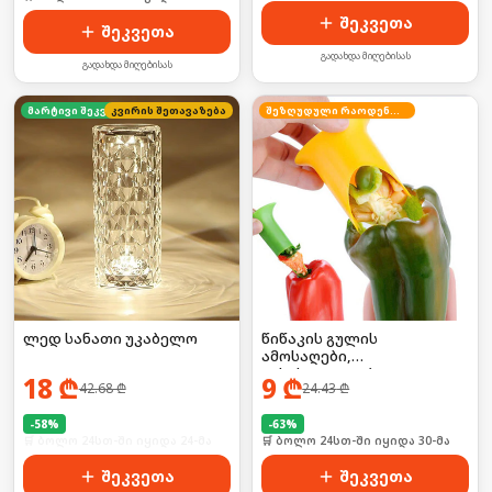
შეკვეთა
შეკვეთა
გადახდა მიღებისას
გადახდა მიღებისას
კვირის შეთავაზება
მარტივი შეკვეთა
შეზღუდული რაოდენობა
ლედ სანათი უკაბელო
წიწაკის გულის
ამოსაღები,
გასასუფთავებელი
18
₾
9
₾
42.68
₾
24.43
₾
-
58
%
-
63
%
🛒 ბოლო 24სთ-ში იყიდა 24-მა
🛒 ბოლო 24სთ-ში იყიდა 30-მა
შეკვეთა
შეკვეთა