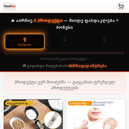
🔥 აირჩიე
3
პროდუქტი
— მიიღე ფასდაკლება +
ბონუსი
🔒
🔒
1
2-Ე
3-Ე
ᲨᲔᲛᲓᲔᲒᲘ
აირჩიე პირველი პროდუქტი ↓
🚚 გადახდა მიღებისას
•
სწრაფად იწურება
პროდუქტი ვერ მოიძებნა — გაეცანით ტრენდულ
პროდუქტებს
საუკეთესო ფასი
პოპულარული