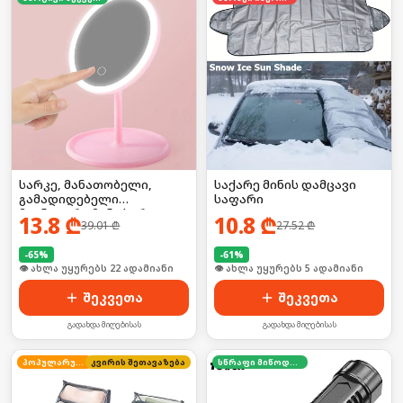
სარკე, მანათობელი,
საქარე მინის დამცავი
გამადიდებელი
საფარი
მაგნიტური მინი სარკით,
13.8
₾
10.8
₾
39.01
₾
27.52
₾
ელექტრო
-
65
%
-
61
%
🛒 ბოლო 24სთ-ში იყიდა 28-მა
🛒 ბოლო 24სთ-ში იყიდა 53-მა
შეკვეთა
შეკვეთა
გადახდა მიღებისას
გადახდა მიღებისას
პოპულარული
კვირის შეთავაზება
სწრაფი მიწოდება