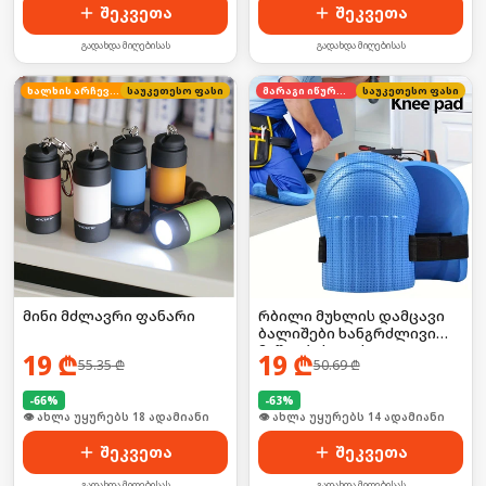
შეკვეთა
შეკვეთა
გადახდა მიღებისას
გადახდა მიღებისას
ხალხის არჩევანი
საუკეთესო ფასი
მარაგი იწურება
საუკეთესო ფასი
მინი მძლავრი ფანარი
რბილი მუხლის დამცავი
ბალიშები ხანგრძლივი
მუშაობისთვის
19
₾
19
₾
55.35
₾
50.69
₾
-
66
%
-
63
%
🛒 ბოლო 24სთ-ში იყიდა 25-მა
🛒 ბოლო 24სთ-ში იყიდა 18-მა
შეკვეთა
შეკვეთა
გადახდა მიღებისას
გადახდა მიღებისას