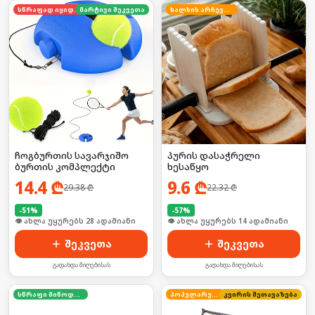
სწრაფად იყიდება
მარტივი შეკვეთა
ხალხის არჩევანი
ჩოგბურთის სავარჯიშო
პურის დასაჭრელი
ბურთის კომპლექტი
ხესაწყო
14.4
₾
9.6
₾
29.38
₾
22.32
₾
-
51
%
-
57
%
🛒 ბოლო 24სთ-ში იყიდა 37-მა
🛒 ბოლო 24სთ-ში იყიდა 23-მა
შეკვეთა
შეკვეთა
გადახდა მიღებისას
გადახდა მიღებისას
სწრაფი მიწოდება
პოპულარული
კვირის შეთავაზება