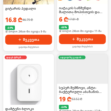
იატაკის საწმენდი
გიტარის პედალი
შალითა მოპისთვის და
ფეხსაცმელებისთვის 2ც
6
₾
16.8
₾
17.81
₾
46.79
₾
-
66
%
-
64
%
🛒 ბოლო 24სთ-ში იყიდა 11-მა
🛒 ბოლო 24სთ-ში იყიდა 8-მა
შეკვეთა
შეკვეთა
გადახდა მიღებისას
გადახდა მიღებისას
დღეს ტრენდში
ადგილზე გადახდა
სუპერ შემწოვი, ანტი-
ბაქტერიული აბაზანის
ხალიჩა — მშრალი და
19
₾
53.52
₾
უსაფრთხო იატაკისთვის
-
64
%
დამტენი ბლოკი
🛒 ბოლო 24სთ-ში იყიდა 17-მა