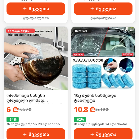
შეკვეთა
შეკვეთა
გადახდა მიღებისას
გადახდა მიღებისას
მარაგი იწურება
Best Seller
ორმხრივი სახეხი
10ც შუშის საწმენდი
ღრუბელი ღრმად
ტაბლეტი
ჩამჯდარი ნარჩენებისგან
6
₾
10.8
₾
16.59
₾
28.19
₾
-
64
%
-
62
%
🛒 ბოლო 24სთ-ში იყიდა 26-მა
🛒 ბოლო 24სთ-ში იყიდა 31-მა
შეკვეთა
შეკვეთა