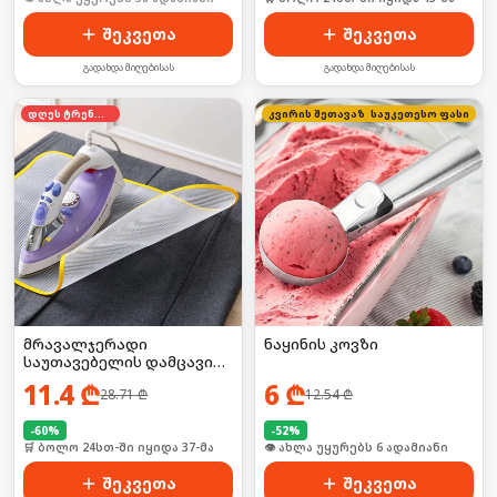
შეკვეთა
შეკვეთა
გადახდა მიღებისას
გადახდა მიღებისას
დღეს ტრენდში
კვირის შეთავაზება
საუკეთესო ფასი
მრავალჯერადი
ნაყინის კოვზი
საუთავებელის დამცავი
5ც
11.4
₾
6
₾
28.71
₾
12.54
₾
-
60
%
-
52
%
🛒 ბოლო 24სთ-ში იყიდა 37-მა
🛒 ბოლო 24სთ-ში იყიდა 12-მა
შეკვეთა
შეკვეთა