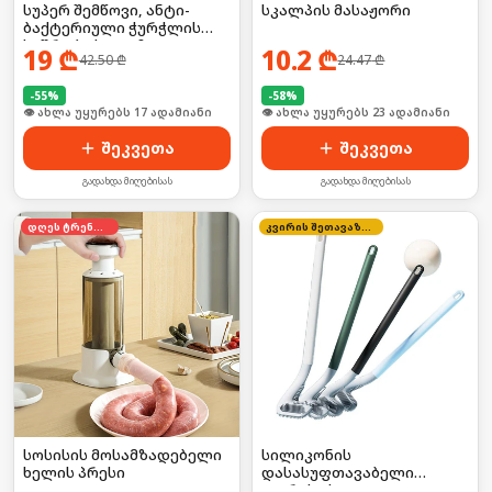
სუპერ შემწოვი, ანტი-
სკალპის მასაჟორი
ბაქტერიული ჭურჭლის
საშრობი ხალიჩა
19
₾
10.2
₾
42.50
₾
24.47
₾
-
55
%
-
58
%
🛒 ბოლო 24სთ-ში იყიდა 26-მა
🛒 ბოლო 24სთ-ში იყიდა 36-მა
შეკვეთა
შეკვეთა
გადახდა მიღებისას
გადახდა მიღებისას
დღეს ტრენდში
კვირის შეთავაზება
სოსისის მოსამზადებელი
სილიკონის
ხელის პრესი
დასასუფთავაბელი
ჯაგრისი სველი