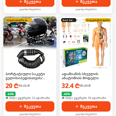
შეკვეთა
შეკვეთა
გადახდა მიღებისას
გადახდა მიღებისას
სპეციალური ფასი
Best Seller
საუკეთესო ფასი
პორტატიული საკეტი
ადამიანის სხეულის
ველოსიპედისთვის/
ანატომიის მოდელი
ჩაფხუტისთვის
20
₾
32.4
₾
55.22
₾
95.29
₾
-
64
%
-
66
%
🛒 ბოლო 24სთ-ში იყიდა 18-მა
🛒 ბოლო 24სთ-ში იყიდა 21-მა
შეკვეთა
შეკვეთა
გადახდა მიღებისას
გადახდა მიღებისას