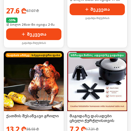
27.6
₾
შეკვეთა
67.07
₾
გადახდა მიღებისას
-
59
%
🛒 ბოლო 24სთ-ში იყიდა 2-მა
შეკვეთა
გადახდა მიღებისას
ხალხის არჩევანი
სპეციალური ფასი
სწრაფი მიწოდება
ადგილზე გადახდა
ქათმის შესაწვავი გრილი
მაგიდაზე დასადები
ცხელი ჭურჭლისთვის
13.2
₾
7.2
₾
38.93
₾
17.31
₾