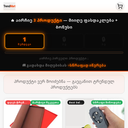
🔥 აირჩიე
3
პროდუქტი
— მიიღე ფასდაკლება +
ბონუსი
🔒
🔒
1
2-Ე
3-Ე
ᲨᲔᲛᲓᲔᲒᲘ
აირჩიე პირველი პროდუქტი ↓
🚚 გადახდა მიღებისას
•
სწრაფად იწურება
პროდუქტი ვერ მოიძებნა — გაეცანით ტრენდულ
პროდუქტებს
დღეს ტრენდში
მარტივი შეკვეთა
Best Seller
სწრაფი მიწოდება