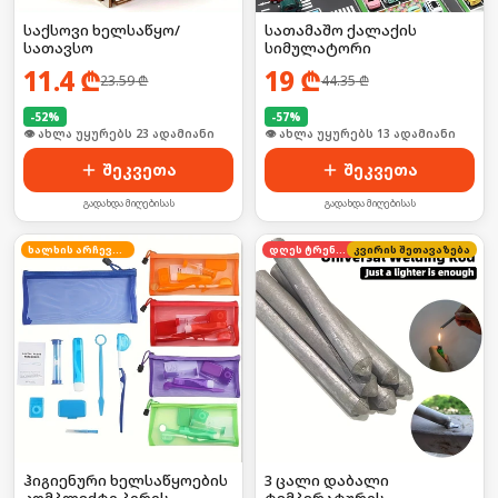
საქსოვი ხელსაწყო/
სათამაშო ქალაქის
სათავსო
სიმულატორი
11.4
₾
19
₾
23.59
₾
44.35
₾
-
52
%
-
57
%
🛒 ბოლო 24სთ-ში იყიდა 30-მა
🛒 ბოლო 24სთ-ში იყიდა 17-მა
შეკვეთა
შეკვეთა
გადახდა მიღებისას
გადახდა მიღებისას
ხალხის არჩევანი
დღეს ტრენდში
კვირის შეთავაზება
ჰიგიენური ხელსაწყოების
3 ცალი დაბალი