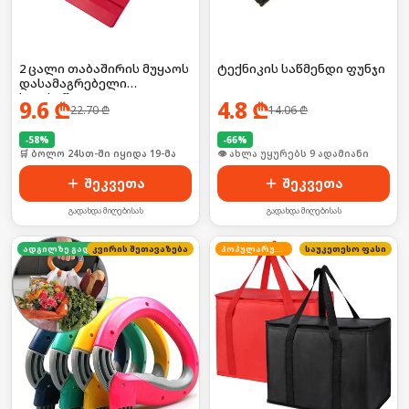
2 ცალი თაბაშირის მუყაოს
ტექნიკის საწმენდი ფუნჯი
დასამაგრებელი
ხელსაწყო
9.6
₾
4.8
₾
22.70
₾
14.06
₾
-
58
%
-
66
%
🛒 ბოლო 24სთ-ში იყიდა 19-მა
🛒 ბოლო 24სთ-ში იყიდა 16-მა
შეკვეთა
შეკვეთა
გადახდა მიღებისას
გადახდა მიღებისას
კვირის შეთავაზება
ადგილზე გადახდა
პოპულარული
საუკეთესო ფასი