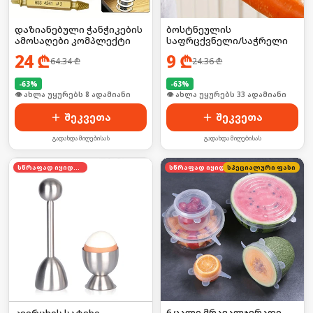
დაზიანებული ჭანჭიკების
ბოსტნეულის
ამოსაღები კომპლექტი
საფრცქვნელი/საჭრელი
24
₾
9
₾
64.34
₾
24.36
₾
-
63
%
-
63
%
👁 ახლა უყურებს 8 ადამიანი
🛒 ბოლო 24სთ-ში იყიდა 50-მა
შეკვეთა
შეკვეთა
გადახდა მიღებისას
გადახდა მიღებისას
სწრაფად იყიდება
სწრაფად იყიდება
სპეციალური ფასი
6 ცალი მრავალჯერადი