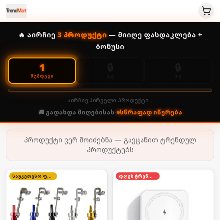
🔥 აირჩიე
3
პროდუქტი
— მიიღე ფასდაკლება +
ბონუსი
🔒
🔒
1
2-Ე
3-Ე
ᲨᲔᲛᲓᲔᲒᲘ
აირჩიე პირველი პროდუქტი ↓
🚚 გადახდა მიღებისას
•
სწრაფად იწურება
პროდუქტი ვერ მოიძებნა — გაეცანით ტრენდულ
პროდუქტებს
საუკეთესო ფასი
დღეს ტრენდში