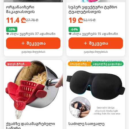
ორგანაიზერი
სუპერ ეფექტური ტუმბო
მაკაჟიასთვის
ტუალეტისთვის
11.4
₾
19
₾
27.78
₾
52.19
₾
-
59
%
-
64
%
🛒 ბოლო 24სთ-ში იყიდა 8-მა
🛒 ბოლო 24სთ-ში იყიდა 23-მა
შეკვეთა
შეკვეთა
გადახდა მიღებისას
გადახდა მიღებისას
დღეს ტრენდში
პოპულარული
ადგილზე გადახდა
ქვაბზე დასამაგრებელი
საძილე სათვალე
საწური