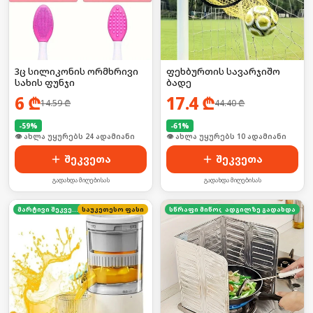
3ც სილიკონის ორმხრივი
ფეხბურთის სავარჯიშო
სახის ფუნჯი
ბადე
6
₾
17.4
₾
14.59
₾
44.40
₾
-
59
%
-
61
%
🛒 ბოლო 24სთ-ში იყიდა 32-მა
🛒 ბოლო 24სთ-ში იყიდა 12-მა
შეკვეთა
შეკვეთა
გადახდა მიღებისას
გადახდა მიღებისას
მარტივი შეკვეთა
საუკეთესო ფასი
სწრაფი მიწოდება
ადგილზე გადახდა