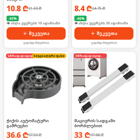
10.8
₾
8.4
₾
31.30
₾
24.75
₾
-
65
%
-
66
%
🛒 ბოლო 24სთ-ში იყიდა 12-მა
🛒 ბოლო 24სთ-ში იყიდა 46-მა
შეკვეთა
შეკვეთა
გადახდა მიღებისას
გადახდა მიღებისას
სწრაფად იყიდება
სპეციალური ფასი
სწრაფად იყიდება
ჭიქის ავტომატური
მაცივრის სადგამი
გამრეცხი
ბორბლებით
36.6
₾
33
₾
97.50
₾
97.68
₾