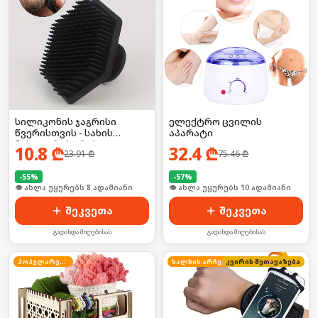
სილიკონის ჯაგრისი
ელექტრო ცვილის
წვერისთვის - სახის
აპარატი
მასაჟორი სკრაბი
10.8
₾
32.4
₾
23.91
₾
75.46
₾
-
55
%
-
57
%
👁 ახლა უყურებს 8 ადამიანი
👁 ახლა უყურებს 10 ადამიანი
შეკვეთა
შეკვეთა
გადახდა მიღებისას
გადახდა მიღებისას
პოპულარული
ხალხის არჩევანი
კვირის შეთავაზება