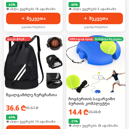
-
62
%
-
66
%
🛒 ბოლო 24სთ-ში იყიდა 28-მა
🛒 ბოლო 24სთ-ში იყიდა 4-მა
შეკვეთა
შეკვეთა
გადახდა მიღებისას
გადახდა მიღებისას
დღეს ტრენდში
სწრაფად იყიდება
მარტივი შეკვეთა
წყალგამძლე ზურგჩანთა
ჩოგბურთის სავარჯიშო
ბურთის კომპლექტი
36.6
₾
91.57
₾
14.4
₾
29.38
₾
-
60
%
-
51
%
🛒 ბოლო 24სთ-ში იყიდა 21-მა
🛒 ბოლო 24სთ-ში იყიდა 37-მა