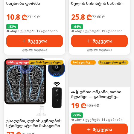
საცხობი ფორმა
წყლის სიხისტის საზომი
10.8
₾
25.8
₾
23.19
₾
72.60
₾
-
53
%
-
64
%
🛒 ბოლო 24სთ-ში იყიდა 21-მა
🛒 ბოლო 24სთ-ში იყიდა 3-მა
შეკვეთა
შეკვეთა
გადახდა მიღებისას
გადახდა მიღებისას
კვირის შეთავაზება
სწრაფად იყიდება
პოპულარული
საუკეთესო ფასი
🚗🪴 ერთი ონკანი, ოთხი
შლანგი — გამოიყენე
წყალი უფრო
19
₾
40.34
₾
კომფორტულად!
-
53
%
🛒 ბოლო 24სთ-ში იყიდა 19-მა
უსადენო, ფეხის კუნთების
სტიმულატორი მასაჟორი
შეკვეთა