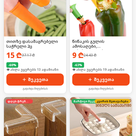
თითზე დასამაგრებელი
წიწაკის გულის
საჭრელი 2ც
ამოსაღები,
გასასუფთავებელი
15
₾
9
₾
37.17
₾
24.43
₾
-
60
%
-
63
%
🛒 ბოლო 24სთ-ში იყიდა 17-მა
🛒 ბოლო 24სთ-ში იყიდა 30-მა
შეკვეთა
შეკვეთა
გადახდა მიღებისას
გადახდა მიღებისას
დღეს ტრენდში
კვირის შეთავაზება
მარტივი შეკვეთა