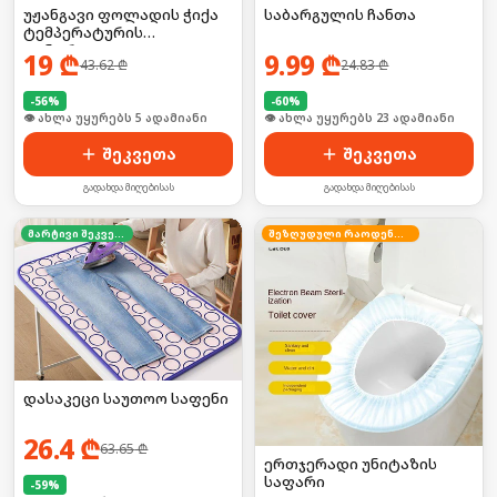
უჟანგავი ფოლადის ჭიქა
საბარგულის ჩანთა
ტემპერატურის
კონტროლით
19
₾
9.99
₾
43.62
₾
24.83
₾
-
56
%
-
60
%
🛒 ბოლო 24სთ-ში იყიდა 7-მა
🛒 ბოლო 24სთ-ში იყიდა 30-მა
შეკვეთა
შეკვეთა
გადახდა მიღებისას
გადახდა მიღებისას
მარტივი შეკვეთა
შეზღუდული რაოდენობა
დასაკეცი საუთოო საფენი
26.4
₾
63.65
₾
ერთჯერადი უნიტაზის
საფარი
-
59
%