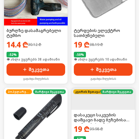
ბურღზე დასამაგრებელი
ტერფების ელექტრო
ტუმბო
სათბუნებელი
14.4
₾
19
₾
30.12
₾
38.19
₾
-
52
%
-
50
%
🛒 ბოლო 24სთ-ში იყიდა 50-მა
🛒 ბოლო 24სთ-ში იყიდა 12-მა
შეკვეთა
შეკვეთა
გადახდა მიღებისას
გადახდა მიღებისას
პოპულარული
მარტივი შეკვეთა
კვირის შეთავაზება
მარტივი შეკვეთა
დასაკეცი საკვების
დამცავი ბადე ბუზებისა
და მტვრისგან 🪰❌
19
₾
39.98
₾
-
52
%