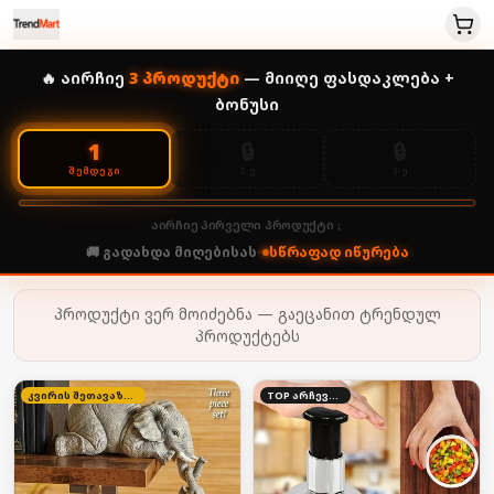
🔥 აირჩიე
3
პროდუქტი
— მიიღე ფასდაკლება +
ბონუსი
🔒
🔒
1
2-Ე
3-Ე
ᲨᲔᲛᲓᲔᲒᲘ
აირჩიე პირველი პროდუქტი ↓
🚚 გადახდა მიღებისას
•
სწრაფად იწურება
პროდუქტი ვერ მოიძებნა — გაეცანით ტრენდულ
პროდუქტებს
კვირის შეთავაზება
TOP არჩევანი