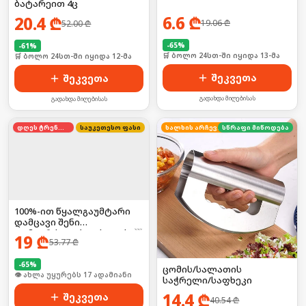
ბატარეით 4ც
6.6
₾
20.4
₾
19.06
₾
52.00
₾
-
65
%
-
61
%
🛒 ბოლო 24სთ-ში იყიდა 13-მა
🛒 ბოლო 24სთ-ში იყიდა 12-მა
შეკვეთა
შეკვეთა
გადახდა მიღებისას
გადახდა მიღებისას
დღეს ტრენდში
საუკეთესო ფასი
ხალხის არჩევანი
სწრაფი მიწოდება
100%-ით წყალგაუმტარი
დამცავი შენი
დამაგრძელებლისთვის! ☔
19
₾
53.77
₾
🛡️
-
65
%
ცომის/სალათის
🛒 ბოლო 24სთ-ში იყიდა 27-მა
საჭრელი/საფხეკი
14.4
₾
შეკვეთა
40.54
₾