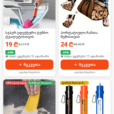
სუპერ ეფექტური ტუმბო
პორტატიული ჩანთა
ტუალეტისთვის
შეშისთვის
19
₾
24
₾
52.19
₾
68.40
₾
-
64
%
-
65
%
🛒 ბოლო 24სთ-ში იყიდა 23-მა
🛒 ბოლო 24სთ-ში იყიდა 27-მა
შეკვეთა
შეკვეთა
გადახდა მიღებისას
გადახდა მიღებისას
სწრაფად იყიდება
მარტივი შეკვეთა
კვირის შეთავაზება